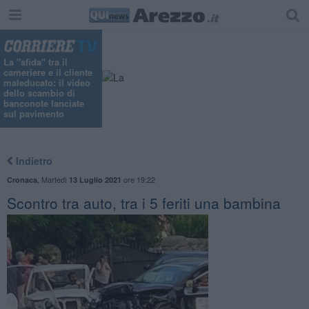
"
La "sfida" tra il
cameriere e il cliente
maleducato: il video
dello scambio di
banconote lanciate
sul pavimento
Indietro
,
Martedì
ore 19:22
Cronaca
13 Luglio 2021
Scontro tra auto, tra i 5 feriti una bambina