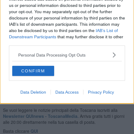
us or personal information disclosed to third parties prior to
your opt-out. You may separately opt-out of the further
Tutti i feriti sono stati trasportati in codice giallo in ospedale: la
disclosure of your personal information by third parties on the
bambina e 3 adulti a
ll''ospedale di Arezzo
.
La quinta persona
IAB’s list of downstream participants. This information may
coinvolta nell'incidente è stata
trasferita con l'elicottero al
also be disclosed by us to third parties on the
IAB’s List of
Policlinico Le Scotte di Siena.
Downstream Participants
that may further disclose it to other
Sul posto sono intervenuti
numerosi mezzi di soccorso
: auto
third parties.
medica di Arezzo, eliambulanza Pegaso 2, ambulanza
infermierizzata di Montalto della Misericordia di Lucignano,
Personal Data Processing Opt Outs
ambulanza blsd della Croce Bianca di Rigutino, ambulanza blsd
della Misericordia di Arezzo, Vigili del fuoco di Arezzo - per estrarre
gli infortunati dalle vetture - e i Carabinieri per i rilievi del caso.
CONFIRM
Data Deletion
Data Access
Privacy Policy
Se vuoi leggere le notizie principali della Toscana iscriviti alla
Newsletter QUInews - ToscanaMedia.
Arriva gratis tutti i giorni
alle 20:00 direttamente nella tua casella di posta.
Basta cliccare
QUI