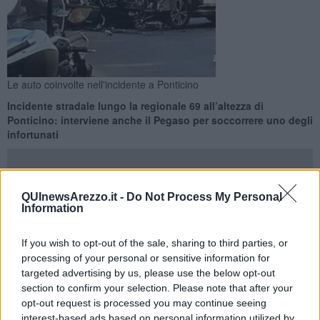
Le auto coinvolte nell'incidente a Ponticino
Incidente stradale lungo la regionale 69 all’altezza di
Ponticino: interviene anche il Pegaso per soccorrere uno degli
infortunati
QUInewsArezzo.it -
Do Not Process My Personal
Information
PONTICINO —
Cinque persone. tra cui una bambina piccola,
sono rimaste ferite
in un
incidente
stradale avvenuto intorno alle
If you wish to opt-out of the sale, sharing to third parties, or
18,30 di oggi a
Ponticino
, nel comune di Laterina-Pergine.
processing of your personal or sensitive information for
targeted advertising by us, please use the below opt-out
Lo scontro tra due automobili è avvenuto lungo un tratto della
strada regionale 69 e il traffico è rimasto bloccato a lungo.
section to confirm your selection. Please note that after your
opt-out request is processed you may continue seeing
interest-based ads based on personal information utilized by