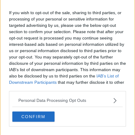
a Montevarchi un sodalizio dedito al traffico e allo spaccio di
marijuana e cocaina, questa volta stavolta i Carabinieri hanno
If you wish to opt-out of the sale, sharing to third parties, or
arrestato una coppia di latinoamericani, residenti nel centro storico
processing of your personal or sensitive information for
di San Giovanni Valdarno. Gli uomini del nucleo operativo e
targeted advertising by us, please use the below opt-out
radiomobile da qualche tempo avevano notato un costante via vai
section to confirm your selection. Please note that after your
in una via del centro storico, soprattutto nelle ore serali e notturne.
opt-out request is processed you may continue seeing
In alcune occasioni avevano fermato dei soggetti noti per essere
interest-based ads based on personal information utilized by
abituali consumatori di sostanze stupefacenti, pensando di poter
us or personal information disclosed to third parties prior to
rinvenire qualche dose, trovandoli invece in possesso di somme di
denaro in contanti. Gli investigatori avevano quindi ipotizzato che si
your opt-out. You may separately opt-out of the further
potessero trovare in zona per acquistare della droga, ed hanno
disclosure of your personal information by third parties on the
deciso di continuare a monitorare la zona. La conferma della bontà
IAB’s list of downstream participants. This information may
dell’intuizione investigativa è giunta ieri notte. L ’ennesimo
also be disclosed by us to third parties on the
IAB’s List of
tossicodipendente, sottoposto a controllo all’uscita di un edificio nel
Downstream Participants
that may further disclose it to other
frattempo individuato quale papabile piazza di spaccio, veniva
third parties.
trovato in possesso di alcune dosi di cocaina. I successivi
accertamenti consentivano di appurare che nel palazzo erano
Personal Data Processing Opt Outs
residenti due dominicani, già conosciuti dai Carabinieri in quanto
gravati da precedenti per spaccio di sostanze stupefacenti.
CONFIRM
Immediatamente scattava quindi la perquisizione domiciliare, che
confermava l’attività di spaccio. All’interno dell’appartamento, infatti,
ben celati in un barattolo custodito fuori dalla finestra, i Carabinieri