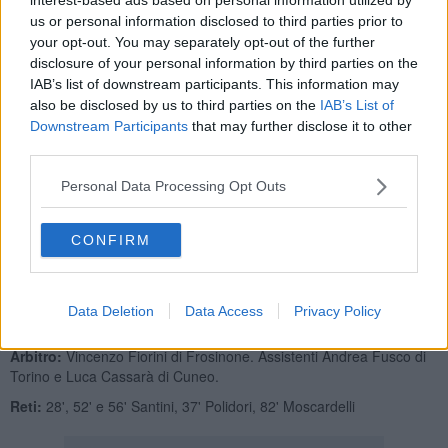
us or personal information disclosed to third parties prior to
your opt-out. You may separately opt-out of the further
disclosure of your personal information by third parties on the
IAB’s list of downstream participants. This information may
I granata salgono a 13 punti in classifica raggiungendo il
Tuttocuoio. Nonostante le due vittorie la classifica parla chiara: il
also be disclosed by us to third parties on the
IAB’s List of
Pontedera è ancora in piena zona retrocessione. Domenica
Downstream Participants
that may further disclose it to other
prossima impegno a Livorno, derby amaranto granata.
third parties.
Pontedera:
Lori, Risaliti, Polvani, Videtta, Corsinelli (74' Calò),
Personal Data Processing Opt Outs
Calcagni, D.Gemignani, A.Gemignani, Disanto (91' Disanto),
Kabashi, Santini (83' Cais). A disp.: Giacomel, Becuzzi, Borri,
Chella, Zappa, Barca. All. Indiani.
CONFIRM
Arezzo:
Benassi, Luciani, Muscat, Solini, Masciangelo, Grossi (90'
Rosseti), Foglia, De Feudis (63' Corradi), Arcidiacono (63' Erpen),
Moscardelli, Polidori. A disp.: Garbinesi, Borra, Sabatino, Milesi,
Data Deletion
Data Access
Privacy Policy
Demba, Ba, Bearzotti. All.: Sottili.
Arbitro:
Vincenzo Fiorini di Frosinone. Assistenti Andrea Fusco di
Torino e Luca Cassarà di Cuneo.
Reti:
28', 52' e 56' Santini, 37' Polidori, 82' Moscardelli