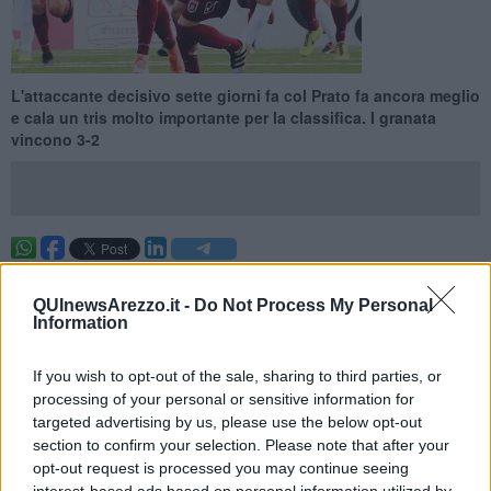
L'attaccante decisivo sette giorni fa col Prato fa ancora meglio
e cala un tris molto importante per la classifica. I granata
vincono 3-2
PONTEDERA —
La squadra di Indiani è passata in vantaggio con
Santini al 28', il pareggio è arrivato una decina di minuti dopo con
QUInewsArezzo.it -
Do Not Process My Personal
Polidori. Nella prima mezz'ora la squadra di Indiani si è resa più
Information
volte pericolosa con Disanto (traversa), Kabashi e Santini.
Nella ripresa nuovo sorpasso dei padroni di casa, stesso
If you wish to opt-out of the sale, sharing to third parties, or
marcatore. Santini è stato bravo a insaccare dopo un'azione di
processing of your personal or sensitive information for
Disanto. Il tris dell'attaccante è stato servito al 56', la punta, in
targeted advertising by us, please use the below opt-out
forma di grazia, ha messo dentro con un tiro da lontano. L'Arezzo
section to confirm your selection. Please note that after your
ha ridotto le distanze a otto minuti dalla fine con Moscardelli che ha
opt-out request is processed you may continue seeing
segnato da dentro l'area piccola.
interest-based ads based on personal information utilized by