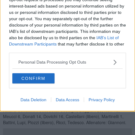
biancoblu tenta di scuotere le sue ragazze, ma è tutto inutile. Le
interest-based ads based on personal information utilized by
padrone di casa ringraziano e volano sul 2-0 (25-15). Poi Giannoni
us or personal information disclosed to third parties prior to
pesca il jolly,
invertendo le posizioni di Dovichi e Donati ed è
your opt-out. You may separately opt-out of the further
proprio grazie alla verve del capitano e di Buggiani che l'Ambra
disclosure of your personal information by third parties on the
Cavallini rialza la testa. Nel terzo e quarto set, infatti,
le
IAB’s list of downstream participants. This information may
pontederesi accumulano subito un buon vantaggio
e riescono
a gestirlo al meglio fino alla fine. I parziali (19-25 e 17-25) sono
also be disclosed by us to third parties on the
IAB’s List of
eloquenti. Montevarchi, di contro, non reagisce e la squadra di
Downstream Participants
that may further disclose it to other
Giannoni completa l´opera: nel set decisivo, Dovichi & C. partono
third parties.
fortissimo (1-6) e cambiano campo con 4 lunghezze di vantaggio.
Su questo punteggio, le locali si scuotono, ma è ormai troppo tardi
Personal Data Processing Opt Outs
e i due punti vanno nelle casse dell´Ambra Cavallini, che dallo
scorso 13 dicembre è sempre riuscita
a muovere la propria
CONFIRM
classifica.
Volley Arno Montevarchi – Ambra Cavallini Pontedera 2-3
(25-22, 25-15, 19-25, 17-25, 12-15)
Data Deletion
Data Access
Privacy Policy
Ambra Cavallini Pontedera:
Sostegni, Buggiani 23, Nelli 13,
Meucci 6, Donati 14, Dovichi 16, Castellani (libero), Martinelli 1,
Battini, Lupi, Piozzi (libero), Ricci, Tedesco. Allenatore: Giannoni.