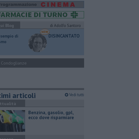
ui Blog
di Adolfo Santoro
DISINCANTATO
esempio di
ismo
Condoglianze
imi articoli
Vedi tutti
ttualità
​Benzina, gasolio, gpl,
ecco dove risparmiare