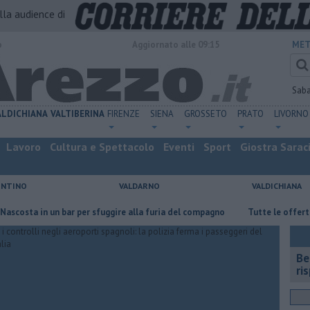
alla audience di
o
Aggiornato alle 09:15
MET
Sab
ALDICHIANA
VALTIBERINA
FIRENZE
SIENA
GROSSETO
PRATO
LIVORNO
Lavoro
Cultura e Spettacolo
Eventi
Sport
Giostra Sarac
ENTINO
VALDARNO
VALDICHIANA
a in un bar per sfuggire alla furia del compagno
​Tutte le offerte di la
​B
ri