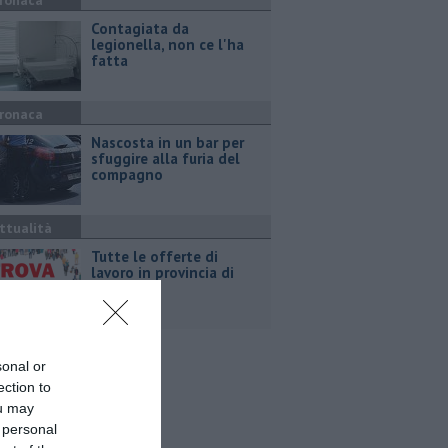
ronaca
Contagiata da
legionella, non ce l'ha
fatta
ronaca
Nascosta in un bar per
sfuggire alla furia del
compagno
ttualità
​Tutte le offerte di
lavoro in provincia di
Arezzo
sonal or
ection to
ou may
 personal