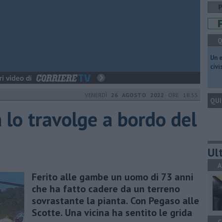
Q
​Un 
civ
VENERDÌ
26 AGOSTO 2022
ORE 18:55
QUI
 lo travolge a bordo del
Ult
A
Ferito alle gambe un uomo di 73 anni
che ha fatto cadere da un terreno
sovrastante la pianta. Con Pegaso alle
Scotte. Una vicina ha sentito le grida