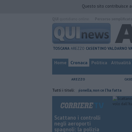
Questo sito contribuisce 
QUI
quotidiano online.
Percorso semplificat
TOSCANA
AREZZO
CASENTINO
VALDARNO
V
Home
Cronaca
Politica
Attualità
AREZZO
CAS
ove risparmiare
Contagiata da legionella, non ce l'ha fatta
Tutti i titoli:
Nascost
Scattano i controlli
negli aeroporti
spagnoli: la polizia