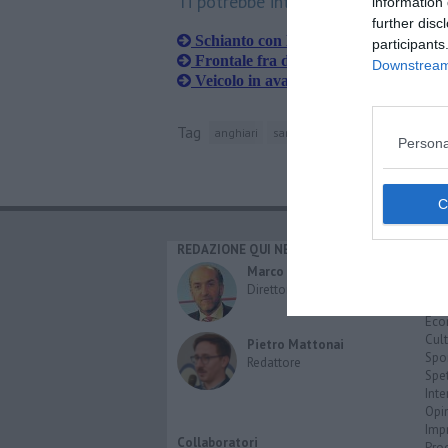
Ti potrebbe interessare anche:
information 
further disc
Schianto con la moto, centauro in os
participants
Frontale fra due auto, gravi due don
Downstream 
Veicolo in avaria, chiusa carreggiata 
Tag
anghiari
san leo
automedica
sansepo
Persona
REDAZIONE QUI NEWS
CAT
Cro
Marco Migli
Poli
Direttore Responsabile
Attu
Eco
Cult
Pietro Mattonai
Spo
Redattore
Spet
Inte
Opi
Imp
Collaboratori
Pro