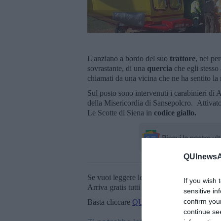
L'anziano a bordo del suo
trattore
, nel pe
sovrastante, di una
quercia
che egli stesso
chiamati da una vicina che ne ha sentito la r
Sul posto sono intervenuti i carabinieri di 
della Misericordia di Sansepolcro. Attivato
Le Scotte di Siena in
codice giallo.
QUInewsAr
Se vuoi leggere le notizie principali della T
If you wish 
Arriva gratis tutti i giorni alle 20:00 dirett
sensitive in
confirm you
Basta cliccare
QUI
continue se