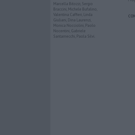
Marcella Bitozzi, Sergio
Braccini, Michele Bufalino,
Valentina Caffieri, Linda
CO
Giuliani, Dina Laurenzi,
Monica Nocciolini, Paolo
Nocentini, Gabriele
Santarnecchi, Paola Silvi.