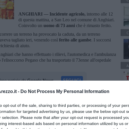
C
ANGHIARI —
Incidente agricolo,
intorno alle 12
di questa mattina, a San Leo nel comune di Anghiari.
Coinvolto un
uomo di 73 anni
che è rimasto ferito.
C
rcorrere un terreno ha provocato la caduta, da un terreno
 aveva tagliato ieri, venendo così
ferito alle gambe
. I soccorsi
ichiesta di aiuto.
Anghiari che hanno effettuato i rilievi, l'automedica e l'ambulanza
 l'elisoccorso Pegaso che ha trasportato il 73enne all'ospedale
A
ezzo.it -
Do Not Process My Personal Information
oscana iscriviti alla
Newsletter QUInews - ToscanaMedia.
to opt-out of the sale, sharing to third parties, or processing of your per
amente nella tua casella di posta.
formation for targeted advertising by us, please use the below opt-out s
r selection. Please note that after your opt-out request is processed y
eing interest-based ads based on personal information utilized by us or