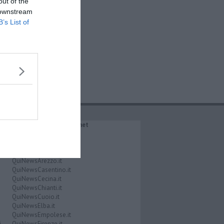
out of the
 downstream
B’s List of
IL NETWORK QuiNews.net
QuiNewsAbetone.it
QuiNewsAmiata.it
QuiNewsAnimali.it
QuiNewsArezzo.it
QuiNewsCasentino.it
QuiNewsCecina.it
QuiNewsChianti.it
QuiNewsCuoio.it
QuiNewsElba.it
QuiNewsEmpolese.it
i
QuiNewsFirenze.it