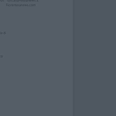
Don
ToscanaMediaNews.it
Fiorentinanews.com
le di
zzi