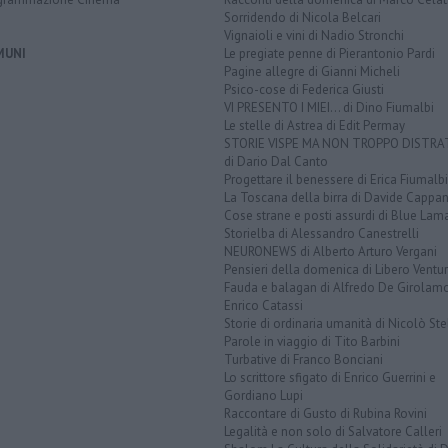
Sorridendo di Nicola Belcari
Vignaioli e vini di Nadio Stronchi
MUNI
Le pregiate penne di Pierantonio Pardi
Pagine allegre di Gianni Micheli
Psico-cose di Federica Giusti
VI PRESENTO I MIEI... di Dino Fiumalbi
Le stelle di Astrea di Edit Permay
STORIE VISPE MA NON TROPPO DISTR
di Dario Dal Canto
Progettare il benessere di Erica Fiumalbi
La Toscana della birra di Davide Cappan
Cose strane e posti assurdi di Blue Lam
Storielba di Alessandro Canestrelli
NEURONEWS di Alberto Arturo Vergani
Pensieri della domenica di Libero Ventur
Fauda e balagan di Alfredo De Girolam
Enrico Catassi
Storie di ordinaria umanità di Nicolò Ste
Parole in viaggio di Tito Barbini
Turbative di Franco Bonciani
Lo scrittore sfigato di Enrico Guerrini e
Gordiano Lupi
Raccontare di Gusto di Rubina Rovini
Legalità e non solo di Salvatore Calleri