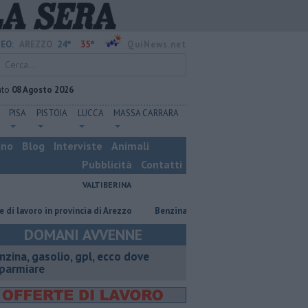
24°
35°
EO:
AREZZO
QuiNews.net
ato
08 Agosto 2026
PISA
PISTOIA
LUCCA
MASSA CARRARA
ino
Blog
Interviste
Animali
Pubblicità
Contatti
VALTIBERINA
voro in provincia di Arezzo
​Benzina, gasolio, gpl, ecco dove risparmiare
DOMANI AVVENNE
enzina, gasolio, gpl, ecco dove
sparmiare