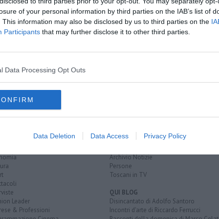
disclosed to third parties prior to your opt-out. You may separately opt-
losure of your personal information by third parties on the IAB’s list of
pedale
. This information may also be disclosed by us to third parties on the
IA
ne
Participants
that may further disclose it to other third parties.
della E45
lcro
elisoccorso
l Data Processing Opt Outs
CONFIRM
EGORIE
RUBRICHE
naca
Le notizie di oggi
Data Deletion
Data Access
Privacy Policy
tica
Più Letti della settimana
alità
Più Letti del mese
nomia
Archivio Notizie
ura
Persone
rt
Toscani in TV
tacoli
rviste
QUI BLOG
nion Leader
Disincantato di Adolfo Santoro
rese & Professioni
Incontri d'arte di Riccardo Ferrucci
grammazione Cinema
Racconti della domenica di Marco Celat