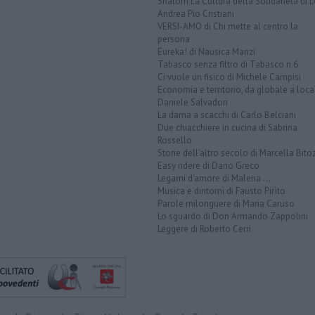
Shalom La Cultura della Solidarietà di 
Andrea Pio Cristiani
VERSI-AMO di Chi mette al centro la
persona
Eureka! di Nausica Manzi
Tabasco senza filtro di Tabasco n.6
Ci vuole un fisico di Michele Campisi
Economia e territorio, da globale a loca
Daniele Salvadori
La dama a scacchi di Carlo Belciani
Due chiacchiere in cucina di Sabrina
Rossello
Storie dell'altro secolo di Marcella Bito
Easy ridere di Dario Greco
Legami d'amore di Malena ...
Musica e dintorni di Fausto Pirìto
Parole milonguere di Maria Caruso
Lo sguardo di Don Armando Zappolini
Leggere di Roberto Cerri