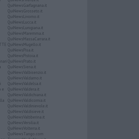
QuiNewsGarfagnana.it
QuiNewsGrosseto.it
QuiNewsLivorno.it
QuiNewsLucca.it
QuiNewsLunigiana.it
QuiNewsMaremma.it
QuiNewsMassaCarrara.it
ATTE
QuiNewsMugello.it
QuiNewsPisa.it
QuiNewsPistoia.it
nari
QuiNewsPrato.it
a
QuiNewsSiena.it
QuiNewsValbisenzio.it
QuiNewsValdarno.it
i
QuiNewsValdelsa.it
o e
QuiNewsValdera.it
QuiNewsValdichiana.it
lla
QuiNewsValdicornia.it
QuiNewsValdinievole.it
QuiNewsValdisieve.it
QuiNewsValtiberina.it
QuiNewsVersilia.it
QuiNewsVolterra.it
QuiNewsTango.com