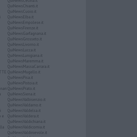
QuiNewsCecina.it
QuiNewsChianti.it
QuiNewsCuoio.it
i
QuiNewsElba.it
QuiNewsEmpolese.it
QuiNewsFirenze.it
QuiNewsGarfagnana.it
QuiNewsGrosseto.it
QuiNewsLivorno.it
QuiNewsLucca.it
QuiNewsLunigiana.it
QuiNewsMaremma.it
QuiNewsMassaCarrara.it
ATTE
QuiNewsMugello.it
QuiNewsPisa.it
QuiNewsPistoia.it
nari
QuiNewsPrato.it
a
QuiNewsSiena.it
QuiNewsValbisenzio.it
QuiNewsValdarno.it
i
QuiNewsValdelsa.it
o e
QuiNewsValdera.it
QuiNewsValdichiana.it
lla
QuiNewsValdicornia.it
QuiNewsValdinievole.it