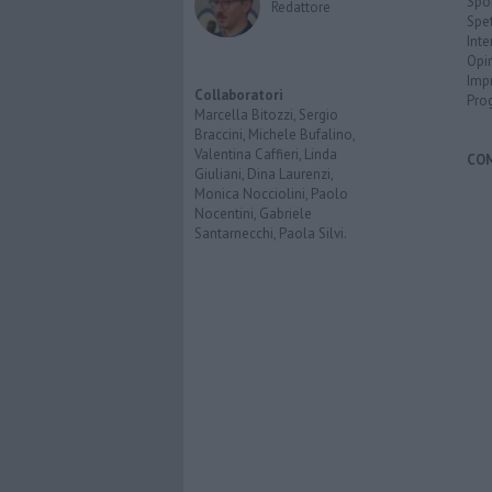
Spo
Redattore
Spet
Inte
Opi
Imp
Collaboratori
Pro
Marcella Bitozzi, Sergio
Braccini, Michele Bufalino,
Valentina Caffieri, Linda
CO
Giuliani, Dina Laurenzi,
Monica Nocciolini, Paolo
Nocentini, Gabriele
Santarnecchi, Paola Silvi.