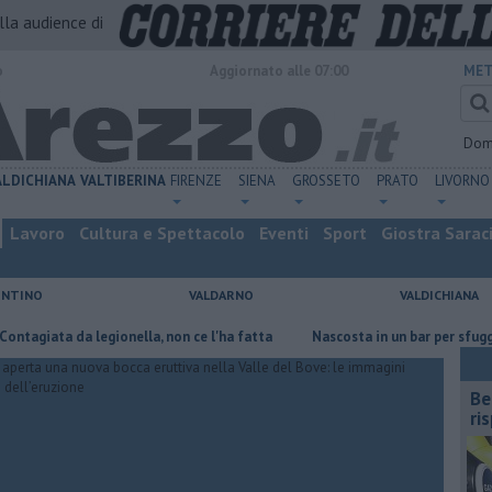
alla audience di
o
Aggiornato alle 07:00
MET
Dom
ALDICHIANA
VALTIBERINA
FIRENZE
SIENA
GROSSETO
PRATO
LIVORNO
Lavoro
Cultura e Spettacolo
Eventi
Sport
Giostra Sarac
ENTINO
VALDARNO
VALDICHIANA
a legionella, non ce l'ha fatta
Nascosta in un bar per sfuggire alla fur
​B
ri