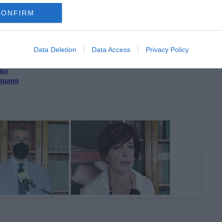
el premio
Randellini alla presentazione del premio
Tutino
CONFIRM
Data Deletion
Data Access
Privacy Policy
i
ino
a mano