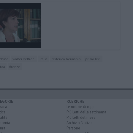
chino
walter veltroni
italia
federico hermanin
primo levi
 foa
firenze
EGORIE
RUBRICHE
naca
Le notizie di oggi
tica
Più Letti della settimana
alità
Più Letti del mese
nomia
Archivio Notizie
ura
Persone