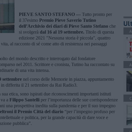
PIEVE SANTO STEFANO —
Tutto pronto per
il 37esimo
Premio Pieve Saverio Tutino
Ult
dell’Archivio dei diari di Pieve Santo Stefano
che
A
si svolgerà
dal 16 al 19 settembre.
Titolo di questa
edizione 2021 "Nessuna storia è piccola", quattro
 vita, al racconto di sé come atto di resistenza nei passaggi
lto del mondo descritto e interrogato dal fondatore
comparso nel 2011. Scrittore e cronista, Tutino ha raccontato su
A
ordinarie di una vita intensa.
9 settembre
nel corso delle Memorie in piazza, appuntamento
in differita il 21 settembre da Rai Radio3.
la sua etica, sono ispirati due riconoscimenti importanti istituti
C
1 va a
Filippo Santelli
per l’importanza delle sue corrispondenze
liani una prospettiva inedita sulla pandemia e per il suo impegno
ltroni il Premio Città del diario
“per l’impegno profuso per
tellettuale e politica, per la grande capacità di dare voce e
rrazione pubblica”.