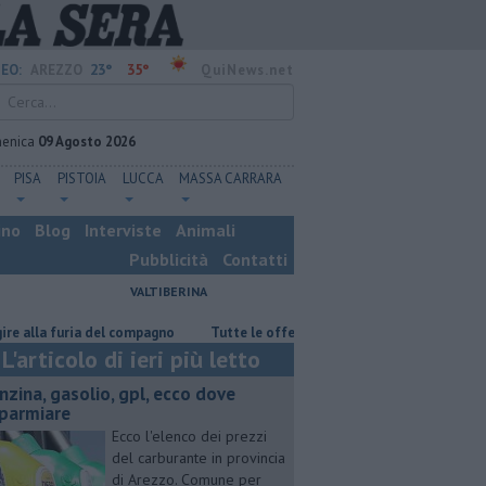
23°
35°
EO:
AREZZO
QuiNews.net
enica
09 Agosto 2026
PISA
PISTOIA
LUCCA
MASSA CARRARA
ino
Blog
Interviste
Animali
Pubblicità
Contatti
VALTIBERINA
ia del compagno
​Tutte le offerte di lavoro in provincia di Arezzo
​B
L'articolo di ieri più letto
enzina, gasolio, gpl, ecco dove
sparmiare
Ecco l'elenco dei prezzi
del carburante in provincia
di Arezzo. Comune per