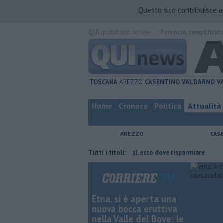
Questo sito contribuisce 
QUI
quotidiano online.
Percorso semplificat
TOSCANA
AREZZO
CASENTINO
VALDARNO
V
Home
Cronaca
Politica
Attualità
AREZZO
CAS
 di Arezzo
​Benzina, gasolio, gpl, ecco dove risparmiare
Tutti i titoli:
Contagiata d
Etna, si è aperta una
nuova bocca eruttiva
nella Valle del Bove: le