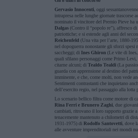
Gli 8 diari in concorso
Gervasio Innocenti
, oggi sessantanovenne,
intrapresa nelle lunghe giornate trascorse a
nominato il vincitore del Premio Pieve ha un
Dalgas
(Contro il “popolo re”), affresco di
patriottiche; e si estende agli anni del se
Reichenfeld
(Una vita per l’arte, 1880-1950
nel dopoguerra nonostante gli sforzi spesi n
saccheggi; di
Ines Ghiron
(Le vite di Ines
quali sfilano personaggi come Primo Levi, 
citarne alcuni; di
Tealdo Tealdi
(La passio
guarda con apprensione al destino del patrim
imminente, e che, come molti, non vede anco
Sentimenti contrastanti che inquietano an
dell’esercito regio, nel passaggio alla lotta 
Lo scenario bellico filtra come motore di cam
Rina Ferri e Brunero Zaghi
, due giovani
cambiati, ritrovano il loro rapporto grazie 
tenacemente mantenuto a chilometri di distan
1931-1975) di
Rodolfo Santovetti
, dove l
alle avventure imprenditoriali nei mondi nu