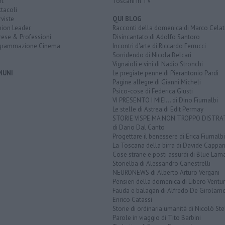
rt
Toscani in TV
tacoli
rviste
QUI BLOG
nion Leader
Racconti della domenica di Marco Celat
rese & Professioni
Disincantato di Adolfo Santoro
grammazione Cinema
Incontri d'arte di Riccardo Ferrucci
Sorridendo di Nicola Belcari
Vignaioli e vini di Nadio Stronchi
MUNI
Le pregiate penne di Pierantonio Pardi
Pagine allegre di Gianni Micheli
Psico-cose di Federica Giusti
VI PRESENTO I MIEI... di Dino Fiumalbi
Le stelle di Astrea di Edit Permay
STORIE VISPE MA NON TROPPO DISTR
di Dario Dal Canto
Progettare il benessere di Erica Fiumalbi
La Toscana della birra di Davide Cappan
Cose strane e posti assurdi di Blue Lam
Storielba di Alessandro Canestrelli
NEURONEWS di Alberto Arturo Vergani
Pensieri della domenica di Libero Ventur
Fauda e balagan di Alfredo De Girolam
Enrico Catassi
Storie di ordinaria umanità di Nicolò Ste
Parole in viaggio di Tito Barbini