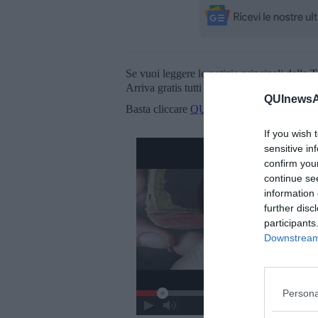
Se vuoi leggere le notizie principali della T
Arriva gratis tutti i giorni alle 20:00 dirett
QUInewsAr
Basta cliccare
QUI
If you wish 
sensitive in
confirm you
continue se
information 
further disc
participants
Downstream 
Persona