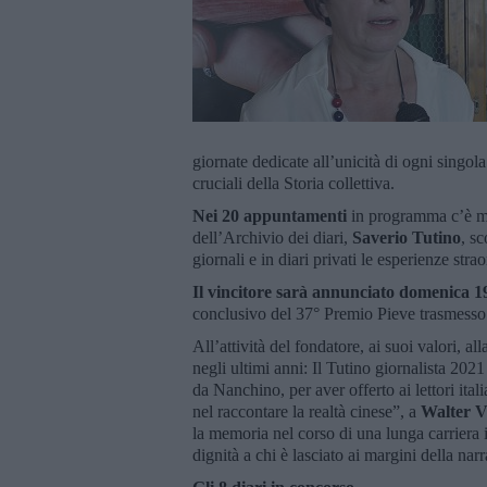
giornate dedicate all’unicità di ogni singola
cruciali della Storia collettiva.
Nei 20 appuntamenti
in programma c’è mo
dell’Archivio dei diari,
Saverio Tutino
, s
giornali e in diari privati le esperienze stra
Il vincitore sarà annunciato domenica 1
conclusivo del 37° Premio Pieve trasmesso 
All’attività del fondatore, ai suoi valori, al
negli ultimi anni: Il Tutino giornalista 202
da Nanchino, per aver offerto ai lettori ita
nel raccontare la realtà cinese”, a
Walter Ve
la memoria nel corso di una lunga carriera in
dignità a chi è lasciato ai margini della na