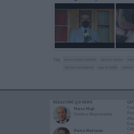
Tag
pieve santo stefano
saverio tutino
nan
rita levi-montalcini
ugo la malfa
vittorio
REDAZIONE QUI NEWS
CAT
Cro
Marco Migli
Poli
Direttore Responsabile
Attu
Eco
Cult
Pietro Mattonai