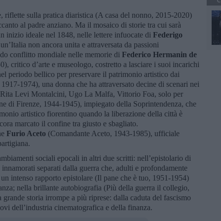
C
 riflette sulla pratica diaristica (A casa del nonno, 2015-2020)
ccanto al padre anziano. Ma il mosaico di storie tra cui sarà
 inizio ideale nel 1848, nelle lettere infuocate di
Federigo
 un’Italia non ancora unita e attraversata da passioni
condo conflitto mondiale nelle memorie di
Federico Hermanin de
), critico d’arte e museologo, costretto a lasciare i suoi incarichi
el periodo bellico per preservare il patrimonio artistico dai
, 1917-1974), una donna che ha attraversato decine di scenari nei
Rita Levi Montalcini, Ugo La Malfa, Vittorio Foa, solo per
ne di Firenze, 1944-1945), impiegato della Soprintendenza, che
onio artistico fiorentino quando la liberazione della città è
ra marcato il confine tra giusto e sbagliato.
che
Furio Aceto
(Comandante Aceto, 1943-1985), ufficiale
partigiana.
biamenti sociali epocali in altri due scritti: nell’epistolario di
 innamorati separati dalla guerra che, adulti e profondamente
a un intenso rapporto epistolare (Il pane che è tuo, 1951-1954)
za; nella brillante autobiografia (Più della guerra il collegio,
a grande storia irrompe a più riprese: dalla caduta del fascismo
ovi dell’industria cinematografica e della finanza.