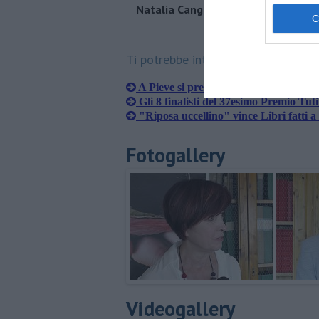
Natalia Cangi alla presentazione d
Tutino
Ti potrebbe interessare anche:
A Pieve si premiano Santelli e Veltron
​Gli 8 finalisti del 37esimo Premio Tut
"Riposa uccellino" vince Libri fatti 
Fotogallery
Videogallery