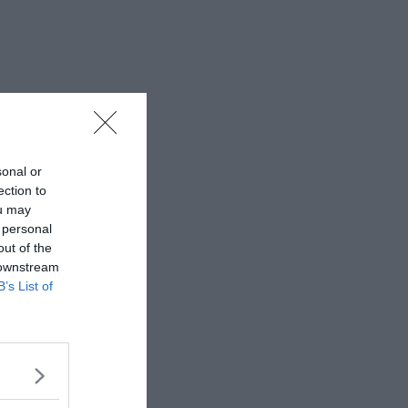
sonal or
ection to
ou may
 personal
out of the
 downstream
B’s List of