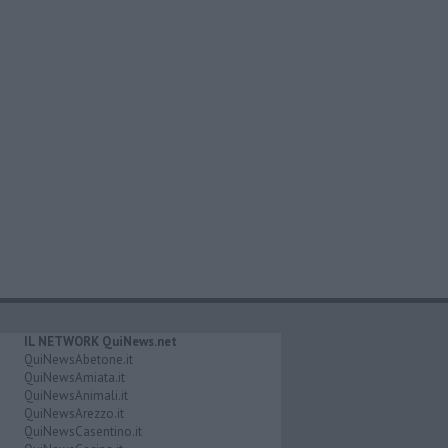
IL NETWORK QuiNews.net
QuiNewsAbetone.it
QuiNewsAmiata.it
QuiNewsAnimali.it
QuiNewsArezzo.it
QuiNewsCasentino.it