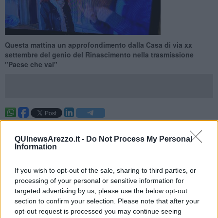
Questa mattina un approfondimento dalla Casa di via xx
settembre del genio del Rinascimento nella trasmissione
"Paese che vai"
AREZZO —
Una tappa ad Arezzo con
straordinarie immagini
aeree della città ed un approfondimento direttamente da Casa
QUInewsArezzo.it -
Do Not Process My Personal
Vasari
, in via XX settembre. E' andato in onda in questa grigia e
Information
piovosa domenica di febbraio su Rai 1, all'interno della
trasmissione
"Paese che vai"
di Livio Leonardi.
If you wish to opt-out of the sale, sharing to third parties, or
Un contenitore estremamente apprezzato dai telespettatori, che va
processing of your personal or sensitive information for
in onda dal 2013. Oggi la puntata era dedicata ai
Grandi maestri
targeted advertising by us, please use the below opt-out
del colore
che hanno lasciato una impronta indelebile nella Storia
section to confirm your selection. Please note that after your
dell'Arte. La narrazione è partita da Roma, sulle tracce di
opt-out request is processed you may continue seeing