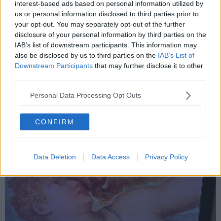
Caravaggio, fino ad arrivare nella nostra città. Come non inserire,
interest-based ads based on personal information utilized by
infatti, in questo approfondimento il genio aretino del Rinascimento.
us or personal information disclosed to third parties prior to
your opt-out. You may separately opt-out of the further
disclosure of your personal information by third parties on the
IAB’s list of downstream participants. This information may
Stupende le immagini fatte proprio all'interno dell'abitazione di
also be disclosed by us to third parties on the
IAB’s List of
Vasari che sono state trasmesse sul piccolo schermo sul primo
Downstream Participants
that may further disclose it to other
canale.
Una bella ed importante vetrina per Arezzo
e le sue
third parties.
eccellenze. Pittore, architetto, autore de Le Vite ha lasciato un
segno indelebile nella nostra città e nel nostro territorio e la sua
Personal Data Processing Opt Outs
maestria, come il suo determinante contributo culturale, sono
riconosciuti e stimati a livello internazionale.
CONFIRM
Data Deletion
Data Access
Privacy Policy