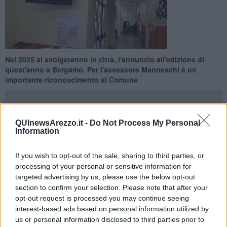
Nel 2025 si svolgeranno in città, l'annuncio all'edizione di
quest'anno a Bergamo. Per l'assessore Manneschi è un
importante riconoscimento al Comune
QUInewsArezzo.it -
Do Not Process My Personal
Information
AREZZO —
"E' stato annunciato pochi giorni fa durante gli
Stati
generali 2022
che si sono tenuti a Bergamo organizzati da PA
If you wish to opt-out of the sale, sharing to third parties, or
Social: Arezzo ospiterà gli Stati generali della nuova comunicazione
processing of your personal or sensitive information for
pubblica del 2025. La nostra città accoglierà comunicatori,
targeted advertising by us, please use the below opt-out
giornalisti, esperti di digitale con l'obiettivo di far conoscere le
section to confirm your selection. Please note that after your
migliori pratiche esistenti in tutta Italia e per creare nuovi stimoli per
opt-out request is processed you may continue seeing
una comunicazione semplice e vicina al cittadino.
interest-based ads based on personal information utilized by
Un importante riconoscimento per il Comune di Arezzo
,
us or personal information disclosed to third parties prior to