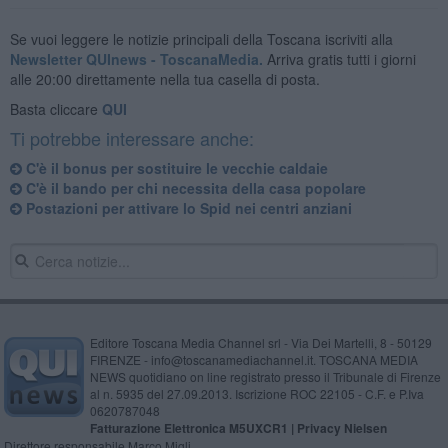
Se vuoi leggere le notizie principali della Toscana iscriviti alla
Newsletter QUInews - ToscanaMedia.
Arriva gratis tutti i giorni
alle 20:00 direttamente nella tua casella di posta.
Basta cliccare
QUI
Ti potrebbe interessare anche:
C'è il bonus per sostituire le vecchie caldaie
C'è il bando per chi necessita della casa popolare
Postazioni per attivare lo Spid nei centri anziani
Editore Toscana Media Channel srl - Via Dei Martelli, 8 - 50129
FIRENZE - info@toscanamediachannel.it. TOSCANA MEDIA
NEWS quotidiano on line registrato presso il Tribunale di Firenze
al n. 5935 del 27.09.2013. Iscrizione ROC 22105 - C.F. e P.Iva
0620787048
Fatturazione Elettronica M5UXCR1 |
Privacy Nielsen
Direttore responsabile Marco Migli