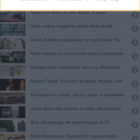
​Spaccio e sesso a cielo aperto in video
​Unico online: raggiunta quota 4mila iscritti
Covid, bollettino quotidiano su ospiti Casa Pia
Poste Italiane fa il record dei pacchi consegnati
Sviluppi dell'e-commerce, focus su WhatsApp
​Arezzo Crowd, 40 eventi di teatro, musica, arte
Trinciatura in campo: sicura, green e sostenibile
Cento giorni alla Giostra, è conto alla rovescia
Stop alla proroga dei permessi per la Ztl
Paolo Mantovani, "baricentro" toscano della