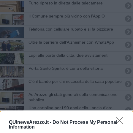
Furto ripreso in diretta dalle telecamere
Il Comune sempre più vicino con l'AppIO
Telefona con cellulare rubato e si fa pizzicare
Oltre le barriere dell'Alzheimer con WhatsApp
Lupi alle porte della città, due avvistamenti
Porta Santo Spirito, è cena della vittoria
C'è il bando per chi necessita della casa popolare
Ad Arezzo gli stati generali della comunicazione
pubblica
Una cartolina per i 90 anni della Lancia d'oro
​Il disagio del pollice
QUInewsArezzo.it -
Do Not Process My Personal
Information