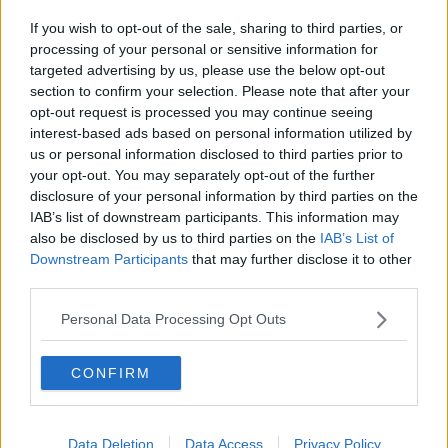
Lupi tra le case, nell'Aretino è ancora allarme
If you wish to opt-out of the sale, sharing to third parties, or
Poste, prenotare l'ufficio con un clic
processing of your personal or sensitive information for
targeted advertising by us, please use the below opt-out
section to confirm your selection. Please note that after your
Città con sorpresa
opt-out request is processed you may continue seeing
interest-based ads based on personal information utilized by
Caldo torrido, SOS e informazioni dal comune
us or personal information disclosed to third parties prior to
your opt-out. You may separately opt-out of the further
​L’AVIS di Arezzo guarda al futuro
disclosure of your personal information by third parties on the
IAB’s list of downstream participants. This information may
Bloccato traffico di farmaci sul web
also be disclosed by us to third parties on the
IAB’s List of
Downstream Participants
that may further disclose it to other
Criminalità informatica, impennata di denunce
third parties.
Ad Arezzo congelate le rette per scuole e asili
Personal Data Processing Opt Outs
Punta la pistola verso la strada e si fa video
CONFIRM
Mascherine, chi non le ha ricevute deve avvisare
Pensioni di settembre, ecco come si pagano
Data Deletion
Data Access
Privacy Policy