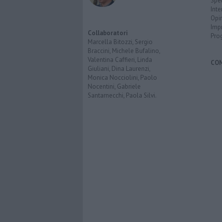
Spet
Inte
Opi
Imp
Collaboratori
Pro
Marcella Bitozzi, Sergio
Braccini, Michele Bufalino,
Valentina Caffieri, Linda
CO
Giuliani, Dina Laurenzi,
Monica Nocciolini, Paolo
Nocentini, Gabriele
Santarnecchi, Paola Silvi.