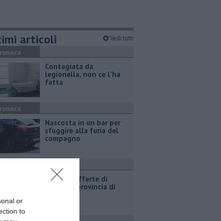
imi articoli
Vedi tutti
ronaca
Contagiata da
legionella, non ce l'ha
fatta
ronaca
Nascosta in un bar per
sfuggire alla furia del
compagno
ttualità
​Tutte le offerte di
lavoro in provincia di
Arezzo
sonal or
ection to