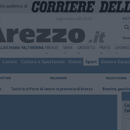
alla audience di
o
Aggiornato alle 18:55
MET
Vene
ALDICHIANA
VALTIBERINA
FIRENZE
SIENA
GROSSETO
PRATO
LIVORNO
Lavoro
Cultura e Spettacolo
Eventi
Sport
Giostra Sarac
ENTINO
VALDARNO
VALDICHIANA
Tutte le offerte di lavoro in provincia di Arezzo
​Benzina, gasolio, gpl, 
Co
fa