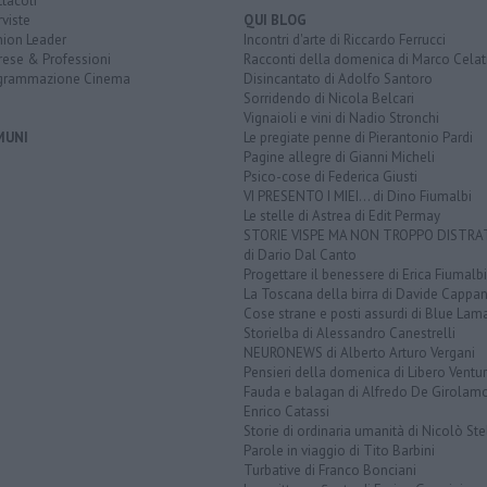
tacoli
rviste
QUI BLOG
nion Leader
Incontri d'arte di Riccardo Ferrucci
rese & Professioni
Racconti della domenica di Marco Celat
grammazione Cinema
Disincantato di Adolfo Santoro
Sorridendo di Nicola Belcari
Vignaioli e vini di Nadio Stronchi
MUNI
Le pregiate penne di Pierantonio Pardi
Pagine allegre di Gianni Micheli
Psico-cose di Federica Giusti
VI PRESENTO I MIEI... di Dino Fiumalbi
Le stelle di Astrea di Edit Permay
STORIE VISPE MA NON TROPPO DISTR
di Dario Dal Canto
Progettare il benessere di Erica Fiumalbi
La Toscana della birra di Davide Cappan
Cose strane e posti assurdi di Blue Lam
Storielba di Alessandro Canestrelli
NEURONEWS di Alberto Arturo Vergani
Pensieri della domenica di Libero Ventur
Fauda e balagan di Alfredo De Girolam
Enrico Catassi
Storie di ordinaria umanità di Nicolò Ste
Parole in viaggio di Tito Barbini
Turbative di Franco Bonciani