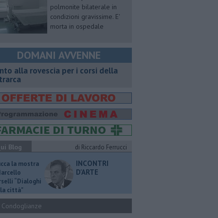
polmonite bilaterale in
condizioni gravissime. E'
morta in ospedale
DOMANI AVVENNE
onto alla rovescia per i corsi della
trarca
ui Blog
di Riccardo Ferrucci
INCONTRI
ucca la mostra
D'ARTE
Marcello
selli “Dialoghi
la città"
Condoglianze