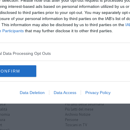
A
oscana iscriviti alla
Newsletter QUInews - ToscanaMedia.
r selection. Please note that after your opt-out request is processed y
amente nella tua casella di posta.
eing interest-based ads based on personal information utilized by us or
disclosed to third parties prior to your opt-out. You may separately opt-
losure of your personal information by third parties on the IAB’s list of
. This information may also be disclosed by us to third parties on the
IA
Participants
that may further disclose it to other third parties.
a
arcigay
omofobia
orientamento sessuale
identità di genere
incia di arezzo
vasari
pallavolo
roma
acropoli
rugby a 7
l Data Processing Opt Outs
CONFIRM
Data Deletion
Data Access
Privacy Policy
EGORIE
RUBRICHE
naca
Le notizie di oggi
tica
Più Letti della settimana
alità
Più Letti del mese
nomia
Archivio Notizie
ura
Persone
rt
Toscani in TV