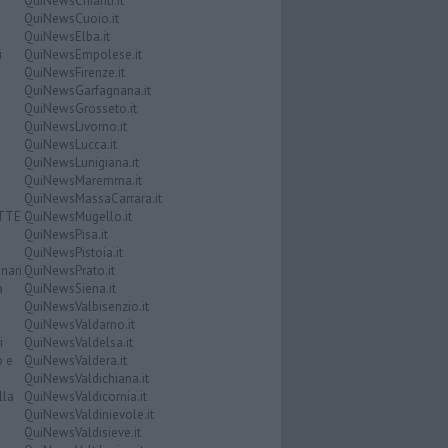
QuiNewsChianti.it
QuiNewsCuoio.it
QuiNewsElba.it
i
QuiNewsEmpolese.it
QuiNewsFirenze.it
QuiNewsGarfagnana.it
QuiNewsGrosseto.it
QuiNewsLivorno.it
QuiNewsLucca.it
QuiNewsLunigiana.it
QuiNewsMaremma.it
QuiNewsMassaCarrara.it
ATTE
QuiNewsMugello.it
QuiNewsPisa.it
QuiNewsPistoia.it
nari
QuiNewsPrato.it
a
QuiNewsSiena.it
QuiNewsValbisenzio.it
QuiNewsValdarno.it
i
QuiNewsValdelsa.it
o e
QuiNewsValdera.it
QuiNewsValdichiana.it
lla
QuiNewsValdicornia.it
QuiNewsValdinievole.it
QuiNewsValdisieve.it