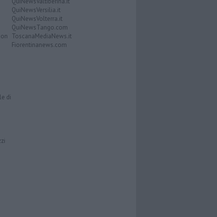
QuiNewsValtiberina.it
QuiNewsVersilia.it
QuiNewsVolterra.it
QuiNewsTango.com
Don
ToscanaMediaNews.it
Fiorentinanews.com
le di
zzi