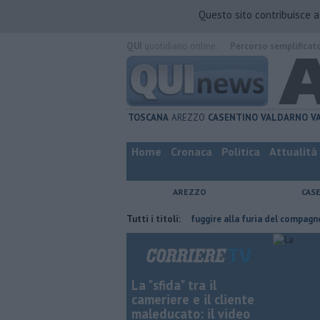
Questo sito contribuisce 
QUI
quotidiano online.
Percorso semplificat
TOSCANA
AREZZO
CASENTINO
VALDARNO
V
Home
Cronaca
Politica
Attualità
AREZZO
CAS
ha fatta
Nascosta in un bar per sfuggire alla furia del compagno
Tutti i titoli:
​
La "sfida" tra il
cameriere e il cliente
maleducato: il video