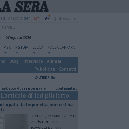
24°
37°
EO:
AREZZO
QuiNews.net
rdì
07 Agosto 2026
PISA
PISTOIA
LUCCA
MASSA CARRARA
ino
Blog
Interviste
Animali
Pubblicità
Contatti
VALTIBERINA
ecco dove risparmiare
Contagiata da legionella, non ce l'ha fatta
Na
L'articolo di ieri più letto
ntagiata da legionella, non ce l'ha
tta
La donna, anziana ospite di
una Rsa, era stata
ricoverata per una