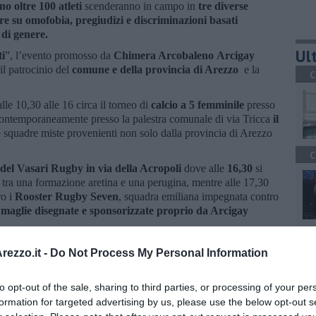
o oltre 100 atleti
scenderanno in campo in
tre diverse
re su omofobia, pregiudizi e discriminazioni basati
 di genere.
Ult
ti
”, l’evento promosso da
Chimera Arcobaleno
Arcigay
 il patrocinio del
c
omune e della provincia di Arezzo
e la
C
lle 10,30 alle 16 circa il torneo di
calcio a 5 femminile
presso
 contemporaneamente presso la palestra comunale di via Tricca
il
te squadre miste provenienti non solo dalla provincia di Arezzo
C
del Vasari Rugby in via della Acropoli
dove alle
16,30
si
tra una formazione aretina e una perugina, mentre alle 17,30
o i
Rooster Rugby Seven
, squadra emiliana impegnata contro
e
maglie disegnate e sponsorizzate proprio da Arcigay
A
ezzo.it -
Do Not Process My Personal Information
to opt-out of the sale, sharing to third parties, or processing of your per
formation for targeted advertising by us, please use the below opt-out s