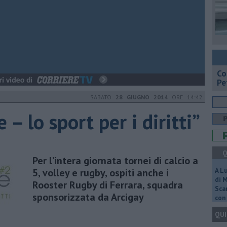
​C
Pe
SABATO
28 GIUGNO 2014
ORE 14:42
e – lo sport per i diritti”
Q
Per l’intera giornata tornei di calcio a
5, volley e rugby, ospiti anche i
A L
di 
Rooster Rugby di Ferrara, squadra
Scar
sponsorizzata da Arcigay
con 
QUI