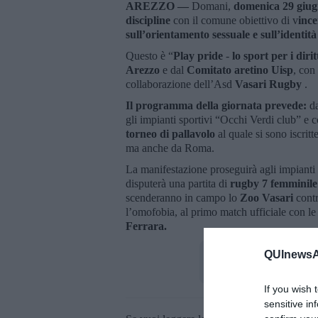
AREZZO —
Domani,
d
omenica 29 giugn
discipline
con il comune obiettivo di v
ince
sull’orientamento sessuale e sull’identità
Questo è “
Play pride
-
lo sport per i dirit
Arezzo
e dal
Comitato aretino Uisp
, con
collaborazione dell’Asd
Vasari Rugby
.
Il programma della giornata prevede:
da
gli impianti sportivi “Occhi Verdi club” e
torneo di pallavolo
al quale si sono iscrit
ma anche da Roma.
La manifestazione proseguirà agli impianti
disputerà una partita di
rugby 7 femminile
scenderanno in campo lo
Zoo Vasari
contr
l’omofobia, al primo match ufficiale con l
Ferrara.
QUInewsAr
If you wish 
sensitive in