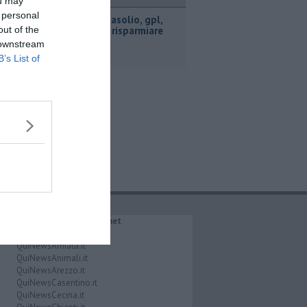
ttualità
ou may
 personal
​Benzina, gasolio, gpl,
out of the
ecco dove risparmiare
 downstream
B’s List of
IL NETWORK QuiNews.net
QuiNewsAbetone.it
QuiNewsAmiata.it
QuiNewsAnimali.it
QuiNewsArezzo.it
QuiNewsCasentino.it
QuiNewsCecina.it