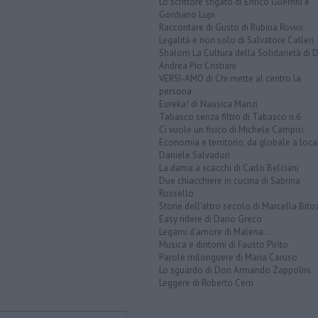
Lo scrittore sfigato di Enrico Guerrini e
Gordiano Lupi
Raccontare di Gusto di Rubina Rovini
Legalità e non solo di Salvatore Calleri
Shalom La Cultura della Solidarietà di 
Andrea Pio Cristiani
VERSI-AMO di Chi mette al centro la
persona
Eureka! di Nausica Manzi
Tabasco senza filtro di Tabasco n.6
Ci vuole un fisico di Michele Campisi
Economia e territorio, da globale a loca
Daniele Salvadori
La dama a scacchi di Carlo Belciani
Due chiacchiere in cucina di Sabrina
Rossello
Storie dell'altro secolo di Marcella Bito
Easy ridere di Dario Greco
Legami d'amore di Malena ...
Musica e dintorni di Fausto Pirìto
Parole milonguere di Maria Caruso
Lo sguardo di Don Armando Zappolini
Leggere di Roberto Cerri