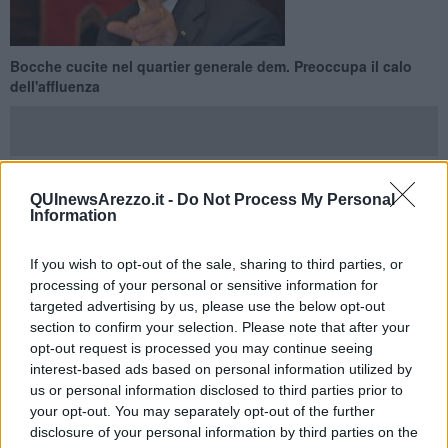
Bocche cucite nel quartier generale dem. Preoccupa il calo
dell'affluenza
QUInewsArezzo.it -
Do Not Process My Personal
AREZZO —
Porte chiuse. Tutti in riunione, è il refrain dei primi
Information
minuti dopo l'avvio dello scrutinio. In riunione ci sono i maggiorenti
del Pd, qui nel quartier generale di Sant'Agostino, la piazza stotica
If you wish to opt-out of the sale, sharing to third parties, or
di tante battaglie del centrosinistra. Arriva Lucia De Robertis ma
processing of your personal or sensitive information for
raggiunge i "suoi" in conclave.
targeted advertising by us, please use the below opt-out
Una battaglia, appunto, come quella di oggi per il sindaco che
section to confirm your selection. Please note that after your
verrà. Luciano Ralli è qui, riunito con i suoi, in attesa che i numeri
opt-out request is processed you may continue seeing
diventino sempre più "leggibili" aiutino a capire meglio l'esito di
interest-based ads based on personal information utilized by
questo voto.
us or personal information disclosed to third parties prior to
your opt-out. You may separately opt-out of the further
disclosure of your personal information by third parties on the