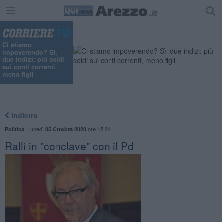
"
Ci stiamo
impoverendo? Sì,
due indizi: più soldi
sui conti correnti,
meno figli
Indietro
,
Lunedì
ore 15:24
Politica
05 Ottobre 2020
Ralli in "conclave" con il Pd