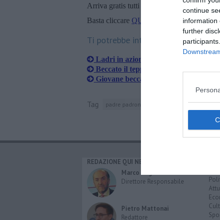
confirm you
Arriva gratis tutti i giorni alle 20:00 dirett
continue se
Basta cliccare
QUI
information 
further disc
Ti potrebbe interessare anche:
participants
Downstream 
Ladri in azione, due furti in abitazion
Beccato il teppista di Saione
Giovane beccato con 10 grammi di m
Persona
Tag
padre padrone
anghiari
carabinieri
v
REDAZIONE QUI NEWS
CAT
Cro
Marco Migli
Poli
Direttore Responsabile
Attu
Eco
Cult
Pietro Mattonai
Spo
Redattore