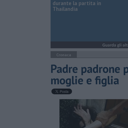
durante la partita in
Thailandia
Cronaca
Padre padrone p
moglie e figlia