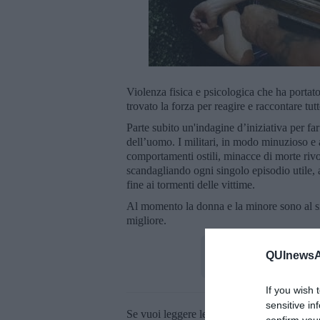
Violenza fisica e psicologica che ha portat
trovato la forza per reagire e raccontare tut
Parte subito un'indagine d’iniziativa per far
dell’uomo. I militari, in modo minuzioso e 
comportamenti ostili, minacce di morte rivo
scandagliando ogni singolo episodio utile, 
fine ai tormenti delle vittime.
Al momento la donna e la minore sono al si
migliore.
QUInewsAr
If you wish 
sensitive in
Se vuoi leggere le notizie principali della T