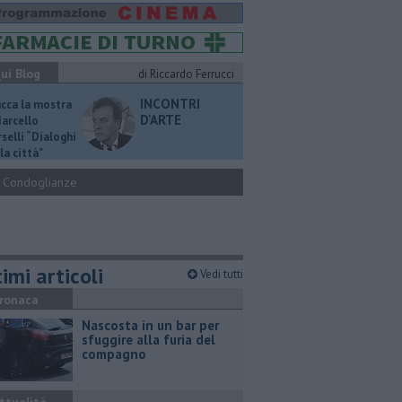
ui Blog
di Riccardo Ferrucci
INCONTRI
ucca la mostra
D'ARTE
Marcello
selli “Dialoghi
la città"
Condoglianze
imi articoli
Vedi tutti
ronaca
Nascosta in un bar per
sfuggire alla furia del
compagno