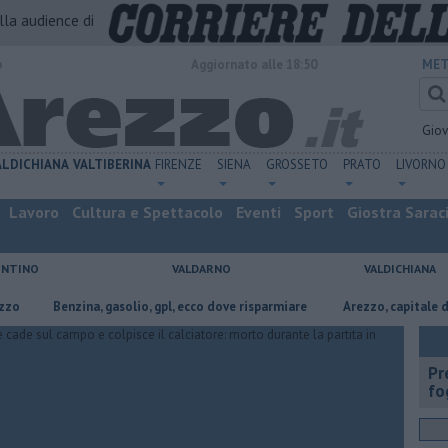
alla audience di
o
Aggiornato alle 18:50
MET
Gio
ALDICHIANA
VALTIBERINA
FIRENZE
SIENA
GROSSETO
PRATO
LIVORNO
Lavoro
Cultura e Spettacolo
Eventi
Sport
Giostra Sarac
ENTINO
VALDARNO
VALDICHIANA
​Benzina, gasolio, gpl, ecco dove risparmiare
Arezzo, capitale dell’oro: 
Pr
fo