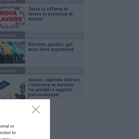
ttualità
​Tutte le offerte di
lavoro in provincia di
Arezzo
ttualità
​Benzina, gasolio, gpl,
ecco dove risparmiare
ttualità
Arezzo, capitale dell’oro:
l’incisione su metallo
tra gioielli e oggetti
personalizzati
sonal or
ection to