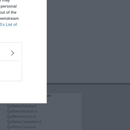
ou may
 personal
out of the
 downstream
B’s List of
IL NETWORK QuiNews.net
QuiNewsAbetone.it
QuiNewsAmiata.it
QuiNewsAnimali.it
QuiNewsArezzo.it
QuiNewsCasentino.it
QuiNewsCecina.it