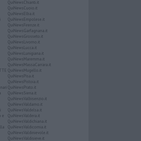
QuiNewsChianti.it
QuiNewsCuoio.it
QuiNewsElba.it
i
QuiNewsEmpolese.it
QuiNewsFirenze.it
QuiNewsGarfagnana.it
QuiNewsGrosseto.it
QuiNewsLivorno.it
QuiNewsLucca.it
QuiNewsLunigiana.it
QuiNewsMaremma.it
QuiNewsMassaCarrara.it
ATTE
QuiNewsMugello.it
QuiNewsPisa.it
QuiNewsPistoia.it
nari
QuiNewsPrato.it
a
QuiNewsSiena.it
QuiNewsValbisenzio.it
QuiNewsValdarno.it
i
QuiNewsValdelsa.it
o e
QuiNewsValdera.it
QuiNewsValdichiana.it
lla
QuiNewsValdicornia.it
QuiNewsValdinievole.it
QuiNewsValdisieve.it