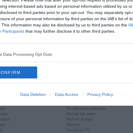
r selection. Please note that after your opt-out request is processed y
amente nella tua casella di posta.
eing interest-based ads based on personal information utilized by us or
disclosed to third parties prior to your opt-out. You may separately opt-
losure of your personal information by third parties on the IAB’s list of
. This information may also be disclosed by us to third parties on the
IA
Participants
that may further disclose it to other third parties.
i
arjuana
l Data Processing Opt Outs
iolenza domestica
valle del tevere
CONFIRM
Data Deletion
Data Access
Privacy Policy
EGORIE
RUBRICHE
naca
Le notizie di oggi
tica
Più Letti della settimana
alità
Più Letti del mese
nomia
Archivio Notizie
ura
Persone
rt
Toscani in TV