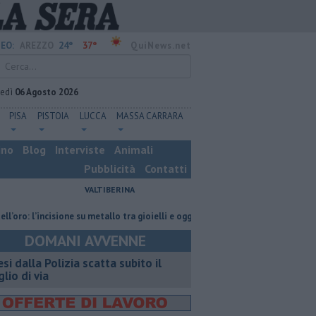
24°
37°
EO:
AREZZO
QuiNews.net
vedì
06 Agosto 2026
PISA
PISTOIA
LUCCA
MASSA CARRARA
ino
Blog
Interviste
Animali
Pubblicità
Contatti
VALTIBERINA
l’incisione su metallo tra gioielli e oggetti personalizzati
Nascosta in u
DOMANI AVVENNE
esi dalla Polizia scatta subito il
glio di via