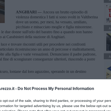
A
ANGHIARI —
Ancora un brutto episodio di
violenza domestica I fatti si sono svolti in Valtiberina
dove un uomo, per mesi, ha vessato, umiliato,
picchiato e minacciato moglie e figlia minorenne.
A
o le due donne sull'orlo del baratro fino a quando non hanno
to ai Carabinieri della stazione di Anghiari.
 luce e trovare riscontri utili per procedere nei confronti
articolato ricostruiscono un anno di percosse e maltrattamenti,
lte alla figlia e varie vessazioni. Denunciano il padre padrone,
A
al fine di scongiurare conseguenze ulteriori, riuscendo a porre
curo, lontane dal loro aguzzino, sperando in un destino
ezzo.it -
Do Not Process My Personal Information
to opt-out of the sale, sharing to third parties, or processing of your per
formation for targeted advertising by us, please use the below opt-out s
oscana iscriviti alla
Newsletter QUInews - ToscanaMedia.