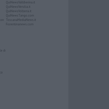
QuiNewsValtiberina.it
QuiNewsVersilia.it
QuiNewsVolterra.it
QuiNewsTango.com
Don
ToscanaMediaNews.it
Fiorentinanews.com
le di
zzi