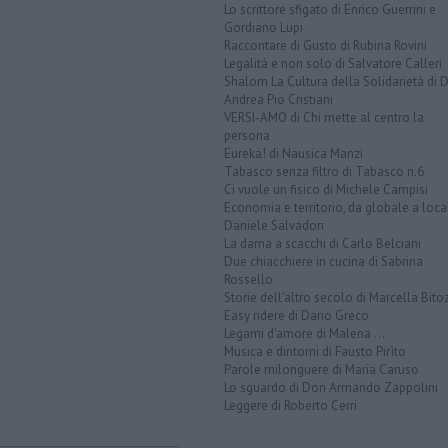
Lo scrittore sfigato di Enrico Guerrini e
Gordiano Lupi
Raccontare di Gusto di Rubina Rovini
Legalità e non solo di Salvatore Calleri
Shalom La Cultura della Solidarietà di 
Andrea Pio Cristiani
VERSI-AMO di Chi mette al centro la
persona
Eureka! di Nausica Manzi
Tabasco senza filtro di Tabasco n.6
Ci vuole un fisico di Michele Campisi
Economia e territorio, da globale a loca
Daniele Salvadori
La dama a scacchi di Carlo Belciani
Due chiacchiere in cucina di Sabrina
Rossello
Storie dell'altro secolo di Marcella Bito
Easy ridere di Dario Greco
Legami d'amore di Malena ...
Musica e dintorni di Fausto Pirìto
Parole milonguere di Maria Caruso
Lo sguardo di Don Armando Zappolini
Leggere di Roberto Cerri