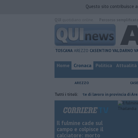
Questo sito contribuisce 
QUI
quotidiano online.
Percorso semplificat
TOSCANA
AREZZO
CASENTINO
VALDARNO
V
Home
Cronaca
Politica
Attualità
AREZZO
CAS
furia del compagno
​Tutte le offerte di lavoro in provincia di Arezzo
Tutti i titoli:
Il fulmine cade sul
campo e colpisce il
calciatore: morto