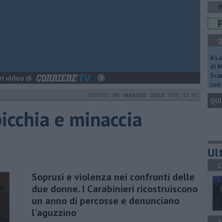
Q
A L
di 
Scar
con 
SABATO
09 MAGGIO 2020
ORE 12:45
QUI
icchia e minaccia
Ult
C
Soprusi e violenza nei confronti delle
due donne. I Carabinieri ricostruiscono
un anno di percosse e denunciano
l'aguzzino