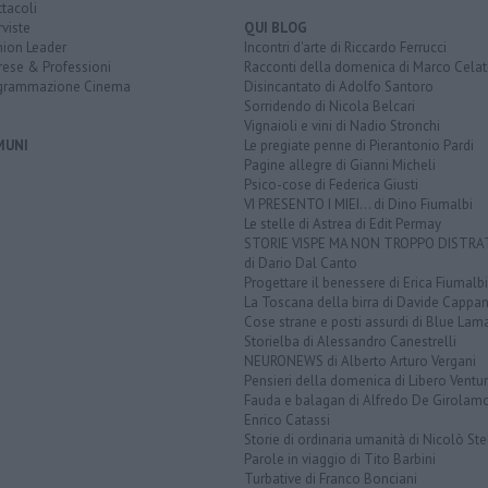
tacoli
rviste
QUI BLOG
nion Leader
Incontri d'arte di Riccardo Ferrucci
rese & Professioni
Racconti della domenica di Marco Celat
grammazione Cinema
Disincantato di Adolfo Santoro
Sorridendo di Nicola Belcari
Vignaioli e vini di Nadio Stronchi
MUNI
Le pregiate penne di Pierantonio Pardi
Pagine allegre di Gianni Micheli
Psico-cose di Federica Giusti
VI PRESENTO I MIEI... di Dino Fiumalbi
Le stelle di Astrea di Edit Permay
STORIE VISPE MA NON TROPPO DISTR
di Dario Dal Canto
Progettare il benessere di Erica Fiumalbi
La Toscana della birra di Davide Cappan
Cose strane e posti assurdi di Blue Lam
Storielba di Alessandro Canestrelli
NEURONEWS di Alberto Arturo Vergani
Pensieri della domenica di Libero Ventur
Fauda e balagan di Alfredo De Girolam
Enrico Catassi
Storie di ordinaria umanità di Nicolò Ste
Parole in viaggio di Tito Barbini
Turbative di Franco Bonciani