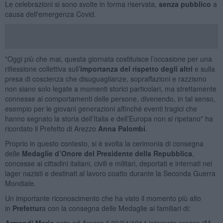
Le celebrazioni si sono svolte in forma riservata,
senza pubblico
a
causa dell'emergenza Covid.
"Oggi più che mai, questa giornata costituisce l’occasione per una
riflessione collettiva sull’
importanza del rispetto degli altri
e sulla
presa di coscienza che disuguaglianze, sopraffazioni e razzismo
non siano solo legate a momenti storici particolari, ma strettamente
connesse ai comportamenti delle persone, divenendo, in tal senso,
esempio per le giovani generazioni affinché eventi tragici che
hanno segnato la storia dell’Italia e dell’Europa non si ripetano" ha
ricordato il Prefetto di Arezzo
Anna Palombi
.
Proprio in questo contesto, si è svolta la cerimonia di consegna
delle
Medaglie d’Onore del Presidente della Repubblica
,
concesse ai cittadini italiani, civili e militari, deportati e internati nei
lager nazisti e destinati al lavoro coatto durante la Seconda Guerra
Mondiale.
Un importante riconoscimento che ha visto il momento più alto
in
Prefettur
a con la consegna delle Medaglie ai familiari di:
Armandi Mario
nato ad Arezzo il 29/04/1914 internato presso “M.