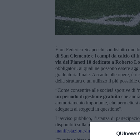
È un Federico Scapecchi soddisfatto quello
di San Clemente e i campi da calcio di I
via dei Pianeti 10 dedicato a Roberto Lo
obbligatori, ai quali ne possono essere aggiu
graduatoria finale. Accanto alle opere, è ric
della struttura e un utilizzo il più possibile 
“Come consentire alle società sportive di ‘r
un periodo di gestione gratuita
che andrà
ammortamento importante, che permetterà d
adeguata ai soggetti in questione”.
L’avviso pubblico, l’istanza di partecipazion
disponibili sulla pagina web
https://www.c
manifestazione-interesse-lindividuazione-as
QUInewsAr