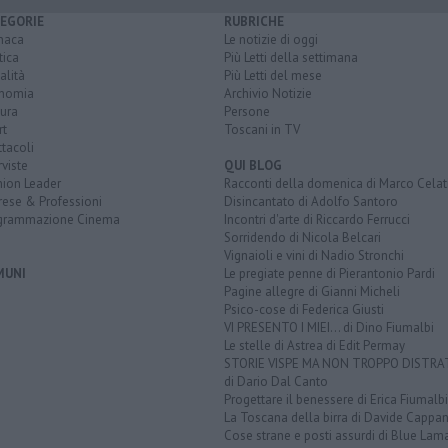
EGORIE
RUBRICHE
naca
Le notizie di oggi
tica
Più Letti della settimana
alità
Più Letti del mese
nomia
Archivio Notizie
ura
Persone
rt
Toscani in TV
tacoli
rviste
QUI BLOG
nion Leader
Racconti della domenica di Marco Celat
rese & Professioni
Disincantato di Adolfo Santoro
grammazione Cinema
Incontri d'arte di Riccardo Ferrucci
Sorridendo di Nicola Belcari
Vignaioli e vini di Nadio Stronchi
MUNI
Le pregiate penne di Pierantonio Pardi
Pagine allegre di Gianni Micheli
Psico-cose di Federica Giusti
VI PRESENTO I MIEI... di Dino Fiumalbi
Le stelle di Astrea di Edit Permay
STORIE VISPE MA NON TROPPO DISTR
di Dario Dal Canto
Progettare il benessere di Erica Fiumalbi
La Toscana della birra di Davide Cappan
Cose strane e posti assurdi di Blue Lam