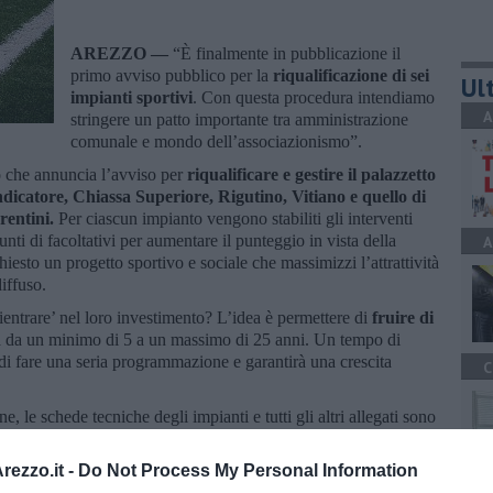
AREZZO —
“È finalmente in pubblicazione il
primo avviso pubblico per la
riqualificazione di sei
Ult
impianti sportivi
. Con questa procedura intendiamo
A
stringere un patto importante tra amministrazione
comunale e mondo dell’associazionismo”.
 che annuncia l’avviso per
riqualificare e gestire il palazzetto
ndicatore, Chiassa Superiore, Rigutino, Vitiano e quello di
rentini.
Per ciascun impianto vengono stabiliti gli interventi
nti di facoltativi per aumentare il punteggio in vista della
A
hiesto un progetto sportivo e sociale che massimizzi l’attrattività
diffuso.
ientrare’ nel loro investimento? L’idea è permettere di
fruire di
 da un minimo di 5 a un massimo di 25 anni. Un tempo di
i fare una seria programmazione e garantirà una crescita
C
e, le schede tecniche degli impianti e tutti gli altri allegati sono
omune.arezzo.it/bandoastaconcorso/avviso-pubblico-
sociazioni-societa
ezzo.it -
Do Not Process My Personal Information