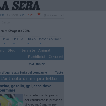
23°
35°
EO:
AREZZO
QuiNews.net
enica
09 Agosto 2026
PISA
PISTOIA
LUCCA
MASSA CARRARA
ino
Blog
Interviste
Animali
Pubblicità
Contatti
VALTIBERINA
re alla furia del compagno
​Tutte le offerte di lavoro in provincia di Ar
L'articolo di ieri più letto
enzina, gasolio, gpl, ecco dove
sparmiare
Ecco l'elenco dei prezzi
del carburante in provincia
di Arezzo. Comune per