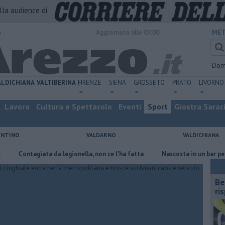
alla audience di
o
Aggiornato alle 07:00
MET
Dom
ALDICHIANA
VALTIBERINA
FIRENZE
SIENA
GROSSETO
PRATO
LIVORNO
Lavoro
Cultura e Spettacolo
Eventi
Sport
Giostra Sarac
ENTINO
VALDARNO
VALDICHIANA
ontagiata da legionella, non ce l'ha fatta
Nascosta in un bar per sfuggi
​B
ri