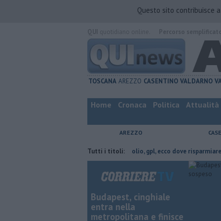
Questo sito contribuisce 
QUI
quotidiano online.
Percorso semplificat
TOSCANA
AREZZO
CASENTINO
VALDARNO
V
Home
Cronaca
Politica
Attualità
AREZZO
CAS
n provincia di Arezzo
​Benzina, gasolio, gpl, ecco dove risparmiare
Tutti i titoli:
C
Budapest, cinghiale
entra nella
metropolitana e finisce