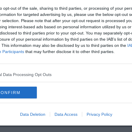
C
 le ore 13 di mercoledì
22 giugno.
to opt-out of the sale, sharing to third parties, or processing of your per
formation for targeted advertising by us, please use the below opt-out s
r selection. Please note that after your opt-out request is processed y
eing interest-based ads based on personal information utilized by us or
disclosed to third parties prior to your opt-out. You may separately opt-
oscana iscriviti alla
Newsletter QUInews - ToscanaMedia.
losure of your personal information by third parties on the IAB’s list of
amente nella tua casella di posta.
. This information may also be disclosed by us to third parties on the
IA
Participants
that may further disclose it to other third parties.
l Data Processing Opt Outs
alco europeo
i sulla bici
pallamano
CONFIRM
Data Deletion
Data Access
Privacy Policy