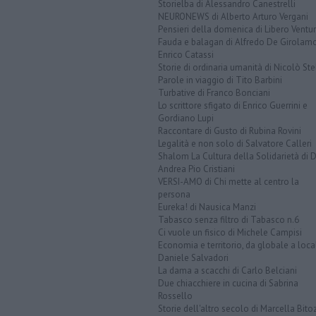
Storielba di Alessandro Canestrelli
NEURONEWS di Alberto Arturo Vergani
Pensieri della domenica di Libero Ventur
Fauda e balagan di Alfredo De Girolam
Enrico Catassi
Storie di ordinaria umanità di Nicolò Ste
Parole in viaggio di Tito Barbini
Turbative di Franco Bonciani
Lo scrittore sfigato di Enrico Guerrini e
Gordiano Lupi
Raccontare di Gusto di Rubina Rovini
Legalità e non solo di Salvatore Calleri
Shalom La Cultura della Solidarietà di 
Andrea Pio Cristiani
VERSI-AMO di Chi mette al centro la
persona
Eureka! di Nausica Manzi
Tabasco senza filtro di Tabasco n.6
Ci vuole un fisico di Michele Campisi
Economia e territorio, da globale a loca
Daniele Salvadori
La dama a scacchi di Carlo Belciani
Due chiacchiere in cucina di Sabrina
Rossello
Storie dell'altro secolo di Marcella Bito