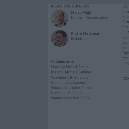
REDAZIONE QUI NEWS
CAT
Cro
Marco Migli
Poli
Direttore Responsabile
Attu
Eco
Cult
Pietro Mattonai
Spo
Redattore
Spet
Inte
Opi
Imp
Collaboratori
Pro
Marcella Bitozzi, Sergio
Braccini, Michele Bufalino,
Valentina Caffieri, Linda
CO
Giuliani, Dina Laurenzi,
Monica Nocciolini, Paolo
Nocentini, Gabriele
Santarnecchi, Paola Silvi.