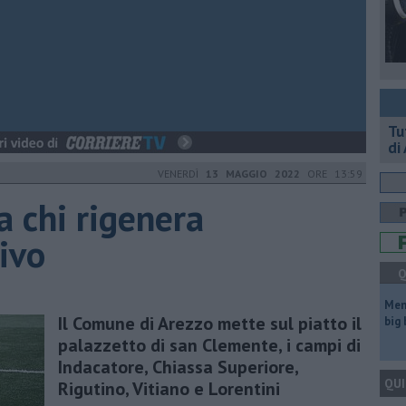
​T
di
VENERDÌ
13 MAGGIO 2022
ORE 13:59
a chi rigenera
ivo
Q
Mem
Il Comune di Arezzo mette sul piatto il
big
palazzetto di san Clemente, i campi di
Indacatore, Chiassa Superiore,
QUI
Rigutino, Vitiano e Lorentini