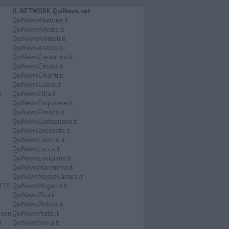
IL NETWORK QuiNews.net
QuiNewsAbetone.it
QuiNewsAmiata.it
QuiNewsAnimali.it
QuiNewsArezzo.it
QuiNewsCasentino.it
QuiNewsCecina.it
QuiNewsChianti.it
QuiNewsCuoio.it
i
QuiNewsElba.it
QuiNewsEmpolese.it
QuiNewsFirenze.it
QuiNewsGarfagnana.it
QuiNewsGrosseto.it
QuiNewsLivorno.it
QuiNewsLucca.it
QuiNewsLunigiana.it
QuiNewsMaremma.it
QuiNewsMassaCarrara.it
ATTE
QuiNewsMugello.it
QuiNewsPisa.it
QuiNewsPistoia.it
nari
QuiNewsPrato.it
a
QuiNewsSiena.it