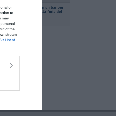
ronaca
Nascosta in un bar per
sonal or
sfuggire alla furia del
ection to
compagno
ou may
 personal
out of the
 downstream
B’s List of