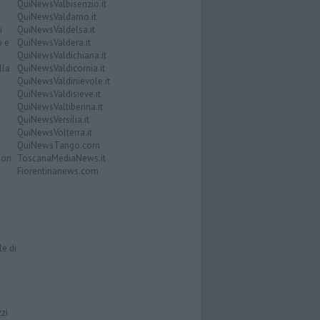
QuiNewsValbisenzio.it
QuiNewsValdarno.it
i
QuiNewsValdelsa.it
o e
QuiNewsValdera.it
QuiNewsValdichiana.it
lla
QuiNewsValdicornia.it
QuiNewsValdinievole.it
QuiNewsValdisieve.it
QuiNewsValtiberina.it
QuiNewsVersilia.it
QuiNewsVolterra.it
QuiNewsTango.com
Don
ToscanaMediaNews.it
Fiorentinanews.com
le di
zzi