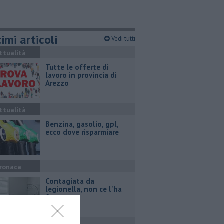
imi articoli
Vedi tutti
ttualità
​Tutte le offerte di
lavoro in provincia di
Arezzo
ttualità
​Benzina, gasolio, gpl,
ecco dove risparmiare
ronaca
Contagiata da
legionella, non ce l'ha
fatta