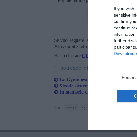
Termine ultimo per presentare le proposte:
If you wish 
sensitive in
confirm you
continue se
information 
Se vuoi leggere le notizie principali della T
further disc
Arriva gratis tutti i giorni alle 20:00 dirett
participants
Downstream 
Basta cliccare
QUI
Ti potrebbe interessare anche:
Persona
La Gymnaestrada aretina punta al p
Strade sicure a misura di bimbe e bimb
In memoria di Polezzi, che portò la 
Tag
arezzo
rigutino
vitiano