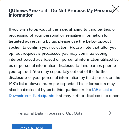
abbiamo completato tutti i lavori necessari al
campo di atletica
per
QUInewsArezzo.it -
Do Not Process My Personal
renderlo perfettamente fruibile. E abbiamo acquistato direttamente,
Information
come Comune, tutte le attrezzature utili alle discipline sportive
legate all'atletica leggera. Con questi interventi il campo di atletica,
dedicato a
Enzo Tenti
pochi mesi fa, diventa una tra le dieci
If you wish to opt-out of the sale, sharing to third parties, or
strutture più all'avanguardia in Italia”.
processing of your personal or sensitive information for
targeted advertising by us, please use the below opt-out
section to confirm your selection. Please note that after your
opt-out request is processed you may continue seeing
interest-based ads based on personal information utilized by
Enrico Calcin
i
:
“Gli atleti partecipanti saranno circa
duemila,
il
settore Master, infatti, muove anche amici e famiglie. Quindi, si
us or personal information disclosed to third parties prior to
prevede una presenza massiccia in città con un indotto pari a circa
your opt-out. You may separately opt-out of the further
4mila persone. Esprimo grande soddisfazione per questo evento:
disclosure of your personal information by third parties on the
abbiamo atteso per lungo tempo il campo di atletica e ora lo
IAB’s list of downstream participants. This information may
abbiamo. Quest'anno c'è il grande salto con i Campionati Master, e
also be disclosed by us to third parties on the
IAB’s List of
nell'organizzazione ho trovato una collaborazione ottima da parte
Downstream Participants
that may further disclose it to other
della Up Policiano e dell'amministrazione. Siamo fiduciosi che
third parties.
questo sarà un punto di partenza per fare di Arezzo un luogo di
riferimento dell'atletica italiana”.
Personal Data Processing Opt Outs
Marcello Comanducci
: “A livello turistico abbiamo fatto un piccolo
esperimento: l'associazione albergatori ha creato dei
pacchetti ad
CONFIRM