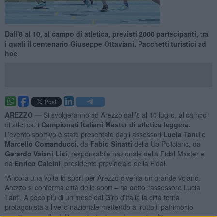
Dall'8 al 10, al campo di atletica, previsti 2000 partecipanti, tra
i quali il centenario Giuseppe Ottaviani. Pacchetti turistici ad
hoc
AREZZO —
Si svolgeranno ad Arezzo dall’8 al 10 luglio, al campo
di atletica, i
Campionati Italiani Master di atletica leggera.
L’evento sportivo è stato presentato dagli assessori
Lucia Tanti
e
Marcello Comanducci,
da
Fabio Sinatti
della Up Policiano, da
Gerardo Vaiani Lisi
, responsabile nazionale della Fidal Master e
da
Enrico Calcini
, presidente provinciale della Fidal.
“Ancora una volta lo sport per Arezzo diventa un grande volano.
Arezzo si conferma città dello sport – ha detto l'assessore Lucia
Tanti. A poco più di un mese dal Giro d'Italia la città torna
protagonista a livello nazionale mettendo a frutto il patrimonio
sportivo e quello dell'associazionismo. In questo ultimo anno