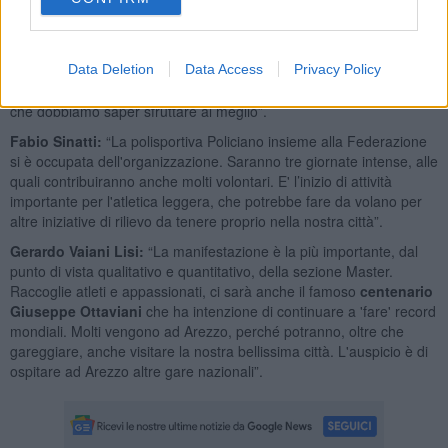
hoc
comprensivi di visite ai musei con sconti e degustazione di
prodotti tipici, per far conoscere ancora di più la nostra città agli
atleti e ai loro accompagnatori. In più ci siamo accordati per
rendere la città viva anche la sera con il secondo appuntamento di
Data Deletion
Data Access
Privacy Policy
Shopping sotto le stelle. In questo sta la forza del turismo sportivo
che dobbiamo saper sfruttare al meglio”.
Fabio Sinatti:
“La polisportiva Policiano insieme alla Federazione
si è occupata dell'organizzazione. Saranno tre giornate intense, alle
quali contribuiranno anche molti volontari. E' l’inizio di attività
importante per l'atletica leggera, che potrebbe fare da volano per
altre iniziative di rilievo da tenere proprio nella nostra città”.
Gerardo Vaiani Lisi:
“La manifestazione è la più importante, dal
punto di vista qualitativo e quantitativo, della sezione Master.
Raccoglie atleti e appassionati, ci sarà anche il famoso
centenario
Giuseppe Ottaviani
che ha intenzione di continuare a 'fare' record
mondiali. Molti vengono ad Arezzo, perché potranno, oltre che
gareggiare, anche visitare la nostra bellissima città. L'auspicio è di
ospitare ad Arezzo altre gare nazionali”.