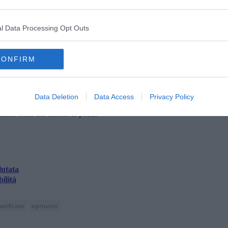
le attività secondarie. La domanda nel 2024 per la prima volta ha
+35% e +8,5% sul 2019, e dei 15,5 milioni di pernottamenti,
cere, +1,8%. È stata del 58% la quota dei pernottamenti
l Data Processing Opt Outs
CONFIRM
Data Deletion
Data Access
Privacy Policy
oscana iscriviti alla
Newsletter QUInews - ToscanaMedia.
amente nella tua casella di posta.
lutata
ilità
artificiale
agrituristi