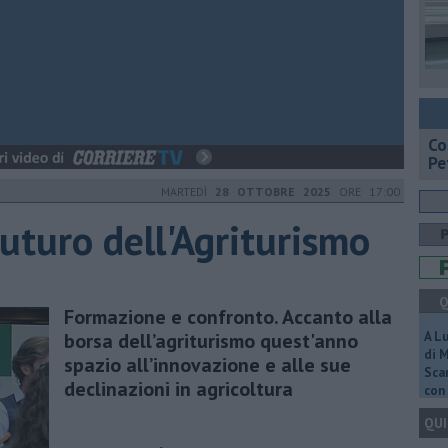
​C
Pe
MARTEDÌ
28 OTTOBRE 2025
ORE 17:00
futuro dell'Agriturismo
Q
Formazione e confronto. Accanto alla
borsa dell’agriturismo quest'anno
A L
di 
spazio all’innovazione e alle sue
Scar
declinazioni in agricoltura
con 
QUI