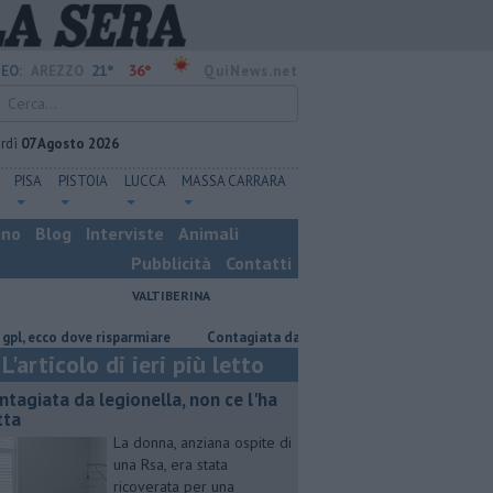
21°
36°
EO:
AREZZO
QuiNews.net
rdì
07 Agosto 2026
PISA
PISTOIA
LUCCA
MASSA CARRARA
ino
Blog
Interviste
Animali
Pubblicità
Contatti
VALTIBERINA
o dove risparmiare
Contagiata da legionella, non ce l'ha fatta
Nasco
L'articolo di ieri più letto
ntagiata da legionella, non ce l'ha
tta
La donna, anziana ospite di
una Rsa, era stata
ricoverata per una