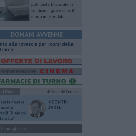
polmonite bilaterale in
condizioni gravissime. E'
morta in ospedale
DOMANI AVVENNE
onto alla rovescia per i corsi della
trarca
ui Blog
di Riccardo Ferrucci
INCONTRI
ucca la mostra
D'ARTE
Marcello
selli “Dialoghi
la città"
Condoglianze