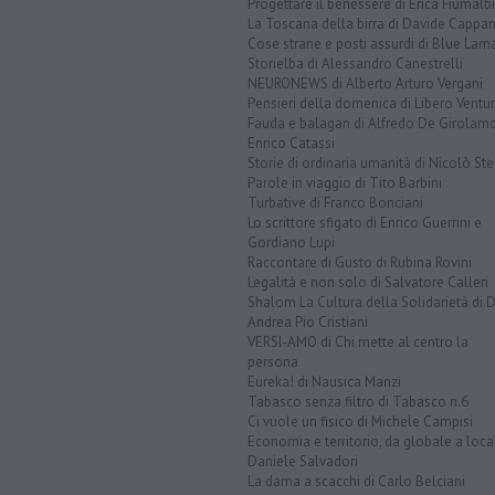
Progettare il benessere di Erica Fiumalbi
La Toscana della birra di Davide Cappan
Cose strane e posti assurdi di Blue Lam
Storielba di Alessandro Canestrelli
NEURONEWS di Alberto Arturo Vergani
Pensieri della domenica di Libero Ventur
Fauda e balagan di Alfredo De Girolam
Enrico Catassi
Storie di ordinaria umanità di Nicolò Ste
Parole in viaggio di Tito Barbini
Turbative di Franco Bonciani
Lo scrittore sfigato di Enrico Guerrini e
Gordiano Lupi
Raccontare di Gusto di Rubina Rovini
Legalità e non solo di Salvatore Calleri
Shalom La Cultura della Solidarietà di 
Andrea Pio Cristiani
VERSI-AMO di Chi mette al centro la
persona
Eureka! di Nausica Manzi
Tabasco senza filtro di Tabasco n.6
Ci vuole un fisico di Michele Campisi
Economia e territorio, da globale a loca
Daniele Salvadori
La dama a scacchi di Carlo Belciani