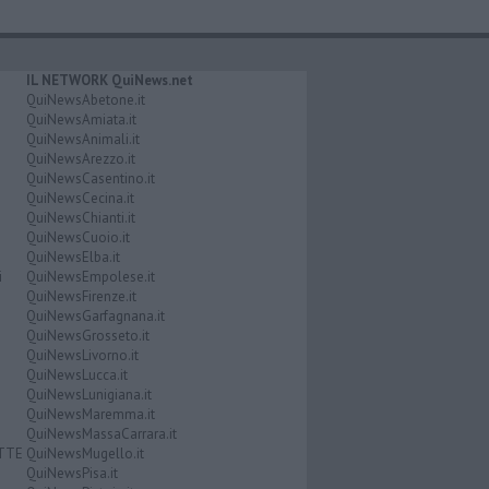
IL NETWORK QuiNews.net
QuiNewsAbetone.it
QuiNewsAmiata.it
QuiNewsAnimali.it
QuiNewsArezzo.it
QuiNewsCasentino.it
QuiNewsCecina.it
QuiNewsChianti.it
QuiNewsCuoio.it
QuiNewsElba.it
i
QuiNewsEmpolese.it
QuiNewsFirenze.it
QuiNewsGarfagnana.it
QuiNewsGrosseto.it
QuiNewsLivorno.it
QuiNewsLucca.it
QuiNewsLunigiana.it
QuiNewsMaremma.it
QuiNewsMassaCarrara.it
ATTE
QuiNewsMugello.it
QuiNewsPisa.it