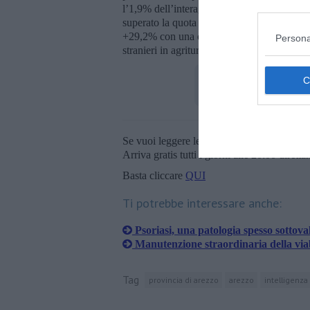
l’1,9% dell’interagricoltura e il 22,6% del
superato la quota dei 4 milioni di arrivi, 
+29,2% con una offerta che continua a cres
Persona
stranieri in agriturismo.
Se vuoi leggere le notizie principali della T
Arriva gratis tutti i giorni alle 20:00 dirett
Basta cliccare
QUI
Ti potrebbe interessare anche:
Psoriasi, una patologia spesso sottova
​Manutenzione straordinaria della viab
Tag
provincia di arezzo
arezzo
intelligenza 