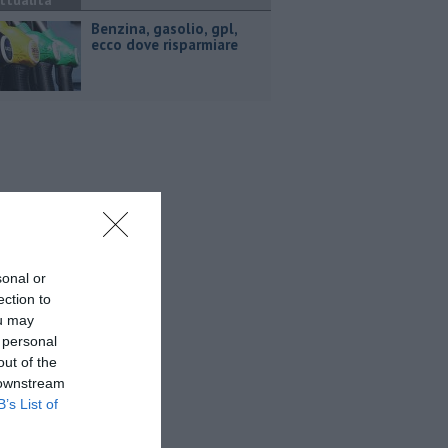
ttualità
​Benzina, gasolio, gpl,
ecco dove risparmiare
sonal or
ection to
ou may
 personal
out of the
 downstream
B’s List of