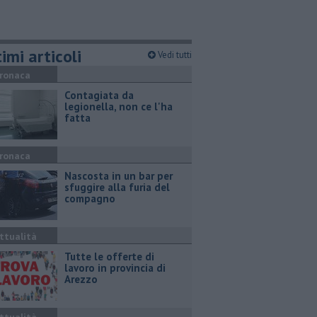
imi articoli
Vedi tutti
ronaca
Contagiata da
legionella, non ce l'ha
fatta
ronaca
Nascosta in un bar per
sfuggire alla furia del
compagno
ttualità
​Tutte le offerte di
lavoro in provincia di
Arezzo