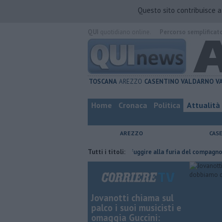
Questo sito contribuisce 
QUI
quotidiano online.
Percorso semplificat
TOSCANA
AREZZO
CASENTINO
VALDARNO
V
Home
Cronaca
Politica
Attualità
AREZZO
CAS
 fatta
Nascosta in un bar per sfuggire alla furia del compagno
Tutti i titoli:
​Tut
Jovanotti chiama sul
palco i suoi musicisti e
omaggia Guccini: