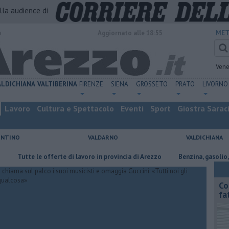
alla audience di
o
Aggiornato alle 18:55
MET
Vene
ALDICHIANA
VALTIBERINA
FIRENZE
SIENA
GROSSETO
PRATO
LIVORNO
Lavoro
Cultura e Spettacolo
Eventi
Sport
Giostra Sarac
ENTINO
VALDARNO
VALDICHIANA
te le offerte di lavoro in provincia di Arezzo
​Benzina, gasolio, gpl, ecc
Co
fa