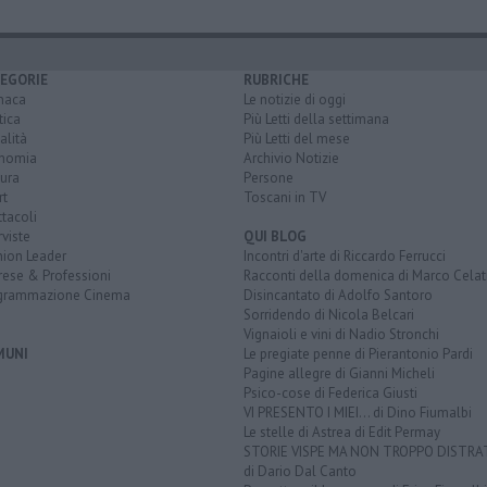
EGORIE
RUBRICHE
naca
Le notizie di oggi
tica
Più Letti della settimana
alità
Più Letti del mese
nomia
Archivio Notizie
ura
Persone
rt
Toscani in TV
tacoli
rviste
QUI BLOG
nion Leader
Incontri d'arte di Riccardo Ferrucci
rese & Professioni
Racconti della domenica di Marco Celat
grammazione Cinema
Disincantato di Adolfo Santoro
Sorridendo di Nicola Belcari
Vignaioli e vini di Nadio Stronchi
MUNI
Le pregiate penne di Pierantonio Pardi
Pagine allegre di Gianni Micheli
Psico-cose di Federica Giusti
VI PRESENTO I MIEI... di Dino Fiumalbi
Le stelle di Astrea di Edit Permay
STORIE VISPE MA NON TROPPO DISTR
di Dario Dal Canto