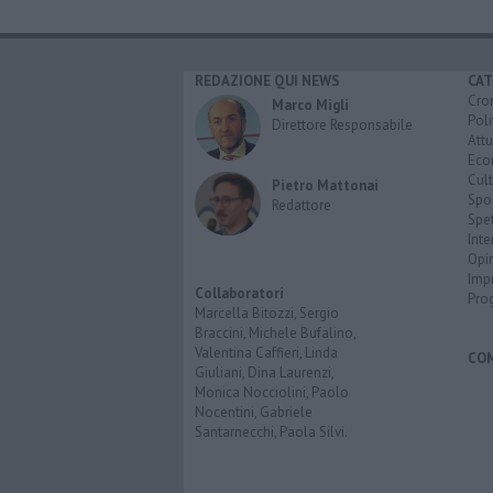
REDAZIONE QUI NEWS
CAT
Cro
Marco Migli
Poli
Direttore Responsabile
Attu
Eco
Cult
Pietro Mattonai
Spo
Redattore
Spet
Inte
Opi
Imp
Collaboratori
Pro
Marcella Bitozzi, Sergio
Braccini, Michele Bufalino,
Valentina Caffieri, Linda
CO
Giuliani, Dina Laurenzi,
Monica Nocciolini, Paolo
Nocentini, Gabriele
Santarnecchi, Paola Silvi.