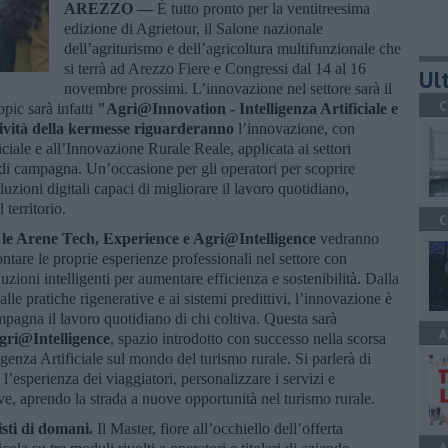
AREZZO —
È tutto pronto per la ventitreesima
edizione di Agrietour, il Salone nazionale
dell’agriturismo e dell’agricoltura multifunzionale che
si terrà ad Arezzo Fiere e Congressi dal 14 al 16
Ult
novembre prossimi. L’innovazione nel settore sarà il
C
opic sarà infatti
"Agri@Innovation - Intelligenza Artificiale e
tività della kermesse riguarderanno
l’innovazione, con
ficiale e all’Innovazione Rurale Reale, applicata ai settori
a di campagna. Un’occasione per gli operatori per scoprire
uzioni digitali capaci di migliorare il lavoro quotidiano,
 territorio.
C
e, le Arene Tech, Experience e Agri@Intelligence
vedranno
contare le proprie esperienze professionali nel settore con
oluzioni intelligenti per aumentare efficienza e sostenibilità. Dalla
alle pratiche rigenerative e ai sistemi predittivi, l’innovazione è
mpagna il lavoro quotidiano di chi coltiva. Questa sarà
A
gri@Intelligence
, spazio introdotto con successo nella scorsa
igenza Artificiale sul mondo del turismo rurale. Si parlerà di
’esperienza dei viaggiatori, personalizzare i servizi e
tive, aprendo la strada a nuove opportunità nel turismo rurale.
isti di domani.
Il Master, fiore all’occhiello dell’offerta