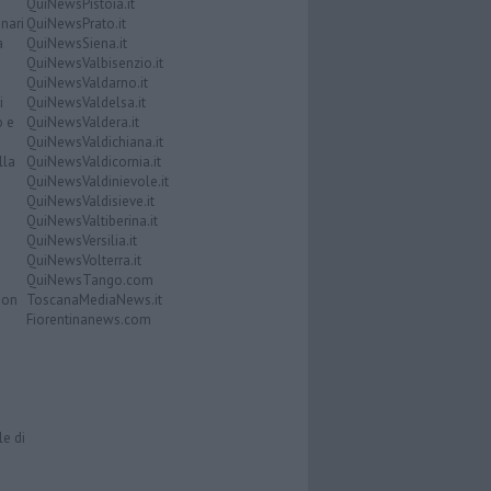
QuiNewsPistoia.it
nari
QuiNewsPrato.it
a
QuiNewsSiena.it
QuiNewsValbisenzio.it
QuiNewsValdarno.it
i
QuiNewsValdelsa.it
o e
QuiNewsValdera.it
QuiNewsValdichiana.it
lla
QuiNewsValdicornia.it
QuiNewsValdinievole.it
QuiNewsValdisieve.it
QuiNewsValtiberina.it
QuiNewsVersilia.it
QuiNewsVolterra.it
QuiNewsTango.com
Don
ToscanaMediaNews.it
Fiorentinanews.com
le di