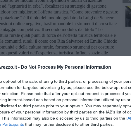
A
a su tre moduli rivolti a operatori e titolari di aziende
ad “agrituristi in erba”, focalizzati su strategie di gestione,
utdoor per migliorare l'offerta turistica. “Come prevenire e gestire
eputazione.” è il titolo del modulo guidato da Luigi de Seneen:
nsioni online negative, trasformandole in strumenti di crescita e
vantaggio competitivo. Il secondo modulo, dal titolo “Lo
ura rurale quali punti di forza dell’offerta turistica territoriale e
lle comunità rurali: il corso con Rita Salvatore ed Emilio Chiodo
comunità e della cultura rurale, fornendo strumenti per costruire
are questi valori nell’esperienza turistica. Infine, spazio alle
on Christian Mancini che, con il modulo "Outdoor, esperienze
lvatiche dei contesti agricoli” parlerà dell'integrazione di
ezzo.it -
Do Not Process My Personal Information
on metodi per progettare attività che connettano ospiti,
nibilità e l’integrità ecologica.
to opt-out of the sale, sharing to third parties, or processing of your per
onferma e cresce l’importanza dell’Experience B2B
formation for targeted advertising by us, please use the below opt-out s
ica in Italia - dove l’offerta ricettiva italiana incontrerà la
r selection. Please note that after your opt-out request is processed y
e 100 i tour operator presenti, provenienti da 22 Paesi nel
eing interest-based ads based on personal information utilized by us or
zzata da strutture ricettive di campagna e fornitori di esperienze
disclosed to third parties prior to your opt-out. You may separately opt-
losure of your personal information by third parties on the IAB’s list of
 in crescita per l’offerta turistica italiana.
Nel 2024, il settore
. This information may also be disclosed by us to third parties on the
IA
 con un giro d'affari che ha superato 1,6 miliardi di euro e le
Participants
that may further disclose it to other third parties.
25.849 aziende agrituristiche che rappresentano, per valore,