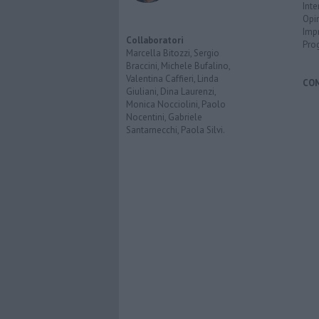
Inte
Opi
Imp
Collaboratori
Pro
Marcella Bitozzi, Sergio
Braccini, Michele Bufalino,
Valentina Caffieri, Linda
CO
Giuliani, Dina Laurenzi,
Monica Nocciolini, Paolo
Nocentini, Gabriele
Santarnecchi, Paola Silvi.