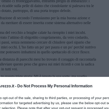
l’omino ci fronteggiavamo, entrambi pregni di imbarazzo: i
o ricadde sulla pelle di daino che ciondolante si palesava tra le
 dotato, purtroppo, di una porta troppo debole.
 frazione di secondo l’entusiasmo per la mia buona azione e
da meritare di essere inserita come sistema alternativo nelle
oma del vecchio a braghe calate ha riempito i miei incubi.
erato l’attimo di sbigottito congelamento, da vero codardo,
di passi, senza nemmeno cercare di chiudere quel sipario che
 miei occhi. L’ho fatto un po' per paura e un po' perchè nutrivo
 me potessero imbattersi in quello spettacolo di cicce flosce.
 distanza di parecchi mesi ho trovato il coraggio di raccontarla
lleviare questo peso che grava sui miei ricordi e con la sadica
in tutti voi.
in questa triste storia. Mi è ignota la sua sorte, ma voglio
rughiera irlandese.
ezzo.it -
Do Not Process My Personal Information
to opt-out of the sale, sharing to third parties, or processing of your per
formation for targeted advertising by us, please use the below opt-out s
r selection. Please note that after your opt-out request is processed y