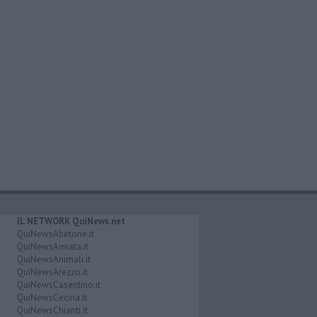
IL NETWORK QuiNews.net
QuiNewsAbetone.it
QuiNewsAmiata.it
QuiNewsAnimali.it
QuiNewsArezzo.it
QuiNewsCasentino.it
QuiNewsCecina.it
QuiNewsChianti.it