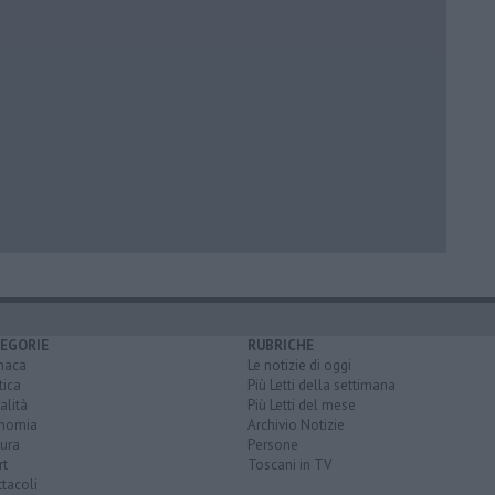
EGORIE
RUBRICHE
naca
Le notizie di oggi
tica
Più Letti della settimana
alità
Più Letti del mese
nomia
Archivio Notizie
ura
Persone
rt
Toscani in TV
tacoli