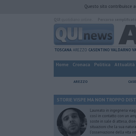
Questo sito contribuisce 
QUI
quotidiano online.
Percorso semplificat
TOSCANA
AREZZO
CASENTINO
VALDARNO
V
Home
Cronaca
Politica
Attualità
AREZZO
CAS
STORIE VISPE MA NON TROPPO DISTRA
Laureato in ingegneria viag
così in contatto con un ampi
soste in sale di attesa, dis
situazioni che la sua natura
l’osservazione della vita i