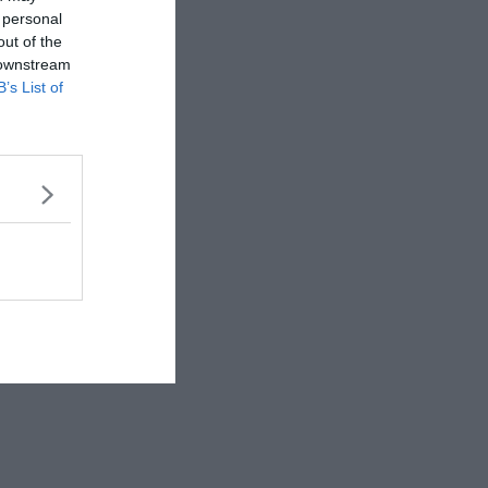
 personal
out of the
 downstream
B’s List of