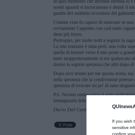
In quel momento che divenne eternità io e 
nostri sguardi si incrociarono e ahimè il mi
gambe del suddetto avventore del gabinetto
Cotanta vista fu capace di smorzare in una
ovviamente l’appetito con così tanto vigore 
diete più ferree.
Purtroppo, per molte notti a seguire la sag
La mia reazione è stata però, una volta sup
quella di tornare verso il mio posto a gran
tanto inopportunamente si era spalancato ai
dentro la segreta speranza che altri dopo di
Dopo aver tenuto per me questa storia, ma a
nella speranza che la condivisione potesse a
speranza di evocare un po' di sano disgusto 
P.S. Nessun omino vizzo è stato maltrattato 
immaginarlo felice che correre nudo nella b
QUInewsAr
Dario Dal Canto
If you wish 
sensitive in
confirm you