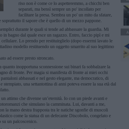
riso non è come ce lo aspetteremmo, a chicchi ben
separati, ma bensì sempre un po' incollato per
facilitare la presa. Sembra un po' un mito da sfatare,
e soprattutto il sapore che è quello di un mezzo pappone.
semplici durante le quali si tende ad abbassare la guardia. Mi
A
do in bagno dal quale esce un ragazzo. Entro, faccio pipì e mi
cellulare. Lo prendo per restituirglielo (dopo essermi lavato le
ittadino modello restituendo un oggetto smarrito al suo legittimo
ato ad essere presto stroncato.
 quanto inopportuna sconnessione sui binari fa sobbalzare la
gno di fronte. Per magia si manifesta di fronte ai miei occhi
i pantaloni abbassati e nel gesto elegante, ma democratico, di
e stempiato, una settantottina di anni poteva essere la sua età dal
fatto.
 un attimo che divenne un’eternità. Io con un piede avanti e
i fotoromanzi che simulano la camminata. Lui, davanti a me,
n la mano destra frapposta tra le natiche sgonfie di muscoli
 plastico come la statua di un defecante Discobolo, congelato e
 su un palcoscenico.