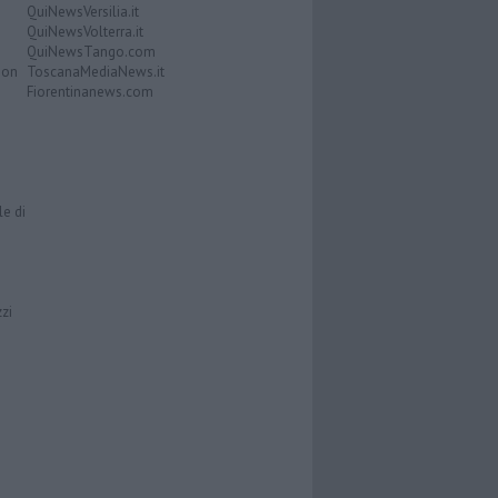
QuiNewsVersilia.it
QuiNewsVolterra.it
QuiNewsTango.com
Don
ToscanaMediaNews.it
Fiorentinanews.com
le di
zzi