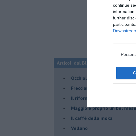
continue se
information 
further disc
participants
Downstream 
Persona
Articoli dal Blog “STORIE VISPE M
Occhiolino
Frecciarossa Nudità
Il rifornimento dell'ammiragl
​Maggio è proprio un bel mes
Il caffè della moka
​Vellano