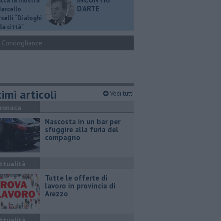
ucca la mostra
D'ARTE
Marcello
selli “Dialoghi
la città"
Condoglianze
imi articoli
Vedi tutti
ronaca
Nascosta in un bar per
sfuggire alla furia del
compagno
ttualità
​Tutte le offerte di
lavoro in provincia di
Arezzo
ttualità