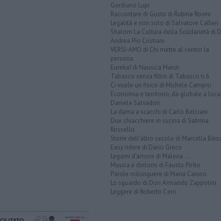
Gordiano Lupi
Raccontare di Gusto di Rubina Rovini
Legalità e non solo di Salvatore Calleri
Shalom La Cultura della Solidarietà di 
Andrea Pio Cristiani
VERSI-AMO di Chi mette al centro la
persona
Eureka! di Nausica Manzi
Tabasco senza filtro di Tabasco n.6
Ci vuole un fisico di Michele Campisi
Economia e territorio, da globale a loca
Daniele Salvadori
La dama a scacchi di Carlo Belciani
Due chiacchiere in cucina di Sabrina
Rossello
Storie dell'altro secolo di Marcella Bito
Easy ridere di Dario Greco
Legami d'amore di Malena ...
Musica e dintorni di Fausto Pirìto
Parole milonguere di Maria Caruso
Lo sguardo di Don Armando Zappolini
Leggere di Roberto Cerri