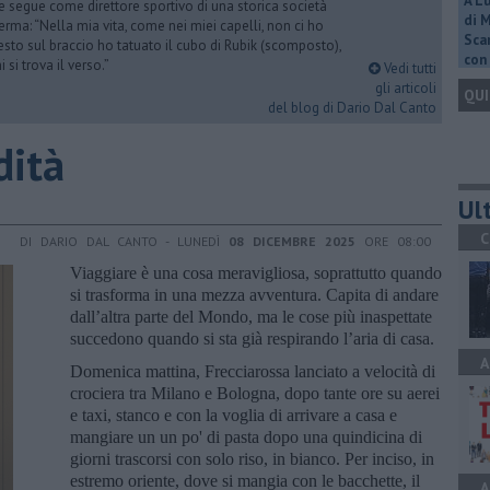
A L
he segue come direttore sportivo di una storica società
di 
erma: “Nella mia vita, come nei miei capelli, non ci ho
Scar
esto sul braccio ho tatuato il cubo di Rubik (scomposto),
con 
si trova il verso.”
Vedi tutti
gli articoli
QUI
del blog di Dario Dal Canto
dità
Ult
C
DI DARIO DAL CANTO - LUNEDÌ
08 DICEMBRE 2025
ORE 08:00
Viaggiare è una cosa meravigliosa, soprattutto quando
si trasforma in una mezza avventura. Capita di andare
dall’altra parte del Mondo, ma le cose più inaspettate
succedono quando si sta già respirando l’aria di casa.
A
Domenica mattina, Frecciarossa lanciato a velocità di
crociera tra Milano e Bologna, dopo tante ore su aerei
e taxi, stanco e con la voglia di arrivare a casa e
mangiare un un po' di pasta dopo una quindicina di
giorni trascorsi con solo riso, in bianco. Per inciso, in
estremo oriente, dove si mangia con le bacchette, il
A