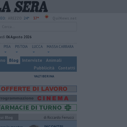
24°
37°
EO:
AREZZO
QuiNews.net
vedì
06 Agosto 2026
PISA
PISTOIA
LUCCA
MASSA CARRARA
ino
Blog
Interviste
Animali
Pubblicità
Contatti
VALTIBERINA
ui Blog
di Riccardo Ferrucci
INCONTRI