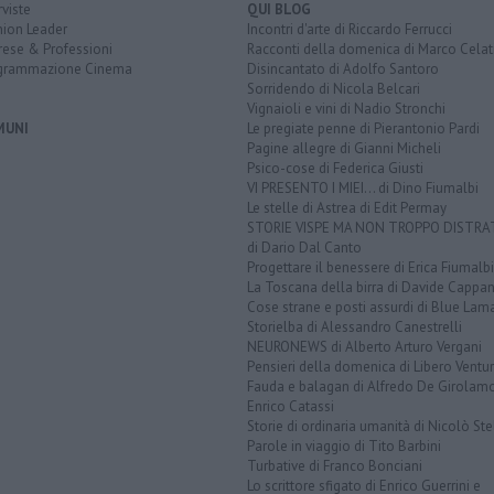
rviste
QUI BLOG
nion Leader
Incontri d'arte di Riccardo Ferrucci
rese & Professioni
Racconti della domenica di Marco Celat
grammazione Cinema
Disincantato di Adolfo Santoro
Sorridendo di Nicola Belcari
Vignaioli e vini di Nadio Stronchi
MUNI
Le pregiate penne di Pierantonio Pardi
Pagine allegre di Gianni Micheli
Psico-cose di Federica Giusti
VI PRESENTO I MIEI... di Dino Fiumalbi
Le stelle di Astrea di Edit Permay
STORIE VISPE MA NON TROPPO DISTR
di Dario Dal Canto
Progettare il benessere di Erica Fiumalbi
La Toscana della birra di Davide Cappan
Cose strane e posti assurdi di Blue Lam
Storielba di Alessandro Canestrelli
NEURONEWS di Alberto Arturo Vergani
Pensieri della domenica di Libero Ventur
Fauda e balagan di Alfredo De Girolam
Enrico Catassi
Storie di ordinaria umanità di Nicolò Ste
Parole in viaggio di Tito Barbini
Turbative di Franco Bonciani
Lo scrittore sfigato di Enrico Guerrini e