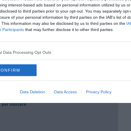
eing interest-based ads based on personal information utilized by us or
disclosed to third parties prior to your opt-out. You may separately opt-
losure of your personal information by third parties on the IAB’s list of
. This information may also be disclosed by us to third parties on the
IA
Participants
that may further disclose it to other third parties.
l Data Processing Opt Outs
A NON TROPPO DISTRATTE” di Dario Dal Canto
CONFIRM
Data Deletion
Data Access
Privacy Policy
ia
e per nascere