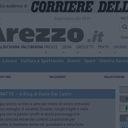
alla audience di
o
Aggiornato alle 18:50
MET
Gio
ALDICHIANA
VALTIBERINA
FIRENZE
SIENA
GROSSETO
PRATO
LIVORNO
Lavoro
Cultura e Spettacolo
Eventi
Sport
Giostra Sarac
ENTINO
VALDARNO
VALDICHIANA
TTE — il Blog di Dario Dal Canto
gia spesso su treni e aerei per motivi di lavoro, entrando
o ventaglio di umanità. Durante i lunghi tragitti e nelle
egna con le parole i profili di alcuni personaggi e le
Q
le curiosità estrae dai contesti. La passione per
ntorno, si mantiene anche nel quotidiano e nella forte