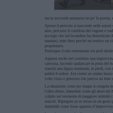
ma la necessità ammazza un po' la poesia, 
Spesso il pericolo si nasconde nelle azioni 
alzo, percorro il corridoio del vagone e va
accorgo che sul lavandino ha dimenticato il 
manine), tutto fiero perché mi sentivo un c
proprietario.
Purtroppo il mio entusiasmo era però destin
Appena uscito nel corridoio una improvvisa
carrozza, facendo spalancare la porta del ba
stanchi una figura seminuda, in piedi, con 
pulirsi il sedere. Era costui un omino basso 
volto vizzo e grinzoso che pareva un letto s
La situazione come per magia si congela in
l’altro dietro, immobile come gli attori de
colpito nel momento di maggiore intimità co
stanchi. Ripiegato su se stesso in un gesto
immobile come fosse apparso d’improvviso