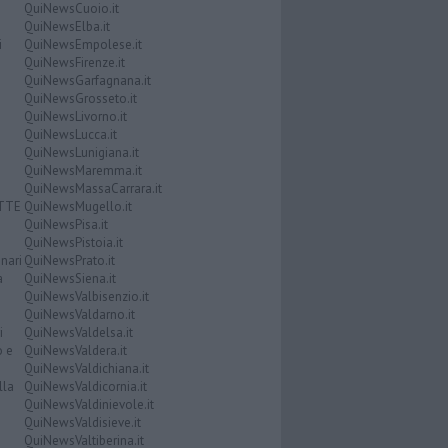
QuiNewsCuoio.it
QuiNewsElba.it
i
QuiNewsEmpolese.it
QuiNewsFirenze.it
QuiNewsGarfagnana.it
QuiNewsGrosseto.it
QuiNewsLivorno.it
QuiNewsLucca.it
QuiNewsLunigiana.it
QuiNewsMaremma.it
QuiNewsMassaCarrara.it
ATTE
QuiNewsMugello.it
QuiNewsPisa.it
QuiNewsPistoia.it
nari
QuiNewsPrato.it
a
QuiNewsSiena.it
QuiNewsValbisenzio.it
QuiNewsValdarno.it
i
QuiNewsValdelsa.it
o e
QuiNewsValdera.it
QuiNewsValdichiana.it
lla
QuiNewsValdicornia.it
QuiNewsValdinievole.it
QuiNewsValdisieve.it
QuiNewsValtiberina.it