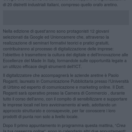
di 20 distretti industriali italiani, compreso quello orafo aretino.
Nella edizione di quest'anno sono protagonisti 12 giovani
selezionati da Google ed Unioncamere che, attraverso la
realizzazione di seminari formativi teorici e pratici gratuiti,
contribuiranno al processo di digitalizzazione delle imprese:
l'obiettivo è trasmettere la cultura del digitale e dell'innovazione alle
Eccellenze del Made In Italy, formandole sulle opportunità legate a
un utilizzo efficace degli strumenti dell'ICT.
Il digitalizzatore che accompagnerà le aziende aretine è Paolo
Roganti, laureato in Comunicazione Pubblicitaria presso l'Università
di Urbino ed esperto di comunicazione e marketing online. Il Dott.
Roganti sarà operativo presso la Camera di Commercio , durante
tutto il corso dell'anno, con il compito di sensibilizzare e supportare
le imprese locali nel loro avvicinamento al web, adottando un
approccio strutturato e consapevole, per far conoscere i loro
prodotti di punta non solo a livello locale.
Dopo Il primo appuntamento in programma questa mattina, “
Crea
la tua presenza online
”, sono in calendario altri due appuntamenti: