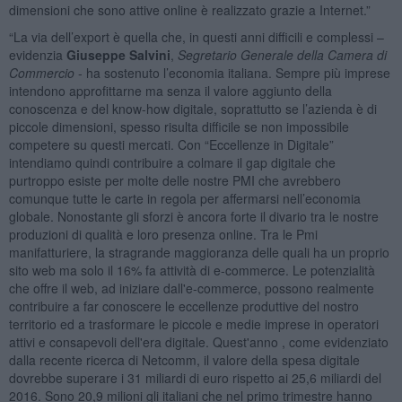
dimensioni che sono attive online è realizzato grazie a Internet.”
“La via dell’export è quella che, in questi anni difficili e complessi –
evidenzia
Giuseppe Salvini
,
Segretario Generale della Camera di
Commercio
- ha sostenuto l’economia italiana. Sempre più imprese
intendono approfittarne ma senza il valore aggiunto della
conoscenza e del know-how digitale, soprattutto se l’azienda è di
piccole dimensioni, spesso risulta difficile se non impossibile
competere su questi mercati. Con “Eccellenze in Digitale”
intendiamo quindi contribuire a colmare il gap digitale che
purtroppo esiste per molte delle nostre PMI che avrebbero
comunque tutte le carte in regola per affermarsi nell’economia
globale. Nonostante gli sforzi è ancora forte il divario tra le nostre
produzioni di qualità e loro presenza online. Tra le Pmi
manifatturiere, la stragrande maggioranza delle quali ha un proprio
sito web ma solo il 16% fa attività di e-commerce. Le potenzialità
che offre il web, ad iniziare dall'e-commerce, possono realmente
contribuire a far conoscere le eccellenze produttive del nostro
territorio ed a trasformare le piccole e medie imprese in operatori
attivi e consapevoli dell'era digitale. Quest'anno , come evidenziato
dalla recente ricerca di Netcomm, il valore della spesa digitale
dovrebbe superare i 31 miliardi di euro rispetto ai 25,6 miliardi del
2016. Sono 20,9 milioni gli italiani che nel primo trimestre hanno