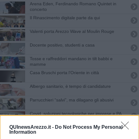
Arena Eden, Ferdinando Romano Quintet in
concerto
Il Rinascimento digitale parte da qui
Valenti porta Arezzo Wave al Moulin Rouge
Docente positivo, studenti a casa
Tosse e raffreddori mandano in tilt babbi e
mamme
​Casa Bruschi porta l’Oriente in città
Albergo sanitario, è tempo di candidature
​Parrucchieri “salvi”, ma dilagano gli abusivi
Covid, soluzioni tecnologiche per imprese e PA
QUInewsArezzo.it -
Do Not Process My Personal
Provider
Information