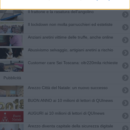
​Il frattone e la rasatura dell’angolino
Il lockdown non molla parrucchieri ed estetiste
Anziani aretini vittime delle truffe, anche online
Abusivismo selvaggio, artigiani aretini a rischio
​Customer care Sei Toscana: oltr220mila richieste
Pubblicità
Arezzo Città del Natale: un nuovo successo
BUON ANNO ai 10 milioni di lettori di QUInews
AUGURI ai 10 milioni di lettori di QUInews
Arezzo diventa capitale della sicurezza digitale