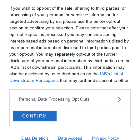
Compleanni e Covid, porzioni di torta a domicilio
If you wish to opt-out of the sale, sharing to third parties, or
processing of your personal or sensitive information for
Basta un click per richiedere una preghiera
targeted advertising by us, please use the below opt-out
section to confirm your selection. Please note that after your
Alla scoperta dei trionfi dei condottieri romani
opt-out request is processed you may continue seeing
interest-based ads based on personal information utilized by
Omar e Martina sono entrati ne "La Caserma"
us or personal information disclosed to third parties prior to
your opt-out. You may separately opt-out of the further
Donati computer e tablet alla Fraternità Bindi
disclosure of your personal information by third parties on the
IAB’s list of downstream participants. This information may
​Felicità Interna Lorda: un’idea per muoversi
also be disclosed by us to third parties on the
IAB’s List of
Downstream Participants
that may further disclose it to other
Comune digitale, stanziati oltre 100mila euro
third parties.
QUInews è il quotidiano online piú letto della
Personal Data Processing Opt Outs
Toscana
Seco, a luglio nuovi ordini per oltre 20 milioni
CONFIRM
Caso Martina, Vanneschi mette online gli atti
Data Deletion
Data Access
Privacy Policy
Truffe online, beccato un funzionario di banca