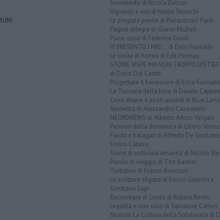
Sorridendo di Nicola Belcari
Vignaioli e vini di Nadio Stronchi
MUNI
Le pregiate penne di Pierantonio Pardi
Pagine allegre di Gianni Micheli
Psico-cose di Federica Giusti
VI PRESENTO I MIEI... di Dino Fiumalbi
Le stelle di Astrea di Edit Permay
STORIE VISPE MA NON TROPPO DISTR
di Dario Dal Canto
Progettare il benessere di Erica Fiumalbi
La Toscana della birra di Davide Cappan
Cose strane e posti assurdi di Blue Lam
Storielba di Alessandro Canestrelli
NEURONEWS di Alberto Arturo Vergani
Pensieri della domenica di Libero Ventur
Fauda e balagan di Alfredo De Girolam
Enrico Catassi
Storie di ordinaria umanità di Nicolò Ste
Parole in viaggio di Tito Barbini
Turbative di Franco Bonciani
Lo scrittore sfigato di Enrico Guerrini e
Gordiano Lupi
Raccontare di Gusto di Rubina Rovini
Legalità e non solo di Salvatore Calleri
Shalom La Cultura della Solidarietà di 