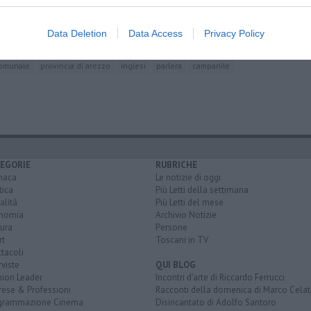
iuta
au dei Negrita
Data Deletion
Data Access
Privacy Policy
comunale
provincia di arezzo
inglesi
parlera
campanile
EGORIE
RUBRICHE
naca
Le notizie di oggi
tica
Più Letti della settimana
alità
Più Letti del mese
nomia
Archivio Notizie
ura
Persone
rt
Toscani in TV
tacoli
rviste
QUI BLOG
nion Leader
Incontri d'arte di Riccardo Ferrucci
rese & Professioni
Racconti della domenica di Marco Celat
grammazione Cinema
Disincantato di Adolfo Santoro