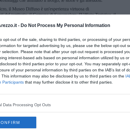
sonaggi che animano il Borgo, le storie e gli aneddoti.
ro, il Museo Diffuso è un'esperienza virtuosa di
ti del territorio, il Comune di Sansepolcro, l'Ufficio Turistico, il
oi di CasermArcheologica che curiamo parte della progettazione
ezzo.it -
Do Not Process My Personal Information
istenza, il Campanile del Duomo, il Museo del Merletto, il Museo
l’Archivio Diocesano); insieme - ognuno secondo le proprie
 rendere accessibile il patrimonio materiale e immateriale della
to opt-out of the sale, sharing to third parties, or processing of your per
i, a partire dai più giovani, alla scoperta di ciò che ci si aspetta -
formation for targeted advertising by us, please use the below opt-out s
che non ci si aspetta, luoghi inusuali gestiti da persone che da
r selection. Please note that after your opt-out request is processed y
guire tradizioni preziose, aprire spazi inediti per l’arte”.
eing interest-based ads based on personal information utilized by us or
disclosed to third parties prior to your opt-out. You may separately opt-
losure of your personal information by third parties on the IAB’s list of
. This information may also be disclosed by us to third parties on the
IA
Participants
that may further disclose it to other third parties.
oscana iscriviti alla
Newsletter QUInews - ToscanaMedia.
amente nella tua casella di posta.
l Data Processing Opt Outs
CONFIRM