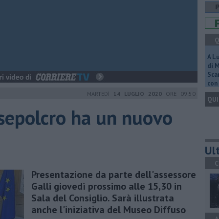
Q
A L
di 
Scar
con 
MARTEDÌ
14 LUGLIO 2020
ORE 09:50
QUI
nsepolcro ha un nuovo
Ult
C
Presentazione da parte dell'assessore
Galli giovedì prossimo alle 15,30 in
Sala del Consiglio. Sarà illustrata
anche l'iniziativa del Museo Diffuso