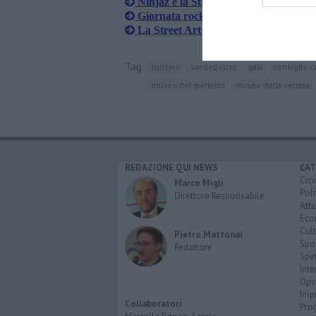
Ninjaz e la Street Art, missione comp
Giornata rock al Museo Civico con P
La Street Art decora la città di Piero
Tag
turismo
sansepolcro
galli
consiglio 
museo del merletto
museo della vetrata
REDAZIONE QUI NEWS
CAT
Cro
Marco Migli
Poli
Direttore Responsabile
Attu
Eco
Cult
Pietro Mattonai
Spo
Redattore
Spet
Inte
Opi
Imp
Collaboratori
Pro