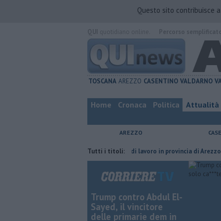
Questo sito contribuisce 
QUI
quotidiano online.
Percorso semplificat
TOSCANA
AREZZO
CASENTINO
VALDARNO
V
Home
Cronaca
Politica
Attualità
AREZZO
CAS
a del compagno
​Tutte le offerte di lavoro in provincia di Arezzo
Tutti i titoli:
​Be
Trump contro Abdul El-
Sayed, il vincitore
delle primarie dem in