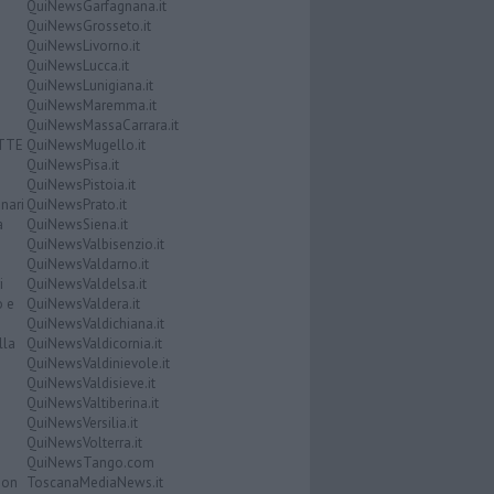
QuiNewsGarfagnana.it
QuiNewsGrosseto.it
QuiNewsLivorno.it
QuiNewsLucca.it
QuiNewsLunigiana.it
QuiNewsMaremma.it
QuiNewsMassaCarrara.it
ATTE
QuiNewsMugello.it
QuiNewsPisa.it
QuiNewsPistoia.it
nari
QuiNewsPrato.it
a
QuiNewsSiena.it
QuiNewsValbisenzio.it
QuiNewsValdarno.it
i
QuiNewsValdelsa.it
o e
QuiNewsValdera.it
QuiNewsValdichiana.it
lla
QuiNewsValdicornia.it
QuiNewsValdinievole.it
QuiNewsValdisieve.it
QuiNewsValtiberina.it
QuiNewsVersilia.it
QuiNewsVolterra.it
QuiNewsTango.com
Don
ToscanaMediaNews.it