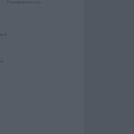
Fiorentinanews.com
le di
zzi