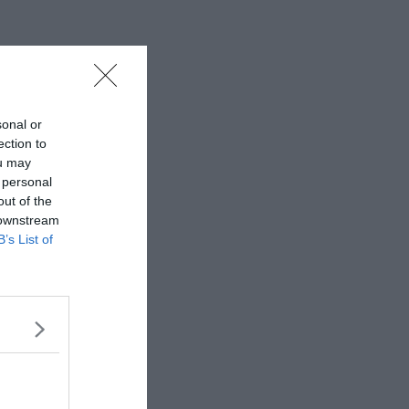
sonal or
ection to
ou may
 personal
out of the
 downstream
B’s List of