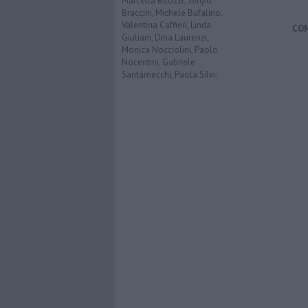
Marcella Bitozzi, Sergio
Braccini, Michele Bufalino,
Valentina Caffieri, Linda
CO
Giuliani, Dina Laurenzi,
Monica Nocciolini, Paolo
Nocentini, Gabriele
Santarnecchi, Paola Silvi.