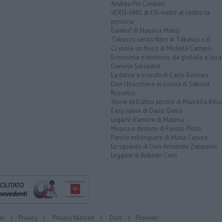
Andrea Pio Cristiani
VERSI-AMO di Chi mette al centro la
persona
Eureka! di Nausica Manzi
Tabasco senza filtro di Tabasco n.6
Ci vuole un fisico di Michele Campisi
Economia e territorio, da globale a loca
Daniele Salvadori
La dama a scacchi di Carlo Belciani
Due chiacchiere in cucina di Sabrina
Rossello
Storie dell'altro secolo di Marcella Bito
Easy ridere di Dario Greco
Legami d'amore di Malena ...
Musica e dintorni di Fausto Pirìto
Parole milonguere di Maria Caruso
Lo sguardo di Don Armando Zappolini
Leggere di Roberto Cerri
er
|
Privacy
|
Privacy Nielsen
|
Durc
|
Provider