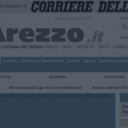
alla audience di
o
Aggiornato alle 18:50
MET
Gio
ALDICHIANA
VALTIBERINA
FIRENZE
SIENA
GROSSETO
PRATO
LIVORNO
Lavoro
Cultura e Spettacolo
Eventi
Sport
Giostra Sarac
ENTINO
VALDARNO
VALDICHIANA
nzina, gasolio, gpl, ecco dove risparmiare
Arezzo, capitale dell’oro: l’in
Pr
fo