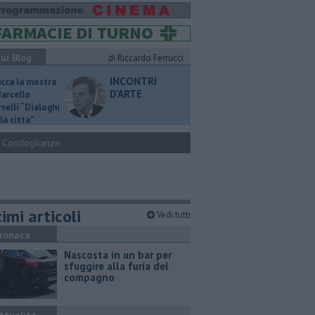
ui Blog
di Riccardo Ferrucci
INCONTRI
ucca la mostra
D'ARTE
Marcello
selli “Dialoghi
la città"
Condoglianze
imi articoli
Vedi tutti
ronaca
Nascosta in un bar per
sfuggire alla furia del
compagno