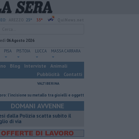
23°
35°
EO:
AREZZO
QuiNews.net
vedì
06 Agosto 2026
PISA
PISTOIA
LUCCA
MASSA CARRARA
ino
Blog
Interviste
Animali
Pubblicità
Contatti
VALTIBERINA
cisione su metallo tra gioielli e oggetti personalizzati
Nascosta in un ba
DOMANI AVVENNE
esi dalla Polizia scatta subito il
glio di via