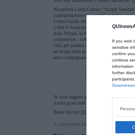
Non solo monumenti e musei, ma anche i per
Ne parlerà Laura Caruso: “Scopri Sansepolc
coprogettazione tra soggetti pubblici e priva
Centro Guide della Provincia di Arezzo, n
QUInewsAr
e altre 6 Associazioni (Archivio della Res
della Vetrata, la Società dei Balestrieri, 
competenze - collaboriamo per valorizzare e
If you wish 
città, per portare i turisti, e anche i cittadin
sensitive in
un borgo dalla grande storia - ma anche ciò 
confirm you
anni si impegnano a curare la memoria, prose
continue se
information 
further disc
participants
Downstream 
Se vuoi leggere le notizie principali della T
Arriva gratis tutti i giorni alle 20:00 dirett
Persona
Basta cliccare
QUI
Ti potrebbe interessare anche: