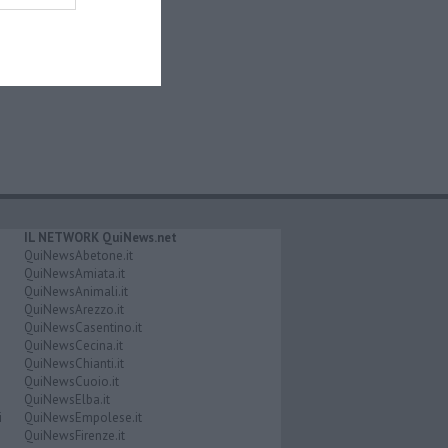
IL NETWORK QuiNews.net
QuiNewsAbetone.it
QuiNewsAmiata.it
QuiNewsAnimali.it
QuiNewsArezzo.it
QuiNewsCasentino.it
QuiNewsCecina.it
QuiNewsChianti.it
QuiNewsCuoio.it
QuiNewsElba.it
i
QuiNewsEmpolese.it
QuiNewsFirenze.it