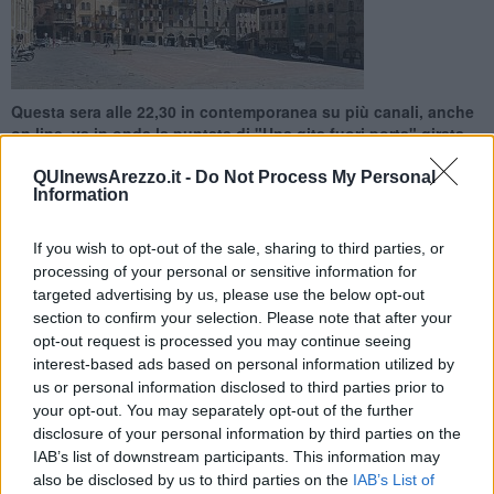
Questa sera alle 22,30 in contemporanea su più canali, anche
on line, va in onda la puntata di "Una gita fuori porta" girata
interamente in città
QUInewsArezzo.it -
Do Not Process My Personal
Information
If you wish to opt-out of the sale, sharing to third parties, or
processing of your personal or sensitive information for
AREZZO —
Occhi incollati allo schermo della tv questa sera.
Alle
targeted advertising by us, please use the below opt-out
22,30
, in contemporanea su Sky BFC Forbes, su Tvsat canale 61 e
section to confirm your selection. Please note that after your
sul canale 260 del nuovo digitale terrestre o
opt-out request is processed you may continue seeing
su
https://bfcvideo.com/
va in onda la puntata di
“Una gita fuori
interest-based ads based on personal information utilized by
porta”
girata interamente ad Arezzo lo scorso sabato 27
us or personal information disclosed to third parties prior to
novembre.
your opt-out. You may separately opt-out of the further
disclosure of your personal information by third parties on the
Le sue bellezze artistiche come architettoniche
tornano quindi
IAB’s list of downstream participants. This information may
protagoniste sul piccolo schermo, all'indomani dello speciale di Tg2
also be disclosed by us to third parties on the
IAB’s List of
Costume dedicato alla Città del Natale.