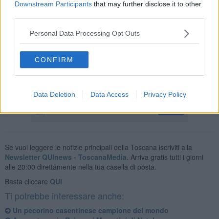
Downstream Participants
that may further disclose it to other
third parties.
Personal Data Processing Opt Outs
Per il capoluogo è decisamente un bel momento.
Sia in termini
turistici che promozionali. Il maxi evento dedicato alle festività sta
portando moltissimi visitatori ed è tanta la voglia di ripartire.
CONFIRM
Claudia Martini
© Riproduzione riservata
Data Deletion
Data Access
Privacy Policy
Se vuoi leggere le notizie principali della Toscana iscriviti alla
Newsletter QUInews - ToscanaMedia.
Arriva gratis tutti i giorni
alle 20:00 direttamente nella tua casella di posta.
Basta cliccare
QUI
Ti potrebbe interessare anche:
Un pecorino casentinese campione del mondo