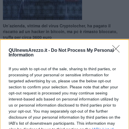
Un’azienda, vittima del virus Cryptolocher, ha pagato il
riscatto ad un hacker in bitcoin, ma pc è rimasto bloccato,
truffa per circa 3600 euro
QUInewsArezzo.it -
Do Not Process My Personal
Information
If you wish to opt-out of the sale, sharing to third parties, or
AREZZO —
L'azienda
avrebbe pagato il riscatto richiesto di 10
processing of your personal or sensitive information for
bitcoin
(moneta virtuale dal valore piuttosto fluttuante, al cambio
targeted advertising by us, please use the below opt-out
odierno sta sui 360 euro), cioè circa 3.600 euro, ma non ha
section to confirm your selection. Please note that after your
ricevuto in cambio la chiave per sbloccare il pc, ma questo è
opt-out request is processed you may continue seeing
rimasto bloccato.
interest-based ads based on personal information utilized by
"Cryptolocker è un ransomware (dall'inglese 'ransom' 'riscatto') che
us or personal information disclosed to third parties prior to
cripta i file di un computer. Il meccanismo si attiva alla ricezione di
your opt-out. You may separately opt-out of the further
una mail fraudolenta, apparentemente innocua -
spiega la polizia
disclosure of your personal information by third parties on the
postale
- Recentemente sono state bersagliate importanti aziende,
IAB’s list of downstream participants. This information may
studi di
avvocati e pure enti pubblici nella provincia
”.