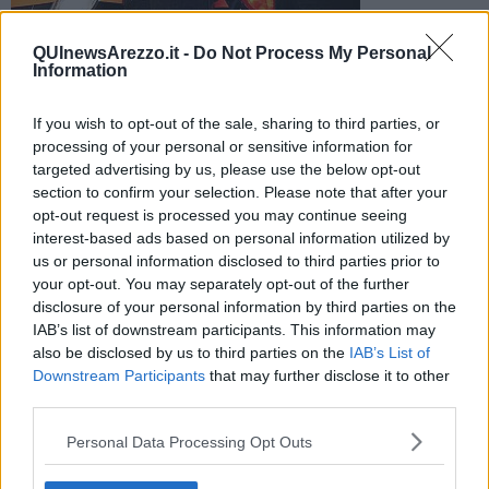
QUInewsArezzo.it -
Do Not Process My Personal
I malviventi hanno spaccato la vetrina di uno dei bar più
Information
frequentati del centro di Arezzo, penetrando all'interno per
prendere i soldi
If you wish to opt-out of the sale, sharing to third parties, or
processing of your personal or sensitive information for
targeted advertising by us, please use the below opt-out
section to confirm your selection. Please note that after your
opt-out request is processed you may continue seeing
interest-based ads based on personal information utilized by
AREZZO —
Ladri in azione in via Guido Monaco, al bar Le
us or personal information disclosed to third parties prior to
Golosità. Dopo avere spaccato la vetrata sono entrati all'interno per
your opt-out. You may separately opt-out of the further
impossessarsi dei soldi rinvenuti in cassa.
disclosure of your personal information by third parties on the
Poi sono fuggiti. Sul fatto indagano i Carabinieri, che stanno
IAB’s list of downstream participants. This information may
visionando anche le immagini delle telecamere di sorveglianza
also be disclosed by us to third parties on the
IAB’s List of
della zona.
Downstream Participants
that may further disclose it to other
third parties.
Personal Data Processing Opt Outs