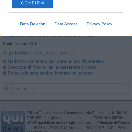
CONFIRM
Se vuoi leggere le notizie principali della Toscana iscriviti alla
Data Deletion
Data Access
Privacy Policy
Newsletter QUInews - ToscanaMedia.
Arriva gratis tutti i giorni
alle 20:00 direttamente nella tua casella di posta.
Basta cliccare
QUI
Ti potrebbe interessare anche:
I ladri non dormono mai, furto al bar Montefalco
Spaccata di Natale, ma la cassaforte è vuota
Droga, giovane aretino fermato nella notte
Editore Toscana Media Channel srl - Via Dei Martelli, 8 - 50129
FIRENZE - info@toscanamediachannel.it. TOSCANA MEDIA
NEWS quotidiano on line registrato presso il Tribunale di Firenze
al n. 5935 del 27.09.2013. Iscrizione ROC 22105 - C.F. e P.Iva