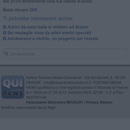
alle 20:00 direttamente nella tua casella di posta.
Basta cliccare
QUI
Ti potrebbe interessare anche:
Arbitri da tutta Italia si sfidano ad Arezzo
Sei medaglie vinte da atleti aretini speciali
Adolescenti a rischio, un progetto per l'estate
Editore Toscana Media Channel srl - Via Dei Martelli, 8 - 50129
FIRENZE - info@toscanamediachannel.it. TOSCANA MEDIA
NEWS quotidiano on line registrato presso il Tribunale di Firenze
al n. 5935 del 27.09.2013. Iscrizione ROC 22105 - C.F. e P.Iva
0620787048
Fatturazione Elettronica M5UXCR1 |
Privacy Nielsen
Direttore responsabile Marco Migli
Powered by
Aperion.it