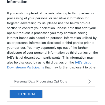
collaborazione con Anci. È il nuovo modello di fruizione dei parchi,
Information
luoghi dove svolgere attività sportiva gratuita durante il weekend.
If you wish to opt-out of the sale, sharing to third parties, or
processing of your personal or sensitive information for
targeted advertising by us, please use the below opt-out
Due i percorsi di intervento in cui “Sport nei Parchi” si articola,
linea
section to confirm your selection. Please note that after your
1 e linea 2:
“presentiamo le attività che fanno riferimento alla
opt-out request is processed you may continue seeing
seconda - prosegue Scapecchi - ma tengo a precisare che il
interest-based ads based on personal information utilized by
Comune di Arezzo è tra i pochi in Italia ad avere ottenuto risorse
us or personal information disclosed to third parties prior to
per entrambe, partecipando poi con fondi propri”.
your opt-out. You may separately opt-out of the further
disclosure of your personal information by third parties on the
Per l’ambito aretino sono quattro le associazioni e società sportive
IAB’s list of downstream participants. This information may
dilettantistiche selezionate da Sport e Salute S.p.a. che daranno
also be disclosed by us to third parties on the
IAB’s List of
vita a fine settimana all’insegna, per l’appunto, di… sport e salute.
Sono:
Ginnastica Petrarca Asd, con ginnastica artistica e
Downstream Participants
that may further disclose it to other
ritmica rivolte a bambini e ragazzi, posturale per over 65,
third parties.
fitness funzionale per adolescenti; Asd Falciai, con ginnastica
ritmica per ragazzi, ginnastica dolce e risveglio muscolare per
Personal Data Processing Opt Outs
tutti; Four Kicks Tdk Italy, con Taekwondo Itf, difesa
personale per adulti, ginnastica posturale per tutti; Grinta
CONFIRM
Ssd, con corpo libero, yoga rivolto ad adulti e adolescenti,
cardio combat, total body per adulti.