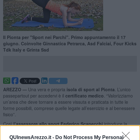
Il Pionta per "Sport nei Parchi". Primo appuntamento il 17
giugno. Coinvolte Ginnastica Petrarca, Asd Falciai, Four Kicks
Tdk Italy e Grinta Ssd
AREZZO —
Una vera e propria
isola di sport al Pionta
. L’unico
passepartout per accedervi è il
certificato medico
. “Valorizziamo
un’area che deve tornare a essere vissuta e praticata in tutte le
forme possibili, comprese quelle legate all’esercizio e al benessere
fisico”.
Così
l’assessore allo sport Federico Scapecchi
introduce la
variante locale del progetto
“Sport nei Parchi”,
ideato da Sport e
Salute S.p.a., la società pubblica per la promozione dello sport, in
QUInewsArezzo.it -
Do Not Process My Personal