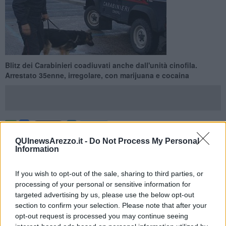
Blitz dei Carabinieri coadiuvati anche dall'unità cinofila.
Arrestato 35enne, irregolare, con marijuana e cocaina
AREZZO —
Non si ferma la lotta contro lo spaccio. Ieri pomeriggio i
QUInewsArezzo.it -
Do Not Process My Personal
Carabinieri del Nucleo Investigativo del Comando Provinciale, in
Information
collaborazione con le unità cinofile di Firenze e di una pattuglia
della locale Stazione Carabinieri, hanno effettuato in blitz in una
If you wish to opt-out of the sale, sharing to third parties, or
zona residenziale della città. Nel corso dell'intervento è stato
processing of your personal or sensitive information for
arrestato un cittadino dell’est Europa di 35 anni, disoccupato,
targeted advertising by us, please use the below opt-out
incensurato ed irregolare sul territorio nazionale.
section to confirm your selection. Please note that after your
L'uomo è stato sorpreso mentre cedeva, nei pressi della propria
opt-out request is processed you may continue seeing
abitazione, alcuni grammi di marijuana e una dose di cocaina a due