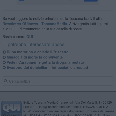
Se vuoi leggere le notizie principali della Toscana iscriviti alla
Newsletter QUInews - ToscanaMedia.
Arriva gratis tutti i giorni
alle 20:00 direttamente nella tua casella di posta.
Basta cliccare
QUI
Ti potrebbe interessare anche:
Ruba motorino e chiede il "riscatto"
Minaccia di morte la convivente
Vede i Carabinieri e getta la droga, arrestato
Evadono dai domiciliari, rintracciati e arrestati
Editore Toscana Media Channel srl - Via Dei Martelli, 8 - 50129
FIRENZE - info@toscanamediachannel.it. TOSCANA MEDIA
NEWS quotidiano on line registrato presso il Tribunale di Firenze
al n. 5935 del 27.09.2013. Iscrizione ROC 22105 - C.F. e P.Iva