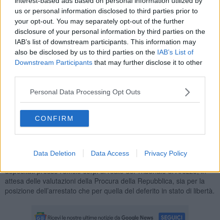
interest-based ads based on personal information utilized by
residenti della zona.
us or personal information disclosed to third parties prior to
your opt-out. You may separately opt-out of the further
disclosure of your personal information by third parties on the
IAB’s list of downstream participants. This information may
also be disclosed by us to third parties on the
IAB’s List of
I militari hanno proceduto anche alla perquisizione domiciliare del
fermato. Nella cucina hanno rinvenuto ulteriori 104 grammi di
Downstream Participants
that may further disclose it to other
marijuana contenuti all’interno di un barattolo in vetro, un involucro
third parties.
in plastica con 14 grammi della medesima sostanza ed un bilancino
di precisone.
Personal Data Processing Opt Outs
Perquisita anche l'auto dei due acquirenti, all'interno della quale i
Carabinieri hanno trovato un manganello telescopico metallico di
CONFIRM
55 centimetri ed un coltello a serramanico. I militari, quindi, hanno
denunciato a piede libero il proprietario della vettura per la
violazione della legge sulle armi.
Data Deletion
Data Access
Privacy Policy
Lo stupefacente, le armi e l’ulteriore materiale sequestrato saranno
depositati presso l’ufficio corpi di reato del Tribunale di Arezzo, in
attesa delle valutazioni della Procura della Repubblica, sia per la
posizione dell’arrestato che per quella del deferito in stato di libertà.