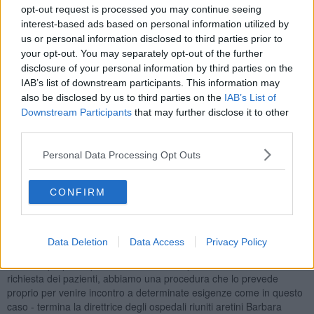
sua battaglia contro un grave attacco respiratorio acuto.
opt-out request is processed you may continue seeing
interest-based ads based on personal information utilized by
us or personal information disclosed to third parties prior to
your opt-out. You may separately opt-out of the further
"Abbiamo voluto curare oltre alle patologie, anche l'aspetto emotivo
disclosure of your personal information by third parties on the
della signora nel momento delicato del fine vita - commenta la
IAB’s list of downstream participants. This information may
caposala dottoressa Manuela Caneschi - lei stessa, infatti,
also be disclosed by us to third parties on the
IAB’s List of
consapevole delle sue condizioni ha chiesto di trascorrere del
Downstream Participants
that may further disclose it to other
tempo con il suo cane. Supportati dai familiari siamo riusciti a
third parties.
realizzare il suo desiderio, una storia che ci ha commosso e che ci
ricorda ancora una volta quanto la vicinanza degli animali domestici
Personal Data Processing Opt Outs
sia preziosa nella fase in cui si devono affrontare delle cure ma
anche nei trattamenti palliativi legati al fine vita".
CONFIRM
"Voglio ringraziare il dottor Scala e tutto il reparto- commenta il figlio
- per l'attenzione e la delicatezza con cui mia mamma è stata
accompagnata nei sui ultimi giorni di vita e per aver esaudito
questa sua piccola, ma importantissima richiesta".
Data Deletion
Data Access
Privacy Policy
"I cani di proprietà possono entrare in ospedale ad Arezzo su
richiesta dei pazienti, abbiamo una procedura che lo prevede
proprio per venire incontro a determinate esigenze come in questo
caso - termina la direttrice degli ospedali riuniti aretini Barbara