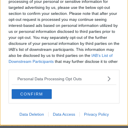
L’importanza che questi campi tornino nella disponibilità, fin da
processing of your personal or sensitive information for
subito, del Comune e che non siano ricompresi nel
patrimonio del
targeted advertising by us, please use the below opt-out
fallito
su cui i creditori potrebbero rivalersi, è presto detta -
section to confirm your selection. Please note that after your
continua l'assessore - sono un patrimonio pubblico e devono
opt-out request is processed you may continue seeing
essere indirizzati, in una logica di continuità di servizio, a un
interest-based ads based on personal information utilized by
servizio pubblico. E tale servizio, l’amministrazione lo individua
us or personal information disclosed to third parties prior to
proprio nel destinarli a realtà sportive aretine che lamentano la
your opt-out. You may separately opt-out of the further
carenza di spazi adeguati. In primis
l’Arezzo Calcio
che si trova,
disclosure of your personal information by third parties on the
come noto, in una situazione di emergenza che pensiamo di
IAB’s list of downstream participants. This information may
risolvere recuperando la disponibilità di questi impianti.
also be disclosed by us to third parties on the
IAB’s List of
Downstream Participants
that may further disclose it to other
third parties.
Stiamo anche elaborando un piano B grazie al quale
Personal Data Processing Opt Outs
l’amministrazione potrebbe individuare la disponibilità per l’Arezzo
Calcio di un bene, attualmente non concesso ad alcuno, per la
CONFIRM
durata della concessione dello stadio comunale finalizzato agli
allenamenti della prima squadra.
L’Arezzo Calcio
- dice Tanti -
merita attenzione e rispetto. L’investimento che può fare il Comune,
legittimamente, è quello di avere coraggio: noi sia per la
Data Deletion
Data Access
Privacy Policy
concessione dello stadio sia per lo scioglimento della concessione
con Union Team Chimera lo stiamo dimostrando.