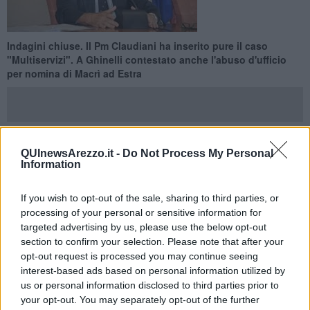
Indagini chiuse. Il Pm Claudiani ha inserito pure il caso
"Multiservizi". A Ghinelli contestato anche l'abuso d'ufficio
per nomina di Macrì ad Estra
QUInewsArezzo.it -
Do Not Process My Personal
AREZZO —
Il Pm Claudiani ha chiuso le indagini sul caso Coingas.
Information
Sono 13 le persone complessivamente indagate.
Ad Alessandro Ghinelli, sindaco di Arezzo, il pubblico ministero
If you wish to opt-out of the sale, sharing to third parties, or
contesta l'abuso di ufficio per aver nominato Francesco Macrì alla
processing of your personal or sensitive information for
presidenza di Estra e il mancato controllo sulle consulenze
targeted advertising by us, please use the below opt-out
Coingas.
section to confirm your selection. Please note that after your
opt-out request is processed you may continue seeing
interest-based ads based on personal information utilized by
us or personal information disclosed to third parties prior to
Favoreggiamento e abuso di ufficio per Alberto Merelli, assessore
your opt-out. You may separately opt-out of the further