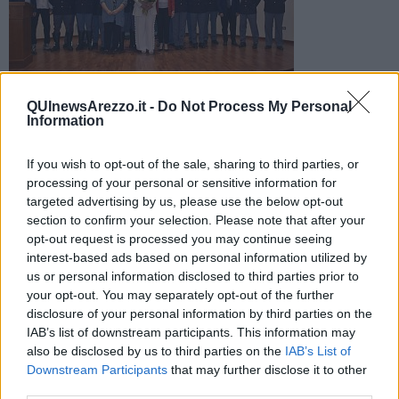
Il Prefetto De Luca e il Questore Di Lorenzo hanno
QUInewsArezzo.it -
Do Not Process My Personal
Information
consegnato le Ricompense al personale che si è
particolarmente distinto in operazioni di servizio
If you wish to opt-out of the sale, sharing to third parties, or
processing of your personal or sensitive information for
targeted advertising by us, please use the below opt-out
section to confirm your selection. Please note that after your
opt-out request is processed you may continue seeing
AREZZO —
Questa mattina, nel Salone delle Feste della Prefettura
interest-based ads based on personal information utilized by
di Arezzo, il Prefetto
Maddalena De Luca
e il Questore
Maria
us or personal information disclosed to third parties prior to
Luisa Di Lorenzo
, alla presenza dei Dirigenti degli Uffici della
your opt-out. You may separately opt-out of the further
Polizia di Stato dell’intera provincia, di rappresentanze di personale
disclosure of your personal information by third parties on the
e dell’Associazione Nazionale Polizia di Stato, hanno consegnato le
IAB’s list of downstream participants. This information may
Ricompense al personale che si è particolarmente distinto in
also be disclosed by us to third parties on the
IAB’s List of
operazioni di servizio.
Downstream Participants
that may further disclose it to other
I dipendenti della Polizia di Stato premiati appartengono all’Ufficio di
third parties.