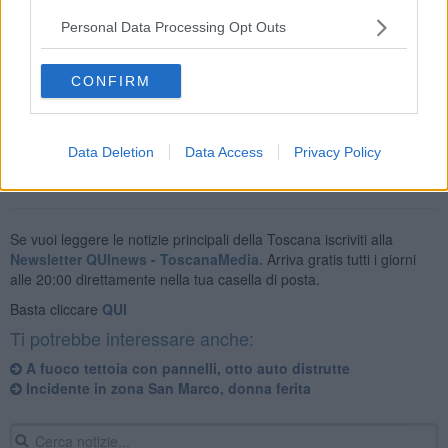
Gabinetto, all’Ufficio Prevenzione Generale e Soccorso Pubblico e
alla Squadra Mobile della Questura, nonché al Commissariato di
Personal Data Processing Opt Outs
P.S. di Sansepolcro e alla Sottosezione Polizia Stradale di Battifolle.
CONFIRM
Data Deletion
Data Access
Privacy Policy
Se vuoi leggere le notizie principali della Toscana iscriviti alla
Newsletter QUInews - ToscanaMedia.
Arriva gratis tutti i giorni
alle 20:00 direttamente nella tua casella di posta.
Basta cliccare
QUI
Ti potrebbe interessare anche:
A fuoco tettoia con pannelli, otto auto distrutte
Incidente in zona San Marco, donna ferita