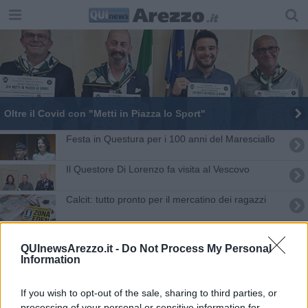
Oltre il Covid con "Metti in Piazza lo Sport"
Festa in Questura per i 100 anni del Maresciallo
Il Questore Di Lorenzo fa visita al Vescovo
Calcit: tutto pronto per il mercatino dei ragazzi
Felice Addonizio dona 1000 mascherine alla
Polizia
QUInewsArezzo.it -
Do Not Process My Personal
Information
La Polizia ha celebrato San Michele Arcangelo
Targa a Graziella, tra le prime donne poliziotto
If you wish to opt-out of the sale, sharing to third parties, or
processing of your personal or sensitive information for