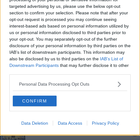
Torna "Metti in piazza lo sport", edizione 2023
targeted advertising by us, please use the below opt-out
section to confirm your selection. Please note that after your
opt-out request is processed you may continue seeing
​La Polizia di Stato ricorda Giovanni Palatucci
interest-based ads based on personal information utilized by
us or personal information disclosed to third parties prior to
Arezzo ospita il Meeting Nazionale del Moto
your opt-out. You may separately opt-out of the further
Guzzi
disclosure of your personal information by third parties on the
Una giornata dedicata alla sicurezza stradale
IAB’s list of downstream participants. This information may
also be disclosed by us to third parties on the
IAB’s List of
​Al CAS Tortaia “Lo Sportello vicino a te”
Downstream Participants
that may further disclose it to other
third parties.
"Un calcio all'epilessia", squadra del Comune in
campo
Personal Data Processing Opt Outs
La Polizia ha festeggiato il Santo Patrono
CONFIRM
Consegnate le ricompense ai poliziotti con merito
​“Vicino a Te” lo sportello di sostegno e ascolto
Data Deletion
Data Access
Privacy Policy
Il bilancio di fine anno della Giunta Ghinelli