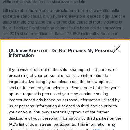
vittime della strada e della sicurezza stradale.
Gli incidenti stradali sono un problema ormai molto sentito nella
società e sono causa di un numero elevato di decessi ogni anno: è
stato stimato che siano tra le prime due cause di morti violente in
Italia. I dati dell’Istat parlano chiaro: “sulla base dei dati provvisori,
nel 2015 si sono verificati in Italia 173.892 incidenti stradali con
lesioni a persone, che hanno provocato 3.419 vittime, morti entro il
30esimo giorno e 246.050 feriti”. Se poi consideriamo un arco
temporale superiore ai 30 giorni, i decessi reali aumentano
QUInewsArezzo.it -
Do Not Process My Personal
Information
ulteriormente.
If you wish to opt-out of the sale, sharing to third parties, or
processing of your personal or sensitive information for
targeted advertising by us, please use the below opt-out
Infatti è in programma un convegno, organizzato dalla Polizia
section to confirm your selection. Please note that after your
Municipale, con il contributo del comandante Cino Augusto
Cecchini, dal Comune di Arezzo e con il supporto del consigliere
opt-out request is processed you may continue seeing
comunale Giovanni Romanini e dell’associazione Cerchio Blu, che
interest-based ads based on personal information utilized by
si terrà martedì 23 maggio nella sede di San Zeno di Aisa Impianti
us or personal information disclosed to third parties prior to
ed avrà come titolo: “La legge n°41 del 2016: emergenza legislativa
your opt-out. You may separately opt-out of the further
o legislazione d’emergenza?”. I lavori si apriranno alle 9.
disclosure of your personal information by third parties on the
IAB’s list of downstream participants. This information may
Tale tematica è di forte interesse anche per Aisa Impianti, che