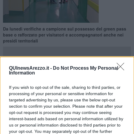
Da lunedì verifiche a campione sul possesso del green pass
base o rafforzato per visitatori e accompagnatori anche nei
presidi territoriali
QUInewsArezzo.it -
Do Not Process My Personal
Information
AREZZO - SIENA —
Novità per accedere ai nosocomi della Asl
Tse. Infatti, alla luce delle nuove disposizioni legislative, che non
If you wish to opt-out of the sale, sharing to third parties, or
prevedono più l’obbligo di verifica del
green pass
all’ingresso delle
processing of your personal or sensitive information for
strutture ospedaliere e territoriali, a partire dalla prossima
targeted advertising by us, please use the below opt-out
settimana sarà operativa una
nuova modalità di controllo
da
section to confirm your selection. Please note that after your
parte dell'azienda sanitaria per l’accesso da parte di visitatori,
opt-out request is processed you may continue seeing
accompagnatori o parenti di pazienti.
interest-based ads based on personal information utilized by
Nulla varia, invece, rispetto al mantenimento delle norme igienico
us or personal information disclosed to third parties prior to
sanitarie per il contenimento della trasmissione del virus: controllo
your opt-out. You may separately opt-out of the further