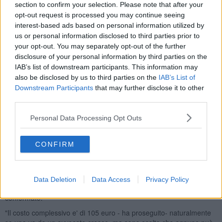
section to confirm your selection. Please note that after your
presenta istanza di risarcimento.
opt-out request is processed you may continue seeing
interest-based ads based on personal information utilized by
us or personal information disclosed to third parties prior to
your opt-out. You may separately opt-out of the further
Stiamo individuando un capofila in un'associazione dei
disclosure of your personal information by third parties on the
consumatori, ma i cittadini qualunque via abbiano adito, si siano
IAB’s list of downstream participants. This information may
rivolti alle agenzie dei consumatori o abbiano fatto ricorso alle vie
also be disclosed by us to third parties on the
IAB’s List of
legali, possono essere risarciti con questi 100 euro". Pertanto, e' il
Downstream Participants
that may further disclose it to other
concetto di fondo ribadito dall'assessore Barni, "questi 100 euro
third parties.
andranno tutti ai cittadini". Questa cifra viene basata sulla
previsione che, alla fine, a intentare una causa contro gli istituti
Personal Data Processing Opt Outs
travolti dal crack saranno
circa 2.000 toscani
.
D'altro canto, a precisa domanda la vice-presidente Barni ha
CONFIRM
confermato che i 100 euro sono stati calcolati sull'effettivo costo per
l'
espletamento della pratica
: "Abbiamo fatto una stima e rispetto
alla causa legale questi 100 euro sono una cifra piu' bassa, ma e'
un ristoro che dovrebbe coprire quelle che sono le uscite di questi
Data Deletion
Data Access
Privacy Policy
obbligazionisti, quindi si', abbiamo calcolato la spesa" ha
confermato.
"Il costo complessivo e' di 105 euro - ha proseguito- naturalmente