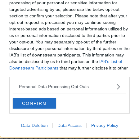
processing of your personal or sensitive information for
costituzione del nuovo consiglio direttivo”.
targeted advertising by us, please use the below opt-out
section to confirm your selection. Please note that after your
opt-out request is processed you may continue seeing
interest-based ads based on personal information utilized by
Antonio Boncompagni:
“l'assemblea ha approvato il bilancio con
us or personal information disclosed to third parties prior to
233 mila euro di utile, bilancio incentrato sulla stabilizzazione dei
your opt-out. You may separately opt-out of the further
ricavi e sul risparmio dei costi di produzione. Abbiamo proceduto a
disclosure of your personal information by third parties on the
realizzare tutti gli investimenti programmati. Per l’impianto è
IAB’s list of downstream participants. This information may
essenziale l’aumento della qualità della raccolta differenziata della
also be disclosed by us to third parties on the
IAB’s List of
frazione organica. Ci muoveremo in tale direzione anche con
Downstream Participants
that may further disclose it to other
controlli puntuali. L'impianto di San Zeno, quindi, è ancora più
third parties.
integrato e rivolto a politiche di recupero di materia e non di solo
smaltimento. Fino a qualche anno fa arrivavano 100mila tonnellate
Personal Data Processing Opt Outs
di indifferenziata, negli ultimi quattro anni questa è
diminuita a
75mila
”.
Ha poi aggiunto il sindaco Ghinelli: “non è più all’ordine del giorno il
CONFIRM
raddoppio dell'inceneritore: questo sia perché tale soluzione ha
incontrato l’opposizione del Comune di Arezzo sia in virtù della
nuova normativa regionale”.
Data Deletion
Data Access
Privacy Policy
Boncompagni, Cherici e Sandroni sono stati confermati nel cda
che, a sua volta, è stato completato con altri due amministratori: