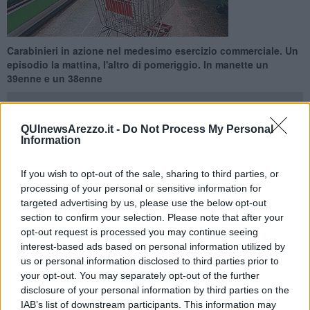
Carabinieri in azione nel medesimo esercizio commerciale. Un
episodio la mattina, l'altro di pomeriggio. In manette un
39enne e un 38enne
QUInewsArezzo.it -
Do Not Process My Personal
Information
AREZZO —
Si avvicina il Natale e i controlli dei Carabinieri sono
If you wish to opt-out of the sale, sharing to third parties, or
stati aumentati, anche di giorno. I militari della Sezione Radiomobile
processing of your personal or sensitive information for
della Compagnia di Arezzo ieri hanno
arrestato, per
furto
targeted advertising by us, please use the below opt-out
aggravato,
due giovani entrambi con precedenti specifici per
section to confirm your selection. Please note that after your
reati contro il patrimonio all’interno del medesimo esercizio
opt-out request is processed you may continue seeing
commerciale, ma in momenti diversi.
interest-based ads based on personal information utilized by
Di mattina hanno sorpreso
un cittadino rumeno di 38 anni
, in
us or personal information disclosed to third parties prior to
Italia senza fissa dimora, mentre in prossimità delle casse si è
your opt-out. You may separately opt-out of the further
allontanato, dopo aver
asportato tre bottiglie di superalcolici ed
disclosure of your personal information by third parties on the
un rasoio
, per un valore di 150 euro, che sono stati rinvenuti
IAB’s list of downstream participants. This information may