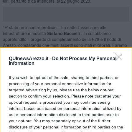
ieri, pertanto è da intendersi al 22 giugno 2023.
“E’ stato un incontro proficuo – ha detto l’assessore alle
infrastrutture e mobilità
Stefano Baccelli
- in cui abbiamo
approfondito il progetto di completamento della E78 e il nodo di
Arezzo, constatando che molti aspetti sono stati migliorati. Faremo
ulteriori approfondimenti nei prossimi incontri per migliorare ancora
il progetto che allo stato attuale è in fase di valutazione ambientale.
QUInewsArezzo.it -
Do Not Process My Personal
Mi fa piacere - ha concluso Baccelli - che si sia stabilita una linea
Information
collaborativa per arrivare quanto prima alla soluzione tecnica che
avvii l’iter approvativo”
If you wish to opt-out of the sale, sharing to third parties, or
“La scadenza fissata al 22 giugno è un importante risultato che ci
processing of your personal or sensitive information for
consente di partecipare alla conferenza dei servizi con proposte
targeted advertising by us, please use the below opt-out
studiate e valide, delle quali il Comune si farà portavoce
section to confirm your selection. Please note that after your
nell'interesse dei cittadini – ha commentato il sindaco
Alessandro
opt-out request is processed you may continue seeing
Ghinelli
– Siamo consapevoli che l'opera in questione sia
interest-based ads based on personal information utilized by
indispensabile non soltanto per il nostro territorio ma per l'intero
us or personal information disclosed to third parties prior to
collegamento infrastrutturale nazionale, e siamo altrettanto
your opt-out. You may separately opt-out of the further
soddisfatti che finalmente sia diventata concreta e prossima la sua
disclosure of your personal information by third parties on the
realizzazione. Ugualmente dobbiamo agire in difesa del nostro