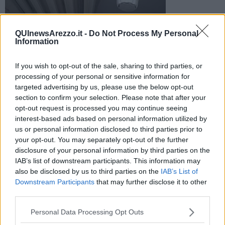
QUInewsArezzo.it -
Do Not Process My Personal
Information
Prorogata la possibilità di mantenere attivi i termosifoni fino a
If you wish to opt-out of the sale, sharing to third parties, or
domani, martedì 18 aprile
processing of your personal or sensitive information for
targeted advertising by us, please use the below opt-out
section to confirm your selection. Please note that after your
opt-out request is processed you may continue seeing
interest-based ads based on personal information utilized by
us or personal information disclosed to third parties prior to
AREZZO —
Ad Arezzo è prorogata fino a domani l'accensione dei
your opt-out. You may separately opt-out of the further
riscaldamenti in considerazione del perdurare delle temperature
disclosure of your personal information by third parties on the
sotto la media stagionale.
IAB’s list of downstream participants. This information may
Caldaie in funzione, quindi, fino a martedì 18 aprile compreso nel
also be disclosed by us to third parties on the
IAB’s List of
limite delle sei ore giornaliere.
Downstream Participants
that may further disclose it to other
third parties.
Personal Data Processing Opt Outs