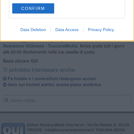
A stabilirlo una specifica ordinanza del Comune.
CONFIRM
Data Deletion
Data Access
Privacy Policy
Se vuoi leggere le notizie principali della Toscana iscriviti alla
Newsletter QUInews - ToscanaMedia.
Arriva gratis tutti i giorni
alle 20:00 direttamente nella tua casella di posta.
Basta cliccare
QUI
Ti potrebbe interessare anche:
Fa freddo e i termosifoni rimangono accesi
Gelo sui frutteti aretini, scatta piano antibrina
Editore Toscana Media Channel srl - Via Dei Martelli, 8 - 50129
FIRENZE - info@toscanamediachannel.it. TOSCANA MEDIA