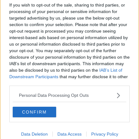
ricavi derivanti da altre attività, ovvero ambiti quali il
trasporto
If you wish to opt-out of the sale, sharing to third parties, or
merci,
le prove di locomotori e operazioni di manovra di altre
processing of your personal or sensitive information for
aziende ferroviarie che abbiamo autorizzato sulle linea ferroviaria
targeted advertising by us, please use the below opt-out
sociale, così da diversificare ed ampliare la nostra attività. In tal
section to confirm your selection. Please note that after your
senso abbiamo registrato entrate in crescita del 30% a conferma di
opt-out request is processed you may continue seeing
quanto possa essere questa una direzione strategica per
interest-based ads based on personal information utilized by
migliorare, sempre di più, la gestione aziendale”.
us or personal information disclosed to third parties prior to
your opt-out. You may separately opt-out of the further
disclosure of your personal information by third parties on the
IAB’s list of downstream participants. This information may
Gli obiettivi raggiunti nel corso del 2015 sono stati in linea con
also be disclosed by us to third parties on the
IAB’s List of
quanto previsto dal Piano industriale 2015/2017 che,
Downstream Participants
that may further disclose it to other
complessivamente, prevede investimenti per circa
32 milioni di
third parties.
euro
, di cui 9 milioni attraverso l’utilizzo di risorse proprie,
accantonate da utili pregressi non distribuiti. I principali investimenti
Personal Data Processing Opt Outs
in programma - continua Seri - saranno destinati all’acquisto di
nuovi treni modello Jazz, all’implementazione del nuovo sistema di
controllo e sicurezza a bordo dei convogli (ERTMS) nonché a
CONFIRM
favore dell’eliminazione di tutte le coperture in amianto ancora
presenti in alcuni casi.
Il bilancio consuntivo 2015 ha inoltre evidenziato come, nel corso
Data Deletion
Data Access
Privacy Policy
dell’ultimo anno, l’azienda abbia ottenuto due importanti