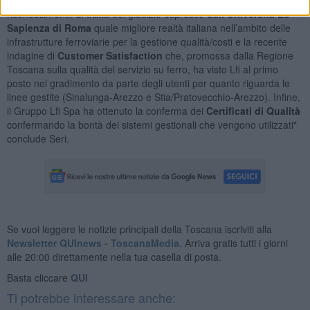
riconoscimenti. Si tratta del giudizio espresso
dall’Università La
Sapienza di Roma
quale migliore realtà italiana nell’ambito delle
infrastrutture ferroviarie per la gestione qualità/costi e la recente
indagine di
Customer Satisfaction
che, promossa dalla Regione
Toscana sulla qualità del servizio su ferro, ha visto Lfi al primo
posto nel gradimento da parte degli utenti per quanto riguarda le
linee gestite (Sinalunga-Arezzo e Stia/Pratovecchio-Arezzo). Infine,
il Gruppo Lfi Spa ha ottenuto la conferma dei
Certificati di Qualità
confermando la bontà dei sistemi gestionali che vengono utilizzati"
conclude Seri.
Se vuoi leggere le notizie principali della Toscana iscriviti alla
Newsletter QUInews - ToscanaMedia.
Arriva gratis tutti i giorni
alle 20:00 direttamente nella tua casella di posta.
Basta cliccare
QUI
Ti potrebbe interessare anche: