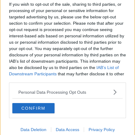
Marco Cherici
(del Rione Olmo Basso),
Cristian Salvi e
If you wish to opt-out of the sale, sharing to third parties, or
Alessandro Moretti
(La Ripa/San Zeno),
Francesco Bidini e
processing of your personal or sensitive information for
Luca Bichi
(Olmo Alto) e la coppia vincitrice
Alessandro Ugolini e
targeted advertising by us, please use the below opt-out
Alberto Liverani
(Sant’Anastasio/Madonna di Mezzastrada).
section to confirm your selection. Please note that after your
opt-out request is processed you may continue seeing
interest-based ads based on personal information utilized by
us or personal information disclosed to third parties prior to
A consegnare i riconoscimenti le quattro “capitane”
Arianna
your opt-out. You may separately opt-out of the further
Baldini (
Olmo Basso),
Sabrina Giommetti
(La Ripa – San Zeno),
disclosure of your personal information by third parties on the
Annalisa Magrini
(Olmo Alto) e
Sonia Olivieri
IAB’s list of downstream participants. This information may
(Sant’Anastasio/Madonna di Mezzastrada).
also be disclosed by us to third parties on the
IAB’s List of
Il presidente dell’A.S.D Giostra dei Rioni, Roberto Parnetti, nel suo
Downstream Participants
that may further disclose it to other
saluto iniziale oltre a ringraziare tutti i presenti e le autorità ha
third parties.
tracciato un quadro delle iniziative svolte nel 2016 che tra l’altro ha
visto, per la prima volta, la partecipazione con una rappresentanza
Personal Data Processing Opt Outs
in costume a due iniziative storiche a Calvi dell’Umbria (TR) e
Piancastagnaio (SI), la collaborazione intrapresa con la Scuola
CONFIRM
Primaria “Brunetto Bucciarelli Ducci”, nello specifico con il concorso
“Disegna la Giostra”
riservato ai bambini delle cinque classi.
Parnetti ha poi ricordato l’iniziativa intrapresa
dopo il sisma che
Data Deletion
Data Access
Privacy Policy
ha colpito il centro Italia
, con la raccolta di beni di prima