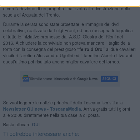
necessita consegnati poi ad Arquata del Tronto (AP) e Norcia (PG)
e con l’adozione di un progetto finalizzato alla ricostruzione della
scuola di Arquata del Tronto.
Durante la serata sono state proiettate le immagini del dvd
celebrativo, realizzato da Luigi Freni, ed una rassegna fotografica
di tutte le iniziative promosse dall’A.S.D. Giostra dei Rioni nel
2016. A chiudere la conviviale non poteva mancare il taglio della
torta con la consegna del prestigioso
“ferro d’Oro”
ai due cavalieri
vincitori l’aretino Alessandro Ugolini ed il faentino Alberto Liverani
quest’ultimo poi risultato anche miglior cavaliere del torneo.
Se vuoi leggere le notizie principali della Toscana iscriviti alla
Newsletter QUInews - ToscanaMedia.
Arriva gratis tutti i giorni
alle 20:00 direttamente nella tua casella di posta.
Basta cliccare
QUI
Ti potrebbe interessare anche: