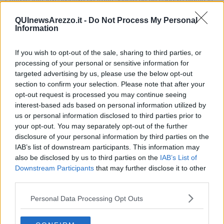
Questura ove si segnalava che, in una unità abitativa, dove poi è
risultato domiciliare l’indagato, si registrava sempre un grande via
QUInewsArezzo.it -
Do Not Process My Personal
vai di persone a tutte le ore del giorno e della notte.
Information
If you wish to opt-out of the sale, sharing to third parties, or
processing of your personal or sensitive information for
L’attività di appostamento posta in essere dagli investigatori della
targeted advertising by us, please use the below opt-out
Squadra Mobile ha permesso di appurare l’attività di spaccio; in
section to confirm your selection. Please note that after your
particolare venivano fermati, nelle settimane precedenti all’arresto,
opt-out request is processed you may continue seeing
alcuni acquirenti i quali venivano trovati all’uscita dallo stabile in
interest-based ads based on personal information utilized by
questione, in possesso di diverse dosi di varie sostanze
us or personal information disclosed to third parties prior to
stupefacenti e, una volta segnalati ai sensi dell’art. 75 DPR 309/90,
your opt-out. You may separately opt-out of the further
fornivano una sommaria descrizione dell’uomo dal quale si
disclosure of your personal information by third parties on the
approvvigionavano oltre ad ulteriori elementi che, all’esito di
IAB’s list of downstream participants. This information may
ulteriori approfondimenti e riscontri, portavano a ritenere fondati gli
also be disclosed by us to third parties on the
IAB’s List of
indizi di reità posti a carico del soggetto marocchino poi arrestato.
Downstream Participants
that may further disclose it to other
Gli agenti della Squadra Mobile nel corso dell’ultimo servizio di
third parties.
osservazione e dopo l’ennesima cessione, una volta intercettato
l’acquirente e ottenute da questi indicazioni sul conto del venditore,
Personal Data Processing Opt Outs
decidevamo di effettuare una perquisizione personale e domiciliare
secondo le garanzie di legge.