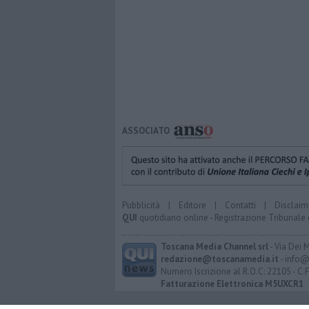
ASSOCIATO
Pubblicità
|
Editore
|
Contatti
|
Disclaim
QUI
quotidiano online - Registrazione Tribunale 
Toscana Media Channel srl
- Via Dei 
redazione@toscanamedia.it
- info@
Numero Iscrizione al R.O.C: 22105 - C.
Fatturazione Elettronica M5UXCR1