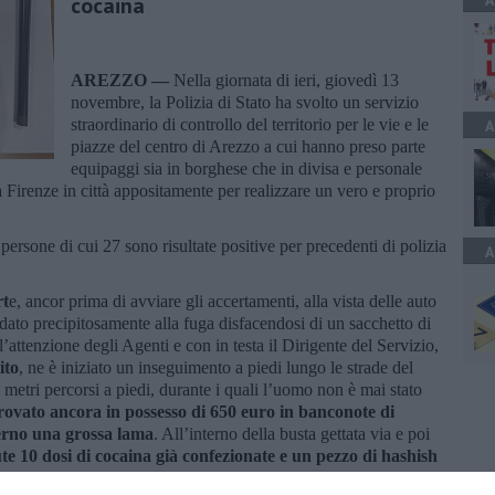
A
cocaina
AREZZO —
Nella giornata di ieri, giovedì 13
novembre, la Polizia di Stato ha svolto un servizio
straordinario di controllo del territorio per le vie e le
A
piazze del centro di Arezzo a cui hanno preso parte
equipaggi sia in borghese che in divisa e personale
Firenze in città appositamente per realizzare un vero e proprio
ersone di cui 27 sono risultate positive per precedenti di polizia
A
rt
e, ancor prima di avviare gli accertamenti, alla vista delle auto
 dato precipitosamente alla fuga disfacendosi di un sacchetto di
’attenzione degli Agenti e con in testa il Dirigente del Servizio,
ito
, ne è iniziato un inseguimento a piedi lungo le strade del
 metri percorsi a piedi, durante i quali l’uomo non è mai stato
rovato ancora in possesso di 650 euro in banconote di
nterno una grossa lama
. All’interno della busta gettata via e poi
te 10 dosi di cocaina già confezionate e un pezzo di hashish
zione domiciliare fatta a casa della persona fermata dava esito