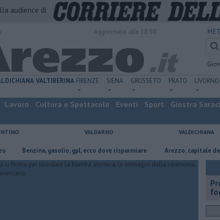
alla audience di
o
Aggiornato alle 18:50
MET
Gio
ALDICHIANA
VALTIBERINA
FIRENZE
SIENA
GROSSETO
PRATO
LIVORNO
Lavoro
Cultura e Spettacolo
Eventi
Sport
Giostra Sarac
ENTINO
VALDARNO
VALDICHIANA
​Benzina, gasolio, gpl, ecco dove risparmiare
Arezzo, capitale dell’oro: l
Pr
fo