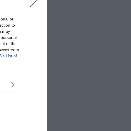
sonal or
ection to
ou may
 personal
out of the
 downstream
B’s List of