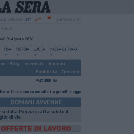
24°
37°
EO:
AREZZO
QuiNews.net
vedì
06 Agosto 2026
PISA
PISTOIA
LUCCA
MASSA CARRARA
ino
Blog
Interviste
Animali
Pubblicità
Contatti
VALTIBERINA
’incisione su metallo tra gioielli e oggetti personalizzati
Nascosta in un
DOMANI AVVENNE
esi dalla Polizia scatta subito il
glio di via