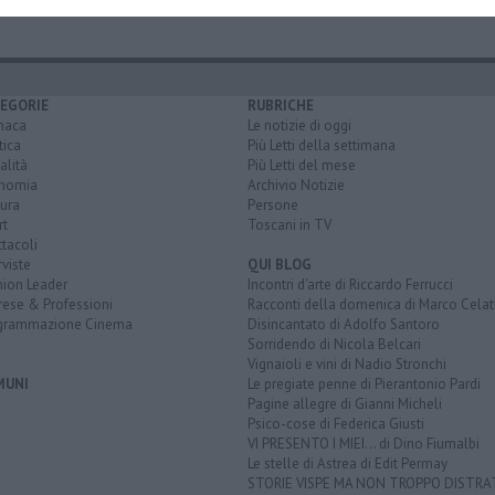
EGORIE
RUBRICHE
naca
Le notizie di oggi
tica
Più Letti della settimana
alità
Più Letti del mese
nomia
Archivio Notizie
ura
Persone
rt
Toscani in TV
tacoli
rviste
QUI BLOG
nion Leader
Incontri d'arte di Riccardo Ferrucci
rese & Professioni
Racconti della domenica di Marco Celat
grammazione Cinema
Disincantato di Adolfo Santoro
Sorridendo di Nicola Belcari
Vignaioli e vini di Nadio Stronchi
MUNI
Le pregiate penne di Pierantonio Pardi
Pagine allegre di Gianni Micheli
Psico-cose di Federica Giusti
VI PRESENTO I MIEI... di Dino Fiumalbi
Le stelle di Astrea di Edit Permay
STORIE VISPE MA NON TROPPO DISTR