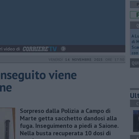
Q
A L
di 
Scar
con 
VENERDÌ
14 NOVEMBRE 2025
ORE 17:30
QUI
inseguito viene
one
Ult
C
Sorpreso dalla Polizia a Campo di
Marte getta sacchetto dandosi alla
fuga. Inseguimento a piedi a Saione.
Nella busta recuperata 10 dosi di