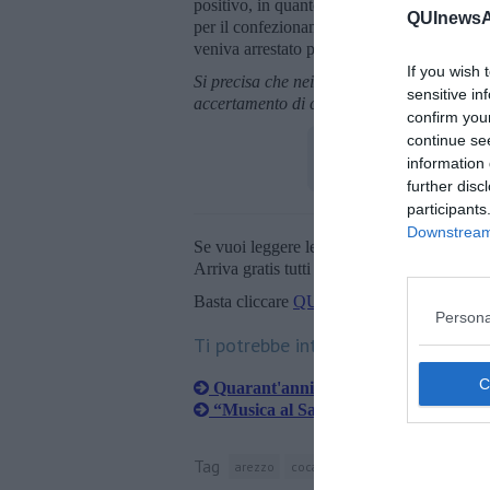
positivo, in quanto venivano scoperti ben oc
QUInewsAr
per il confezionamento delle singole dosi. All
veniva arrestato per spaccio di droga.
If you wish 
Si precisa che nei confronti dell’indagato s
sensitive in
accertamento di colpevolezza con sentenza 
confirm you
continue se
information 
further disc
participants
Downstream 
Se vuoi leggere le notizie principali della T
Arriva gratis tutti i giorni alle 20:00 dirett
Basta cliccare
QUI
Persona
Ti potrebbe interessare anche:
Quarant'anni di Agriturismo: al via 
​“Musica al San Donato” a sostegno de
Tag
arezzo
cocaina
polizia di stato
repar