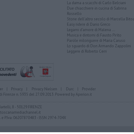
La dama a scacchi di Carlo Belciani
Due chiacchiere in cucina di Sabrina
Rossello
Storie dell'altro secolo di Marcella Bito
Easy ridere di Dario Greco
Legami d'amore di Malena ...
Musica e dintorni di Fausto Pirìto
Parole milonguere di Maria Caruso
Lo sguardo di Don Armando Zappolini
Leggere di Roberto Cerri
er
|
Privacy
|
Privacy Nielsen
|
Durc
|
Provider
di Firenze n. 5935 del 27.09.2013. Powered by
Aperion.it
Martelli, 8 - 50129 FIRENZE
toscanamediachannel.it
F. e P.Iva: 06207870483 - ISSN 2974-704X