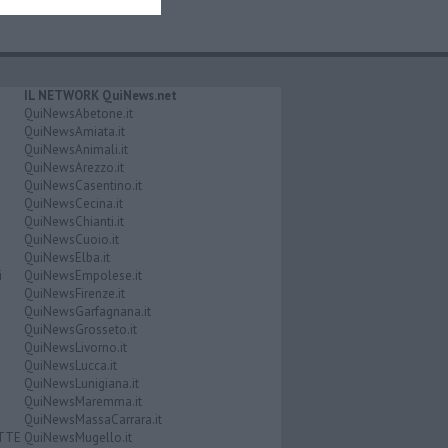
IL NETWORK QuiNews.net
QuiNewsAbetone.it
QuiNewsAmiata.it
QuiNewsAnimali.it
QuiNewsArezzo.it
QuiNewsCasentino.it
QuiNewsCecina.it
QuiNewsChianti.it
QuiNewsCuoio.it
QuiNewsElba.it
i
QuiNewsEmpolese.it
QuiNewsFirenze.it
QuiNewsGarfagnana.it
QuiNewsGrosseto.it
QuiNewsLivorno.it
QuiNewsLucca.it
QuiNewsLunigiana.it
QuiNewsMaremma.it
QuiNewsMassaCarrara.it
ATTE
QuiNewsMugello.it