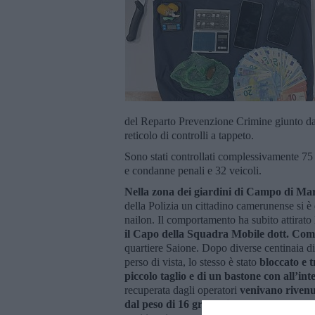
del Reparto Prevenzione Crimine giunto da 
reticolo di controlli a tappeto.
Sono stati controllati complessivamente 75 p
e condanne penali e 32 veicoli.
Nella zona dei giardini di Campo di Ma
della Polizia un cittadino camerunense si è
nailon. Il comportamento ha subito attirato l
il Capo della Squadra Mobile dott. Com
quartiere Saione. Dopo diverse centinaia di
perso di vista, lo stesso è stato
bloccato e t
piccolo taglio e di un bastone con all’i
recuperata dagli operatori
venivano rivenu
dal peso di 16 grammi
. Anche la perquisi