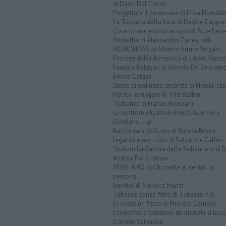
di Dario Dal Canto
Progettare il benessere di Erica Fiumalbi
La Toscana della birra di Davide Cappan
Cose strane e posti assurdi di Blue Lam
Storielba di Alessandro Canestrelli
NEURONEWS di Alberto Arturo Vergani
Pensieri della domenica di Libero Ventur
Fauda e balagan di Alfredo De Girolam
Enrico Catassi
Storie di ordinaria umanità di Nicolò Ste
Parole in viaggio di Tito Barbini
Turbative di Franco Bonciani
Lo scrittore sfigato di Enrico Guerrini e
Gordiano Lupi
Raccontare di Gusto di Rubina Rovini
Legalità e non solo di Salvatore Calleri
Shalom La Cultura della Solidarietà di 
Andrea Pio Cristiani
VERSI-AMO di Chi mette al centro la
persona
Eureka! di Nausica Manzi
Tabasco senza filtro di Tabasco n.6
Ci vuole un fisico di Michele Campisi
Economia e territorio, da globale a loca
Daniele Salvadori