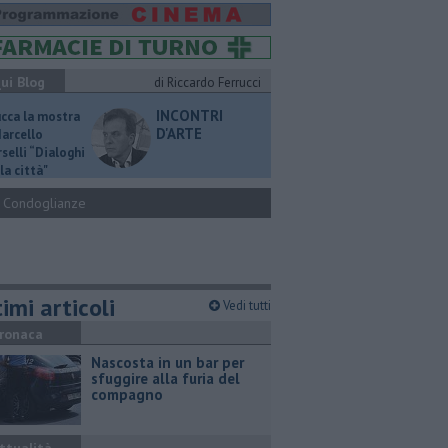
ui Blog
di Riccardo Ferrucci
INCONTRI
ucca la mostra
D'ARTE
Marcello
selli “Dialoghi
la città"
Condoglianze
imi articoli
Vedi tutti
ronaca
Nascosta in un bar per
sfuggire alla furia del
compagno