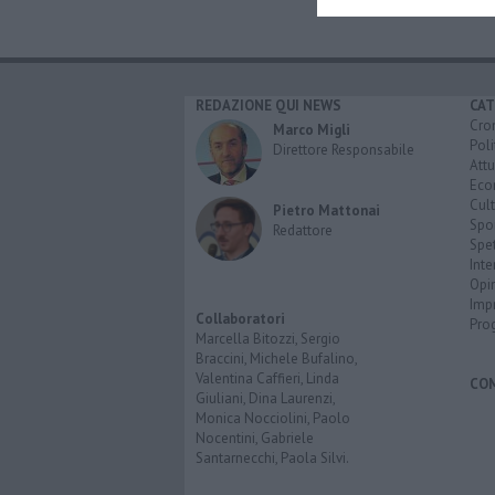
REDAZIONE QUI NEWS
CAT
Cro
Marco Migli
Poli
Direttore Responsabile
Attu
Eco
Cult
Pietro Mattonai
Spo
Redattore
Spet
Inte
Opi
Imp
Collaboratori
Pro
Marcella Bitozzi, Sergio
Braccini, Michele Bufalino,
Valentina Caffieri, Linda
CO
Giuliani, Dina Laurenzi,
Monica Nocciolini, Paolo
Nocentini, Gabriele
Santarnecchi, Paola Silvi.