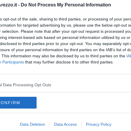
cultati altri 40 grammi di hashish, due bilancini e del materiale
ezzo.it -
Do Not Process My Personal Information
a fine di tutti gli accertamenti lo straniero, regolare in Italia,
to opt-out of the sale, sharing to third parties, or processing of your per
ussiste la presunzione di innocenza, fino ad un definitivo
formation for targeted advertising by us, please use the below opt-out s
irrevocabile.
r selection. Please note that after your opt-out request is processed y
eing interest-based ads based on personal information utilized by us or
disclosed to third parties prior to your opt-out. You may separately opt-
losure of your personal information by third parties on the IAB’s list of
. This information may also be disclosed by us to third parties on the
IA
Participants
that may further disclose it to other third parties.
oscana iscriviti alla
Newsletter QUInews - ToscanaMedia.
amente nella tua casella di posta.
l Data Processing Opt Outs
CONFIRM
AgrieTour
l Calcit
Data Deletion
Data Access
Privacy Policy
to prevenzione crimine
firenze
hashish