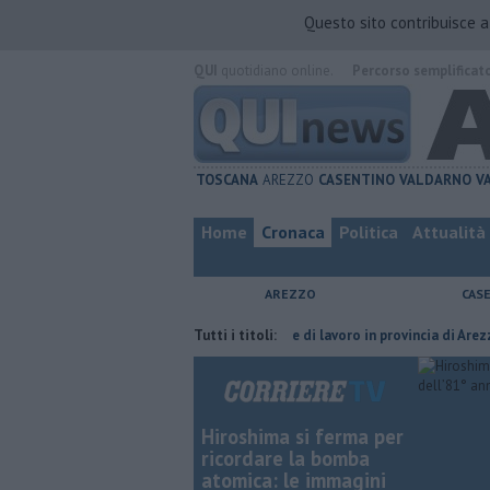
Questo sito contribuisce 
QUI
quotidiano online.
Percorso semplificat
TOSCANA
AREZZO
CASENTINO
VALDARNO
V
Home
Cronaca
Politica
Attualità
AREZZO
CAS
uria del compagno
​Tutte le offerte di lavoro in provincia di Arezzo
Tutti i titoli:
Hiroshima si ferma per
ricordare la bomba
atomica: le immagini