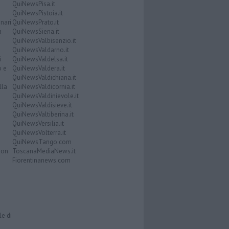
QuiNewsPisa.it
QuiNewsPistoia.it
nari
QuiNewsPrato.it
a
QuiNewsSiena.it
QuiNewsValbisenzio.it
QuiNewsValdarno.it
i
QuiNewsValdelsa.it
o e
QuiNewsValdera.it
QuiNewsValdichiana.it
lla
QuiNewsValdicornia.it
QuiNewsValdinievole.it
QuiNewsValdisieve.it
QuiNewsValtiberina.it
QuiNewsVersilia.it
QuiNewsVolterra.it
QuiNewsTango.com
Don
ToscanaMediaNews.it
Fiorentinanews.com
le di