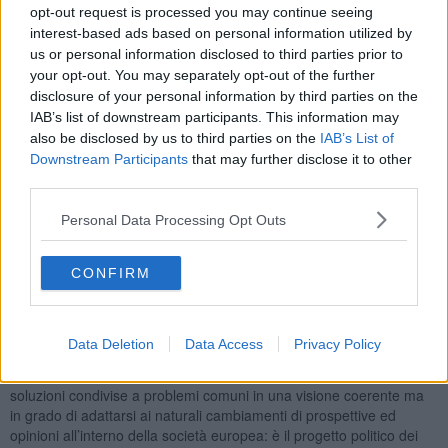
opt-out request is processed you may continue seeing
cambiamento che vede oggi sette comuni capoluogo su dieci a
guida centrodestra, con una componente civica importante che
interest-based ads based on personal information utilized by
valorizza le municipalità rispetto alle linee politiche dei partiti
us or personal information disclosed to third parties prior to
tradizionali.
your opt-out. You may separately opt-out of the further
Alla vigilia delle elezioni europee, e nell'ottica di una affermazione
disclosure of your personal information by third parties on the
del centrodestra, appare strategico non disperdere il potenziale
IAB’s list of downstream participants. This information may
delle liste civiche che ad esso si richiamano e lavorare per rendere
also be disclosed by us to third parties on the
IAB’s List of
efficace il loro contributo all'interno dell'area che è più loro vicina,
Downstream Participants
that may further disclose it to other
ovvero quella moderata, mantenendo la loro indipendenza. Sono
third parties.
onorato di essere stato contattato dal presidente Antonio Tajani per
portare avanti questo progetto che riconosce il ruolo centrale dei
Personal Data Processing Opt Outs
sindaci nella politica non soltanto nazionale ma sovranazionale: mi
è stato offerto di presentarmi come candidato indipendente alle
prossime elezioni nella lista dei centristi di Forza Italia-Noi
CONFIRM
Moderati, una proposta che ho deciso di accettare non soltanto
perché fermamente convinto del ruolo centrale del civismo ma
anche per portare con orgoglio l'esperienza vincente della nostra
Data Deletion
Data Access
Privacy Policy
città. Mi riconosco pienamente nella visione europeista del PPE e
nei principi cardine che la guidano basati su pace, prosperità e
soluzioni condivise a problemi comuni in una visione coerente ma
in grado di adattarsi ai naturali cambiamenti di prospettive ed
opinioni all’interno della società europea: è il progetto politico dei