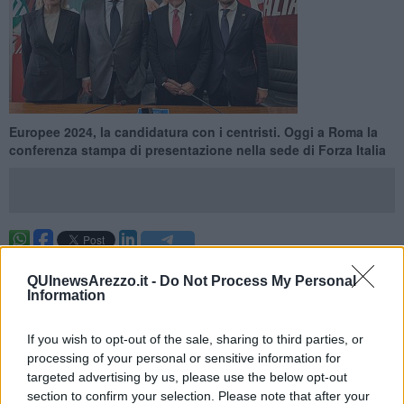
Europee 2024, la candidatura con i centristi. Oggi a Roma la
conferenza stampa di presentazione nella sede di Forza Italia
AREZZO —
Nota del sindaco di Arezzo Alessandro Ghinelli
QUInewsArezzo.it -
Do Not Process My Personal
"L'esperienza del civismo ha segnato la politica locale degli ultimi
Information
anni, portando risultati di buon governo, base concreta per il
consolidamento di una reputazione che ha meritato l'attenzione
If you wish to opt-out of the sale, sharing to third parties, or
della politica nazionale. In particolare, il civismo del centrodestra è
processing of your personal or sensitive information for
stato capace di segnare trasversalmente e senza conflitti un
targeted advertising by us, please use the below opt-out
percorso fatto di concretezza e consenso. In Toscana, l'esperienza
section to confirm your selection. Please note that after your
aretina ha dato l’avvio, prima fra tutte, ad un progressivo