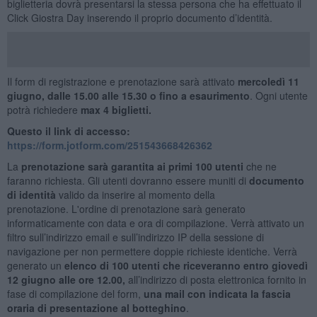
biglietteria dovrà presentarsi la stessa persona che ha effettuato il
Click Giostra Day inserendo il proprio documento d’identità.
Il form di registrazione e prenotazione sarà attivato
mercoledì 11
giugno,
dalle 15.00 alle 15.30 o fino a esaurimento
. Ogni utente
potrà richiedere
max 4 biglietti.
Questo il link di accesso
:
https://form.jotform.com/251543668426362
La
prenotazione sarà garantita ai primi
100 utenti
che ne
faranno richiesta. Gli utenti dovranno essere muniti di
documento
di identità
valido da inserire al momento della
prenotazione. L'ordine di prenotazione sarà generato
informaticamente con data e ora di compilazione. Verrà attivato un
filtro sull’indirizzo email e sull’indirizzo IP della sessione di
navigazione per non permettere doppie richieste identiche. Verrà
generato un
elenco di 100 utenti che riceveranno entro giovedì
12 giugno alle ore 12.00,
all’indirizzo di posta elettronica fornito in
fase di compilazione del form,
una mail con indicata la fascia
oraria di presentazione al botteghino
.