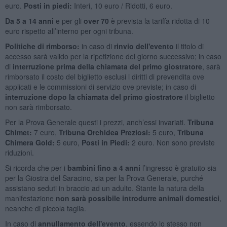
euro.
Posti in piedi:
Interi, 10 euro / Ridotti, 6 euro.
Da 5 a 14 anni
e per gli
over 70
è prevista la tariffa ridotta di 10
euro rispetto all’interno per ogni tribuna.
Politiche di rimborso
:
in caso di
rinvio dell'evento
il titolo di
accesso sarà valido per la ripetizione del giorno successivo; in caso
di
interruzione prima della chiamata del primo giostratore
, sarà
rimborsato il costo del biglietto esclusi i diritti di prevendita ove
applicati e le commissioni di servizio ove previste; in caso di
interruzione dopo la chiamata del primo giostratore
il biglietto
non sarà rimborsato.
Per la Prova Generale questi i prezzi, anch’essi invariati.
Tribuna
Chimet:
7 euro,
Tribuna Orchidea Preziosi:
5 euro,
Tribuna
Chimera Gold:
5 euro,
Posti in Piedi:
2 euro. Non sono previste
riduzioni.
Si ricorda che per i
bambini fino a 4 anni
l’ingresso è gratuito sia
per la Giostra del Saracino, sia per la Prova Generale, purché
assistano seduti in braccio ad un adulto. Stante la natura della
manifestazione
non sarà possibile introdurre animali domestici
,
neanche di piccola taglia.
In caso di
annullamento dell'evento
, essendo lo stesso non