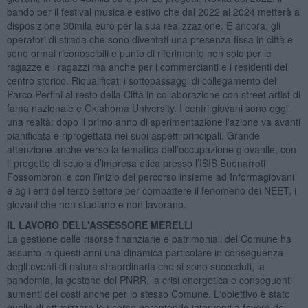
bando per il festival musicale estivo che dal 2022 al 2024 metterà a
disposizione 30mila euro per la sua realizzazione. E ancora, gli
operatori di strada che sono diventati una presenza fissa in città e
sono ormai riconoscibili e punto di riferimento non solo per le
ragazze e i ragazzi ma anche per i commercianti e i residenti del
centro storico. Riqualificati i sottopassaggi di collegamento del
Parco Pertini al resto della Città in collaborazione con street artist di
fama nazionale e Oklahoma University. I centri giovani sono oggi
una realtà: dopo il primo anno di sperimentazione l'azione va avanti
pianificata e riprogettata nei suoi aspetti principali. Grande
attenzione anche verso la tematica dell’occupazione giovanile, con
il progetto di scuola d’impresa etica presso l’ISIS Buonarroti
Fossombroni e con l’inizio del percorso insieme ad Informagiovani
e agli enti del terzo settore per combattere il fenomeno dei NEET, i
giovani che non studiano e non lavorano.
IL LAVORO DELL'ASSESSORE MERELLI
La gestione delle risorse finanziarie e patrimoniali del Comune ha
assunto in questi anni una dinamica particolare in conseguenza
degli eventi di natura straordinaria che si sono succeduti, la
pandemia, la gestone del PNRR, la crisi energetica e conseguenti
aumenti dei costi anche per lo stesso Comune. L'obiettivo è stato
quello di ottimizzare le risorse garantendo interventi a favore dei