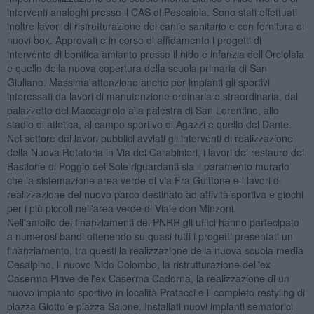
interventi analoghi presso il CAS di Pescaiola. Sono stati effettuati
inoltre lavori di ristrutturazione del canile sanitario e con fornitura di
nuovi box. Approvati e in corso di affidamento i progetti di
intervento di bonifica amianto presso il nido e infanzia dell'Orciolaia
e quello della nuova copertura della scuola primaria di San
Giuliano. Massima attenzione anche per impianti gli sportivi
interessati da lavori di manutenzione ordinaria e straordinaria, dal
palazzetto del Maccagnolo alla palestra di San Lorentino, allo
stadio di atletica, al campo sportivo di Agazzi e quello del Dante.
Nel settore dei lavori pubblici avviati gli interventi di realizzazione
della Nuova Rotatoria in Via dei Carabinieri, i lavori del restauro del
Bastione di Poggio del Sole riguardanti sia il paramento murario
che la sistemazione area verde di via Fra Guittone e i lavori di
realizzazione del nuovo parco destinato ad attività sportiva e giochi
per i più piccoli nell'area verde di Viale don Minzoni.
Nell'ambito dei finanziamenti del PNRR gli uffici hanno partecipato
a numerosi bandi ottenendo su quasi tutti i progetti presentati un
finanziamento, tra questi la realizzazione della nuova scuola media
Cesalpino, il nuovo Nido Colombo, la ristrutturazione dell'ex
Caserma Piave dell'ex Caserma Cadorna, la realizzazione di un
nuovo impianto sportivo in località Pratacci e il completo restyling di
piazza Giotto e piazza Saione. Installati nuovi impianti semaforici