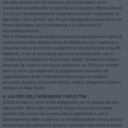
sia sulla raccolta che sul recupero ed il trattamento: sono
aumentate sensibilmente le percentuali di raccolta differenziata ed
è in corso l’implementazione impiantisca del polo impiantistico di
San Zeno “Zero spreco” con il nuovo biodigestore anaerobico che
fornirà biometano per l’autotrazione e la nuova linea di
termovalorizzazione.
Per le infrastrutture strategiche procedono speditamente i lavori di
realizzazione della doppia canna del Baldaccio, con l’apertura a
breve del nuovo tunnel che consentirà la ristrutturazione di quello
esistente, e con la successiva apertura completa della nuova
infrastruttura prevista per la prossima estate. Procedono anche i
lavori per la messa in sicurezza idraulica di via Romana, mentre
sono in corso i procedimenti di progettazione esecutiva ed
aggiudicazione di altri importanti interventi per la messa in
sicurezza idraulica dei torrenti Valtina, Sellina, Vingone e Castro e
dell’area di Viale Giotto.
IL LAVORO DELL'ASSESSORE CARLETTINI
Il 2022 è stato un anno molto impegnativo per la delega alle pari
opportunità. Sono state messe in campo numerose iniziative
durante tutto l'anno con eventi culturali significativi e con il
coinvolgimento delle scuole per la sensibilizzazione e l'educazione
al contrasto alla violenza di genere, culminate nella serie di eventi