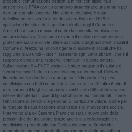
progetti di comunicazione dedicati a minori con disabilità e il
sostegno alle PPAA con un contributo straordinario una tantum per
dare un segnale concreto. Nel settore educativo è stata
definitivamente invertita la tendenza ereditata nel 2015 di
spoliazione inerziale della gestione diretta: oggi il Comune di
Arezzo ha di nuovo messo al centro la sovranità municipale nel
settore educativo. Non meno rilevante il risultato nel settore della
protezione sociale: con le ultime assunzioni degli assistenti sociali il
Comune di Arezzo ha un contingente di assistenti sociali che ha
raggiunto le 20 unità – cioè 1 assistente ogni 5mila abitanti, che è il
rapporto ottimale anzi rapporto “obiettivo” in questo settore.
Sulla missione 5 – PNRR sociale - è stato raggiunto il risultato di
“portare a casa” tutte le risorse in campo ottenendo il 100% dei
finanziamenti e dando vita a progettualità importanti in piena
condivisione con tutti i comuni della zona aretina. Gli oltre 6 mln di
euro saranno il larghissima parte investiti sulla Città di Arezzo con
interventi materiali – cioè di tipo strutturale- ed immateriali – come
l'attivazione di servizi alle persone. Di particolare valore, anche per
le ricadute di riqualificazione urbanistica e di innovazione sociale,
l'intervento alla ex Caserma Piave che sarà il nuovo polo della
prossimità e dell'inclusione grazie anche alla collaborazione e
condivisione progettuale con Caritas diocesana. Servizi che
aumentano, ma che soprattutto sono sempre di più pensati per