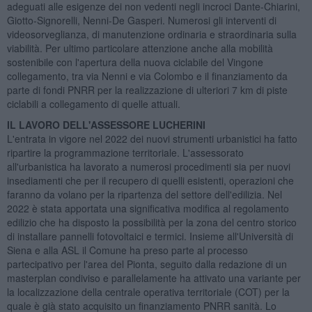
adeguati alle esigenze dei non vedenti negli incroci Dante-Chiarini,
Giotto-Signorelli, Nenni-De Gasperi. Numerosi gli interventi di
videosorveglianza, di manutenzione ordinaria e straordinaria sulla
viabilità. Per ultimo particolare attenzione anche alla mobilità
sostenibile con l'apertura della nuova ciclabile del Vingone
collegamento, tra via Nenni e via Colombo e il finanziamento da
parte di fondi PNRR per la realizzazione di ulteriori 7 km di piste
ciclabili a collegamento di quelle attuali.
IL LAVORO DELL'ASSESSORE LUCHERINI
L'entrata in vigore nel 2022 dei nuovi strumenti urbanistici ha fatto
ripartire la programmazione territoriale. L'assessorato
all'urbanistica ha lavorato a numerosi procedimenti sia per nuovi
insediamenti che per il recupero di quelli esistenti, operazioni che
faranno da volano per la ripartenza del settore dell'edilizia. Nel
2022 è stata apportata una significativa modifica al regolamento
edilizio che ha disposto la possibilità per la zona del centro storico
di installare pannelli fotovoltaici e termici. Insieme all'Università di
Siena e alla ASL il Comune ha preso parte al processo
partecipativo per l'area del Pionta, seguito dalla redazione di un
masterplan condiviso e parallelamente ha attivato una variante per
la localizzazione della centrale operativa territoriale (COT) per la
quale è già stato acquisito un finanziamento PNRR sanità. Lo