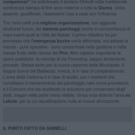
competenze"
ha sottolineato il sindaco Ghinelli nella tradizionale
conferenza stampa di fine anno insieme a tutta la
Giunta
. Unico
assente, giustificato, l'assessore Casi a casa con l'influenza.
Tra i temi caldi una
migliore organizzazione
, con aggiunte
strutturali future, del
sistema parcheggi
anche in concomitanza di
maxi eventi quali la Città del Natale. Il primo cittadino ha poi
promesso che
l'emergenza buche
verrà affrontata, ma adesso le
risorse - pure operative - sono concentrate nella gestione e nella
messa frutto delle risorse del
Pnrr.
Altro capitolo importante le
opere pubbliche: la rotonda di via Fiorentina, seppur lentamente,
procede. Stessa sorte per la nuova caserma della Municipale. Il
doppio tunnel del Baldaccio, invece, è in fase di completamento.
L'area della Cadorna è in fase di studio, con i residenti che
vorrebbero il mantenimento del parcheggio nato come provvisorio
e il Comune che sta studiando la soluzione per conservare degli
stalli, magari nella parte meno visibile. Unica nota dolente l'area
ex
Lebole
, per la cui riqualificazione nulla si muove all'orizzonte.
IL PUNTO FATTO DA GHINELLI