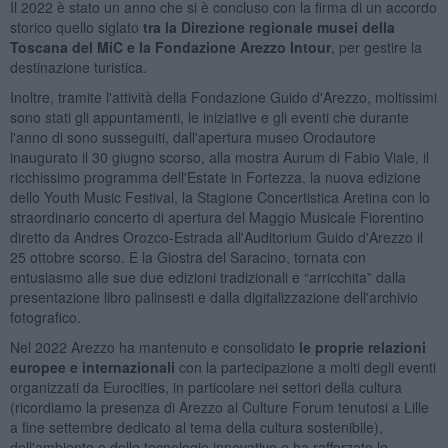
Il 2022 è stato un anno che si è concluso con la firma di un accordo
storico quello siglato
tra la Direzione regionale musei della
Toscana del MiC e la Fondazione Arezzo Intour
, per gestire la
destinazione turistica.
Inoltre, tramite l'attività della Fondazione Guido d'Arezzo, moltissimi
sono stati gli appuntamenti, le iniziative e gli eventi che durante
l'anno di sono susseguiti, dall'apertura museo Orodautore
inaugurato il 30 giugno scorso, alla mostra Aurum di Fabio Viale, il
ricchissimo programma dell'Estate in Fortezza, la nuova edizione
dello Youth Music Festival, la Stagione Concertistica Aretina con lo
straordinario concerto di apertura del Maggio Musicale Fiorentino
diretto da Andres Orozco-Estrada all'Auditorium Guido d'Arezzo il
25 ottobre scorso. E la Giostra del Saracino, tornata con
entusiasmo alle sue due edizioni tradizionali e “arricchita” dalla
presentazione libro palinsesti e dalla digitalizzazione dell'archivio
fotografico.
Nel 2022 Arezzo ha mantenuto e consolidato
le proprie relazioni
europee e internazionali
con la partecipazione a molti degli eventi
organizzati da Eurocities, in particolare nei settori della cultura
(ricordiamo la presenza di Arezzo al Culture Forum tenutosi a Lille
a fine settembre dedicato al tema della cultura sostenibile),
dell'ambiente e delle tecnologie innovative e ha rafforzato le