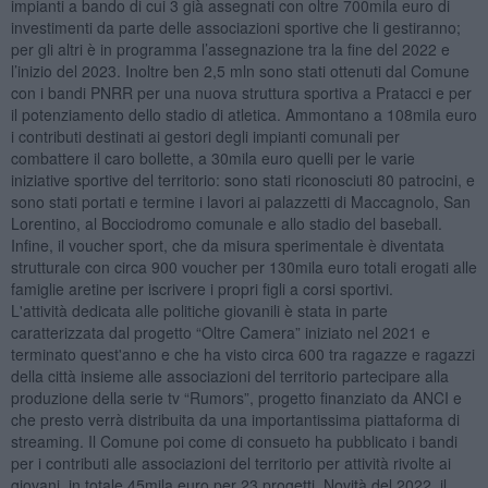
impianti a bando di cui 3 già assegnati con oltre 700mila euro di
investimenti da parte delle associazioni sportive che li gestiranno;
per gli altri è in programma l’assegnazione tra la fine del 2022 e
l’inizio del 2023. Inoltre ben 2,5 mln sono stati ottenuti dal Comune
con i bandi PNRR per una nuova struttura sportiva a Pratacci e per
il potenziamento dello stadio di atletica. Ammontano a 108mila euro
i contributi destinati ai gestori degli impianti comunali per
combattere il caro bollette, a 30mila euro quelli per le varie
iniziative sportive del territorio: sono stati riconosciuti 80 patrocini, e
sono stati portati e termine i lavori ai palazzetti di Maccagnolo, San
Lorentino, al Bocciodromo comunale e allo stadio del baseball.
Infine, il voucher sport, che da misura sperimentale è diventata
strutturale con circa 900 voucher per 130mila euro totali erogati alle
famiglie aretine per iscrivere i propri figli a corsi sportivi.
L'attività dedicata alle politiche giovanili è stata in parte
caratterizzata dal progetto “Oltre Camera” iniziato nel 2021 e
terminato quest'anno e che ha visto circa 600 tra ragazze e ragazzi
della città insieme alle associazioni del territorio partecipare alla
produzione della serie tv “Rumors”, progetto finanziato da ANCI e
che presto verrà distribuita da una importantissima piattaforma di
streaming. Il Comune poi come di consueto ha pubblicato i bandi
per i contributi alle associazioni del territorio per attività rivolte ai
giovani, in totale 45mila euro per 23 progetti. Novità del 2022, il