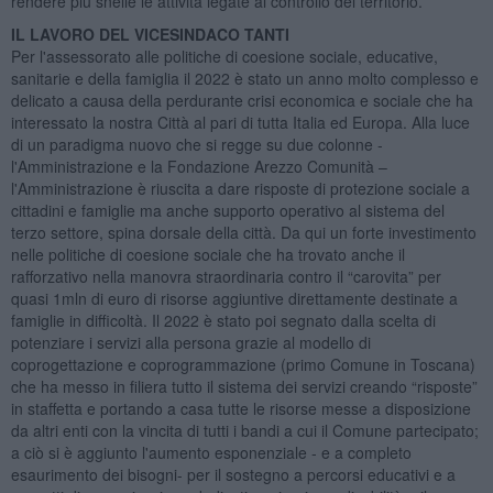
rendere più snelle le attività legate al controllo del territorio.
IL LAVORO DEL VICESINDACO TANTI
Per l'assessorato alle politiche di coesione sociale, educative,
sanitarie e della famiglia il 2022 è stato un anno molto complesso e
delicato a causa della perdurante crisi economica e sociale che ha
interessato la nostra Città al pari di tutta Italia ed Europa. Alla luce
di un paradigma nuovo che si regge su due colonne -
l'Amministrazione e la Fondazione Arezzo Comunità –
l'Amministrazione è riuscita a dare risposte di protezione sociale a
cittadini e famiglie ma anche supporto operativo al sistema del
terzo settore, spina dorsale della città. Da qui un forte investimento
nelle politiche di coesione sociale che ha trovato anche il
rafforzativo nella manovra straordinaria contro il “carovita” per
quasi 1mln di euro di risorse aggiuntive direttamente destinate a
famiglie in difficoltà. Il 2022 è stato poi segnato dalla scelta di
potenziare i servizi alla persona grazie al modello di
coprogettazione e coprogrammazione (primo Comune in Toscana)
che ha messo in filiera tutto il sistema dei servizi creando “risposte”
in staffetta e portando a casa tutte le risorse messe a disposizione
da altri enti con la vincita di tutti i bandi a cui il Comune partecipato;
a ciò si è aggiunto l'aumento esponenziale - e a completo
esaurimento dei bisogni- per il sostegno a percorsi educativi e a