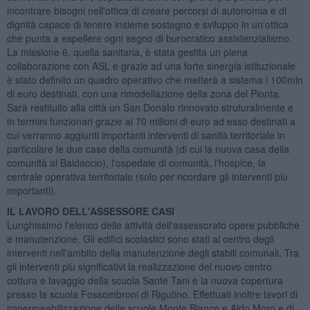
incontrare bisogni nell'ottica di creare percorsi di autonomia e di
dignità capace di tenere insieme sostegno e sviluppo in un'ottica
che punta a espellere ogni segno di burocratico assistenzialismo.
La missione 6, quella sanitaria, è stata gestita un piena
collaborazione con ASL e grazie ad una forte sinergia istituzionale
è stato definito un quadro operativo che metterà a sistema i 100mln
di euro destinati, con una rimodellazione della zona del Pionta.
Sarà restituito alla città un San Donato rinnovato struturalmente e
in termini funzionari grazie ai 70 milioni di euro ad esso destinati a
cui verranno aggiunti importanti interventi di sanità territoriale in
particolare le due case della comunità (di cui la nuova casa della
comunità al Baldaccio), l'ospedale di comunità, l'hospice, la
centrale operativa territoriale (solo per ricordare gli interventi più
importanti).
IL LAVORO DELL'ASSESSORE CASI
Lunghissimo l'elenco delle attività dell'assessorato opere pubbliche
e manutenzione. Gli edifici scolastici sono stati al centro degli
interventi nell'ambito della manutenzione degli stabili comunali. Tra
gli interventi più significativi la realizzazione del nuovo centro
cottura e lavaggio della scuola Sante Tani e la nuova copertura
presso la scuola Fossombroni di Rigutino. Effettuati inoltre lavori di
impermeabilizzazione delle scuole Monte Bianco e Aldo Moro e di