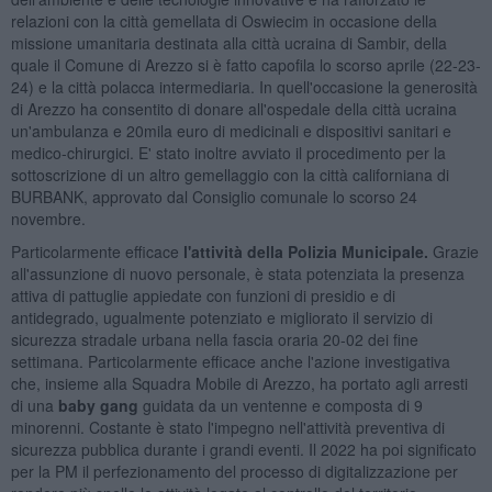
relazioni con la città gemellata di Oswiecim in occasione della
missione umanitaria destinata alla città ucraina di Sambir, della
quale il Comune di Arezzo si è fatto capofila lo scorso aprile (22-23-
24) e la città polacca intermediaria. In quell'occasione la generosità
di Arezzo ha consentito di donare all'ospedale della città ucraina
un'ambulanza e 20mila euro di medicinali e dispositivi sanitari e
medico-chirurgici. E' stato inoltre avviato il procedimento per la
sottoscrizione di un altro gemellaggio con la città californiana di
BURBANK, approvato dal Consiglio comunale lo scorso 24
novembre.
Particolarmente efficace
l'attività della Polizia Municipale.
Grazie
all'assunzione di nuovo personale, è stata potenziata la presenza
attiva di pattuglie appiedate con funzioni di presidio e di
antidegrado, ugualmente potenziato e migliorato il servizio di
sicurezza stradale urbana nella fascia oraria 20-02 dei fine
settimana. Particolarmente efficace anche l'azione investigativa
che, insieme alla Squadra Mobile di Arezzo, ha portato agli arresti
di una
baby gang
guidata da un ventenne e composta di 9
minorenni. Costante è stato l'impegno nell'attività preventiva di
sicurezza pubblica durante i grandi eventi. Il 2022 ha poi significato
per la PM il perfezionamento del processo di digitalizzazione per