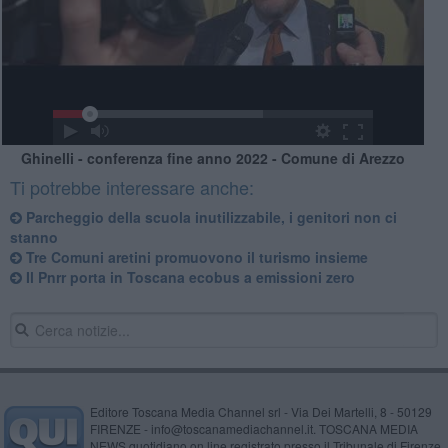
Ghinelli - conferenza fine anno 2022 - Comune di Arezzo
Ti potrebbe interessare anche:
Parcheggio della scuola inutilizzabile, i genitori non ci
stanno
Tre Comuni aretini promuovono il turismo insieme
Il Pnrr porta in Toscana ecobus a emissioni zero
Editore Toscana Media Channel srl - Via Dei Martelli, 8 - 50129
FIRENZE - info@toscanamediachannel.it. TOSCANA MEDIA
NEWS quotidiano on line registrato presso il Tribunale di Firenze