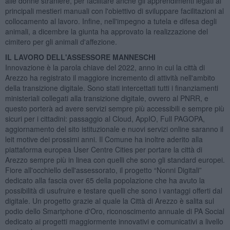
alle donne straniere, per facilitare anche gli apprendimenti legati ai
principali mestieri manuali con l'obiettivo di sviluppare facilitazioni al
collocamento al lavoro. Infine, nell'impegno a tutela e difesa degli
animali, a dicembre la giunta ha approvato la realizzazione del
cimitero per gli animali d'affezione.
IL LAVORO DELL'ASSESSORE MANNESCHI
Innovazione è la parola chiave del 2022, anno in cui la città di
Arezzo ha registrato il maggiore incremento di attività nell'ambito
della transizione digitale. Sono stati intercettati tutti i finanziamenti
ministeriali collegati alla transizione digitale, ovvero al PNRR, e
questo porterà ad avere servizi sempre più accessibili e sempre più
sicuri per i cittadini: passaggio al Cloud, AppIO, Full PAGOPA,
aggiornamento del sito istituzionale e nuovi servizi online saranno il
leit motive dei prossimi anni. Il Comune ha inoltre aderito alla
piattaforma europea User Centre Cities per portare la città di
Arezzo sempre più in linea con quelli che sono gli standard europei.
Fiore all'occhiello dell'assessorato, il progetto “Nonni Digitali”
dedicato alla fascia over 65 della popolazione che ha avuto la
possibilità di usufruire e testare quelli che sono i vantaggi offerti dal
digitale. Un progetto grazie al quale la Città di Arezzo è salita sul
podio dello Smartphone d'Oro, riconoscimento annuale di PA Social
dedicato ai progetti maggiormente innovativi e comunicativi a livello