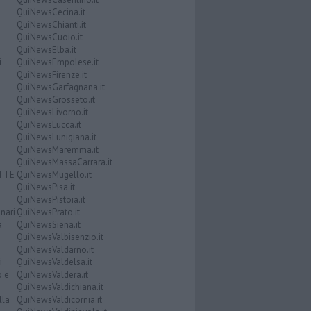
QuiNewsCecina.it
QuiNewsChianti.it
QuiNewsCuoio.it
QuiNewsElba.it
i
QuiNewsEmpolese.it
QuiNewsFirenze.it
QuiNewsGarfagnana.it
QuiNewsGrosseto.it
QuiNewsLivorno.it
QuiNewsLucca.it
QuiNewsLunigiana.it
QuiNewsMaremma.it
QuiNewsMassaCarrara.it
ATTE
QuiNewsMugello.it
QuiNewsPisa.it
QuiNewsPistoia.it
nari
QuiNewsPrato.it
a
QuiNewsSiena.it
QuiNewsValbisenzio.it
QuiNewsValdarno.it
i
QuiNewsValdelsa.it
o e
QuiNewsValdera.it
QuiNewsValdichiana.it
lla
QuiNewsValdicornia.it