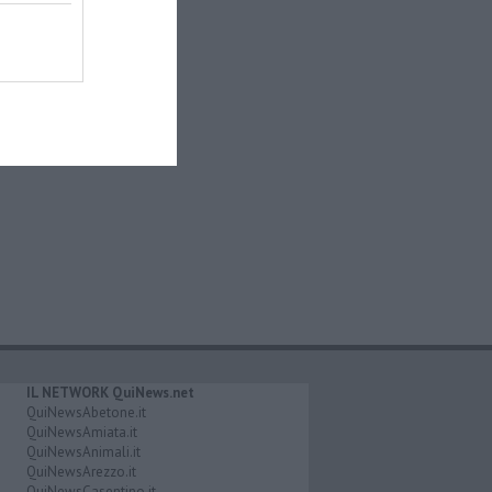
IL NETWORK QuiNews.net
QuiNewsAbetone.it
QuiNewsAmiata.it
QuiNewsAnimali.it
QuiNewsArezzo.it
QuiNewsCasentino.it