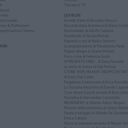
rt
Toscani in TV
tacoli
rviste
QUI BLOG
nion Leader
Incontri d'arte di Riccardo Ferrucci
rese & Professioni
Racconti della domenica di Marco Celat
grammazione Cinema
Disincantato di Adolfo Santoro
Sorridendo di Nicola Belcari
Vignaioli e vini di Nadio Stronchi
MUNI
Le pregiate penne di Pierantonio Pardi
Pagine allegre di Gianni Micheli
Psico-cose di Federica Giusti
VI PRESENTO I MIEI... di Dino Fiumalbi
Le stelle di Astrea di Edit Permay
STORIE VISPE MA NON TROPPO DISTR
di Dario Dal Canto
Progettare il benessere di Erica Fiumalbi
La Toscana della birra di Davide Cappan
Cose strane e posti assurdi di Blue Lam
Storielba di Alessandro Canestrelli
NEURONEWS di Alberto Arturo Vergani
Pensieri della domenica di Libero Ventur
Fauda e balagan di Alfredo De Girolam
Enrico Catassi
Storie di ordinaria umanità di Nicolò Ste