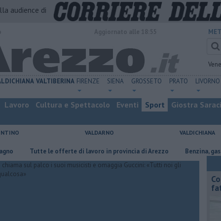
alla audience di
o
Aggiornato alle 18:55
MET
Vene
ALDICHIANA
VALTIBERINA
FIRENZE
SIENA
GROSSETO
PRATO
LIVORNO
Lavoro
Cultura e Spettacolo
Eventi
Sport
Giostra Sarac
ENTINO
VALDARNO
VALDICHIANA
​Tutte le offerte di lavoro in provincia di Arezzo
​Benzina, gasolio, gpl
Co
fa