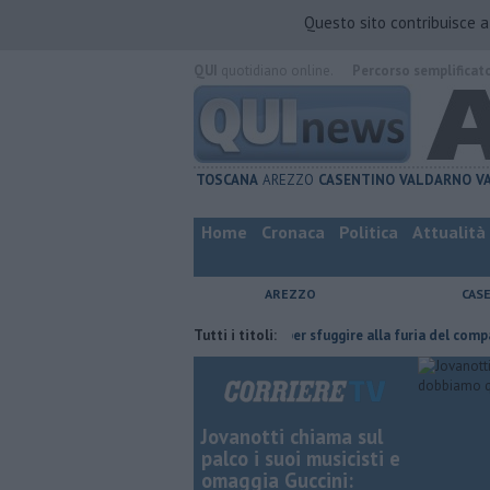
Questo sito contribuisce 
QUI
quotidiano online.
Percorso semplificat
TOSCANA
AREZZO
CASENTINO
VALDARNO
V
Home
Cronaca
Politica
Attualità
AREZZO
CAS
 l'ha fatta
Nascosta in un bar per sfuggire alla furia del compagno
Tutti i titoli:
Jovanotti chiama sul
palco i suoi musicisti e
omaggia Guccini: