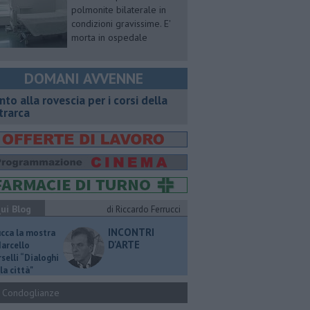
polmonite bilaterale in
condizioni gravissime. E'
morta in ospedale
DOMANI AVVENNE
onto alla rovescia per i corsi della
trarca
ui Blog
di Riccardo Ferrucci
INCONTRI
ucca la mostra
D'ARTE
Marcello
selli “Dialoghi
la città"
Condoglianze