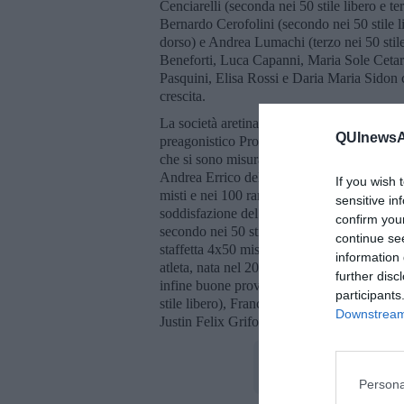
Cenciarelli (seconda nei 50 stile libero e t
Bernardo Cerofolini (secondo nei 50 stile li
dorso) e Andrea Lumachi (terzo nei 50 stile 
Beneforti, Luca Capanni, Maria Sole Cetar
Pasquini, Elisa Rossi e Daria Maria Sidon 
crescita.
La società aretina, nel frattempo, ha gareg
QUInewsAr
preagonistico Propaganda con undici atleti
che si sono misurati con coetanei di tutta l
Andrea Errico del 2006 (primo nei 50 dorso 
If you wish 
misti e nei 100 rana) e Riccardo Maurizi del
sensitive in
soddisfazione del successo è stata vissuta 
confirm you
secondo nei 50 stile libero), Leonardo Betti
continue se
staffetta 4x50 mista Seniores con Errico, F
information 
atleta, nata nel 2012, ha registrato anche 
further disc
infine buone prove sono state registrate d
participants
stile libero), Francesco Romolini del 2007 
Downstream 
Justin Felix Grifoni e Stefano Tassini.
Persona