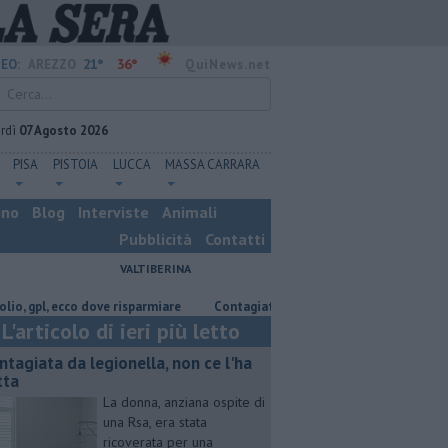
21°
36°
EO:
AREZZO
QuiNews.net
rdì
07 Agosto 2026
PISA
PISTOIA
LUCCA
MASSA CARRARA
ino
Blog
Interviste
Animali
Pubblicità
Contatti
VALTIBERINA
, ecco dove risparmiare
Contagiata da legionella, non ce l'ha fatta
L'articolo di ieri più letto
ntagiata da legionella, non ce l'ha
tta
La donna, anziana ospite di
una Rsa, era stata
ricoverata per una