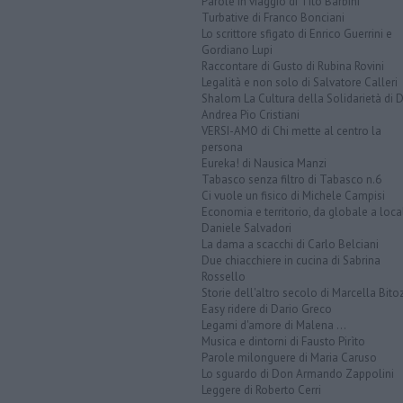
Parole in viaggio di Tito Barbini
Turbative di Franco Bonciani
Lo scrittore sfigato di Enrico Guerrini e
Gordiano Lupi
Raccontare di Gusto di Rubina Rovini
Legalità e non solo di Salvatore Calleri
Shalom La Cultura della Solidarietà di 
Andrea Pio Cristiani
VERSI-AMO di Chi mette al centro la
persona
Eureka! di Nausica Manzi
Tabasco senza filtro di Tabasco n.6
Ci vuole un fisico di Michele Campisi
Economia e territorio, da globale a loca
Daniele Salvadori
La dama a scacchi di Carlo Belciani
Due chiacchiere in cucina di Sabrina
Rossello
Storie dell'altro secolo di Marcella Bito
Easy ridere di Dario Greco
Legami d'amore di Malena ...
Musica e dintorni di Fausto Pirìto
Parole milonguere di Maria Caruso
Lo sguardo di Don Armando Zappolini
Leggere di Roberto Cerri