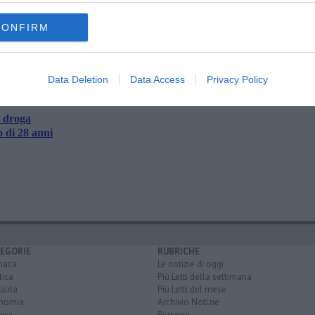
oscana iscriviti alla
Newsletter QUInews - ToscanaMedia.
CONFIRM
amente nella tua casella di posta.
Data Deletion
Data Access
Privacy Policy
i droga
 di 28 anni
EGORIE
RUBRICHE
naca
Le notizie di oggi
tica
Più Letti della settimana
alità
Più Letti del mese
nomia
Archivio Notizie
ura
Persone