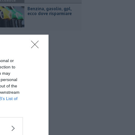
ttualità
​Benzina, gasolio, gpl,
ecco dove risparmiare
sonal or
ection to
ou may
 personal
out of the
 downstream
B’s List of