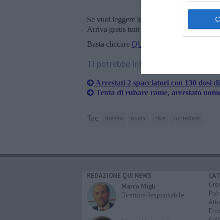
Se vuoi leggere le notizie principali della T
Arriva gratis tutti i giorni alle 20:00 dirett
Basta cliccare
QUI
Ti potrebbe interessare anche:
​Arrestati 2 spacciatori con 130 dosi d
Tenta di rubare rame, arrestato uomo
Tag
arezzo
noemi
nike
pontedera
REDAZIONE QUI NEWS
CAT
Cro
Marco Migli
Poli
Direttore Responsabile
Attu
Eco
Cult