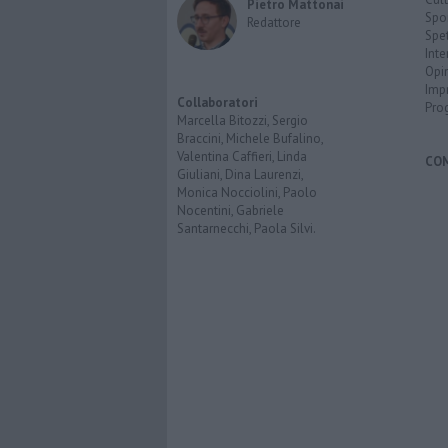
Pietro Mattonai
Spo
Redattore
Spet
Inte
Opi
Imp
Collaboratori
Pro
Marcella Bitozzi, Sergio
Braccini, Michele Bufalino,
Valentina Caffieri, Linda
CO
Giuliani, Dina Laurenzi,
Monica Nocciolini, Paolo
Nocentini, Gabriele
Santarnecchi, Paola Silvi.