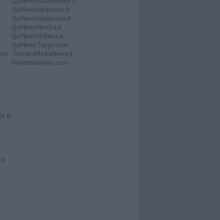
QuiNewsValdinievole.it
QuiNewsValdisieve.it
QuiNewsValtiberina.it
QuiNewsVersilia.it
QuiNewsVolterra.it
QuiNewsTango.com
Don
ToscanaMediaNews.it
Fiorentinanews.com
le di
zzi