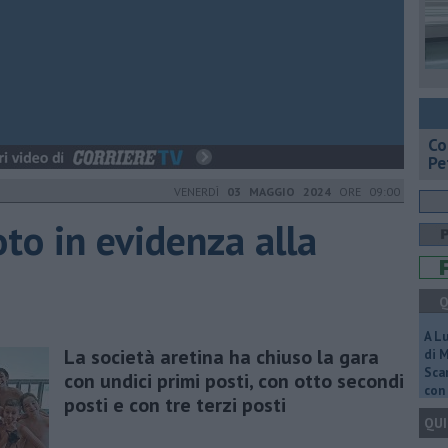
​C
Pe
VENERDÌ
03 MAGGIO 2024
ORE 09:00
oto in evidenza alla
Q
A L
La società aretina ha chiuso la gara
di 
Scar
con undici primi posti, con otto secondi
con 
posti e con tre terzi posti
QUI