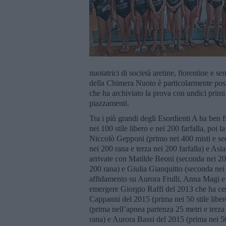
nuotatrici di società aretine, fiorentine e se
della Chimera Nuoto è particolarmente posit
che ha archiviato la prova con undici primi po
piazzamenti.
Tra i più grandi degli Esordienti A ha ben fi
nei 100 stile libero e nei 200 farfalla, poi l
Niccolò Gepponi (primo nei 400 misti e se
nei 200 rana e terza nei 200 farfalla) e Asi
arrivate con Matilde Beoni (seconda nei 200
200 rana) e Giulia Gianquitto (seconda nei 
affidamento su Aurora Frulli, Anna Magi e 
emergere Giorgio Raffi del 2013 che ha cent
Cappanni del 2015 (prima nei 50 stile libe
(prima nell’apnea partenza 25 metri e terza
rana) e Aurora Bassi del 2015 (prima nei 50