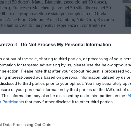
A
erza nei 50 dorso), Mattia Bianchini (secondo nei 50 dorso),
bero), Francesco Menchetti (terzo nei 50 stile libero e nei 50
libero). Il gruppo aretino è stato poi completato da Olivia
ini, Alice Flora Cetoloni, Anna Gambini, Nike Gori, Riccardo
che hanno vissuto una positiva esperienza di confronto e di
giato a Pontedera nella quarta prova del campionato
ezzo.it -
Do Not Process My Personal Information
 allenati da Adriano Pacifici e accompagnati da Mattia Esposito
a Toscana. In questo contesto sono emersi con due vittorie a testa
e nei 50 stile libero), Chiara Farsetti del 2006 (prima nei 100
to opt-out of the sale, sharing to third parties, or processing of your per
 2009 (primo nei 100 misti e nei 50 stile libero), poi la
formation for targeted advertising by us, please use the below opt-out s
da Francesco Fantacchiotti del 2006 (primo nei 100 misti e
r selection. Please note that after your opt-out request is processed y
 del 2009 (primo nei 50 dorso e terzo nei 50 stile libero) e dalla
eing interest-based ads based on personal information utilized by us or
arsetti, Fantacchiotti e Valentina Magnanensi. Quest’ultima
disclosed to third parties prior to your opt-out. You may separately opt-
un secondo posto nei 100 rana e un terzo posto nei 50 dorso,
losure of your personal information by third parties on the IAB’s list of
a Marco Morlando del 2008 (secondo nei 100 misti e terzo nei 50
. This information may also be disclosed by us to third parties on the
IA
(secondo nei 50 dorso e terzo nei 100 rana), Lucrezia Bivignani,
Participants
that may further disclose it to other third parties.
l Data Processing Opt Outs