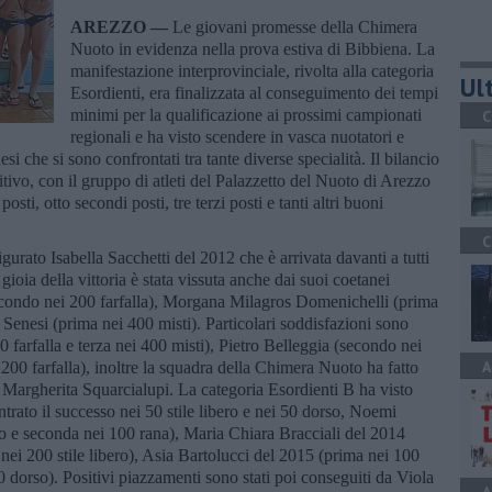
AREZZO —
Le giovani promesse della Chimera
Nuoto in evidenza nella prova estiva di Bibbiena. La
manifestazione interprovinciale, rivolta alla categoria
Ult
Esordienti, era finalizzata al conseguimento dei tempi
minimi per la qualificazione ai prossimi campionati
C
regionali e ha visto scendere in vasca nuotatori e
nesi che si sono confrontati tra tante diverse specialità. Il bilancio
ivo, con il gruppo di atleti del Palazzetto del Nuoto di Arezzo
sti, otto secondi posti, tre terzi posti e tanti altri buoni
C
gurato Isabella Sacchetti del 2012 che è arrivata davanti a tutti
a gioia della vittoria è stata vissuta anche dai suoi coetanei
condo nei 200 farfalla), Morgana Milagros Domenichelli (prima
a Senesi (prima nei 400 misti). Particolari soddisfazioni sono
 farfalla e terza nei 400 misti), Pietro Belleggia (secondo nei
A
200 farfalla), inoltre la squadra della Chimera Nuoto ha fatto
Margherita Squarcialupi. La categoria Esordienti B ha visto
rato il successo nei 50 stile libero e nei 50 dorso, Noemi
ro e seconda nei 100 rana), Maria Chiara Bracciali del 2014
 nei 200 stile libero), Asia Bartolucci del 2015 (prima nei 100
 dorso). Positivi piazzamenti sono stati poi conseguiti da Viola