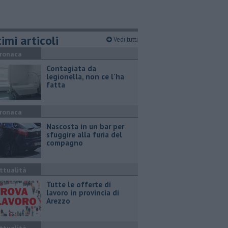
imi articoli
Vedi tutti
ronaca
Contagiata da
legionella, non ce l'ha
fatta
ronaca
Nascosta in un bar per
sfuggire alla furia del
compagno
ttualità
​Tutte le offerte di
lavoro in provincia di
Arezzo