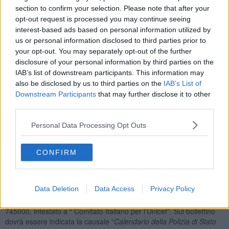
section to confirm your selection. Please note that after your
opt-out request is processed you may continue seeing
interest-based ads based on personal information utilized by
Il progetto coinvolge giovani libanesi vulnerabili, rifugiati siriani e
us or personal information disclosed to third parties prior to
palestinesi, di età compresa tra i 12 e i 24 anni e si basa sul
your opt-out. You may separately opt-out of the further
principio “
For Youth by Youth
” ovvero la formazione tra pari come
disclosure of your personal information by third parties on the
metodologia più efficace per il trasferimento delle conoscenze,
IAB’s list of downstream participants. This information may
delle competenze e per l’individuazione di soluzioni a
also be disclosed by us to third parties on the
IAB’s List of
problematiche locali.
Downstream Participants
that may further disclose it to other
Grazie a questa
consolidata partnership dal 2001
ad oggi sono
third parties.
stati complessivamente
raccolti più di 2 milioni di euro
e
completati diversi progetti, di cui alcuni a sostegno dell'infanzia e
Personal Data Processing Opt Outs
contro lo sfruttamento dei minori in Cambogia, Benin, Congo,
Guinea, Repubblica Centro Africana. Solo nel 2016 sono stati
CONFIRM
raccolti più di 156.000 euro che sono stati devoluti al Sud Sudan
per la protezione dei bambini vittime dell’emergenza umanitaria.
Tutti i cittadini potranno prenotare il calendario da parete (costo 8
Data Deletion
Data Access
Privacy Policy
euro) e il calendario da tavolo (costo 6 euro),
entro il prossimo 19
settembre
, facendo un versamento sul conto corrente postale nr.
745000, intestato a “ Comitato Italiano per l’Unicef”. Sul bollettino
dovrà essere indicata la causale “
Calendario della Polizia di Stato