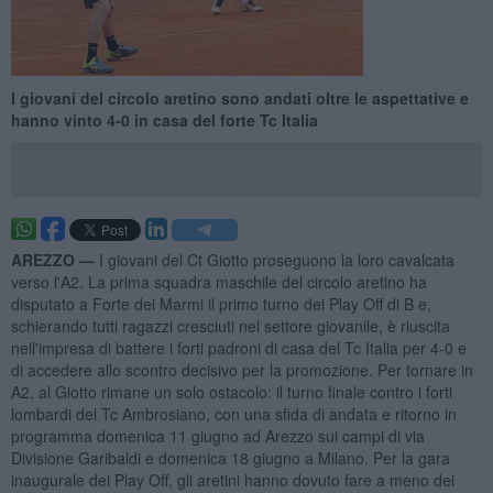
I giovani del circolo aretino sono andati oltre le aspettative e
hanno vinto 4-0 in casa del forte Tc Italia
AREZZO —
I giovani del Ct Giotto proseguono la loro cavalcata
verso l'A2. La prima squadra maschile del circolo aretino ha
disputato a Forte dei Marmi il primo turno dei Play Off di B e,
schierando tutti ragazzi cresciuti nel settore giovanile, è riuscita
nell'impresa di battere i forti padroni di casa del Tc Italia per 4-0 e
di accedere allo scontro decisivo per la promozione. Per tornare in
A2, al Giotto rimane un solo ostacolo: il turno finale contro i forti
lombardi del Tc Ambrosiano, con una sfida di andata e ritorno in
programma domenica 11 giugno ad Arezzo sui campi di via
Divisione Garibaldi e domenica 18 giugno a Milano. Per la gara
inaugurale dei Play Off, gli aretini hanno dovuto fare a meno dei