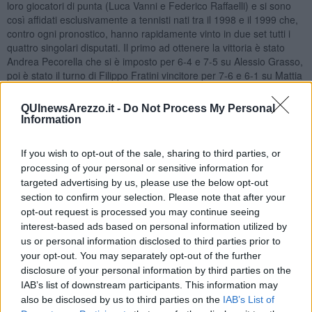
loro giocatori di punta (Luca Vanni e Federico Raffaelli) e si sono
così affidati esclusivamente a tennisti nati tra il 1998 e il 1999 che,
contro ogni pronostico, hanno rapidamente vinto in due set tutti i
quattro singolari disputati. Il primo ad ottenere la vittoria è stato
Andrea Pecorella che si è imposto per 6-4 e 7-5 su Alessio Grasso,
poi è stato il turno di Filippo Fratini vincitore per 7-6 e 6-1 su Mattia
Mancini, di Riccardo Cecchi per 6-3 e 6-4 su Leonardo Venturini e
di Tommaso Fei con un doppio 6-4 su Alessandro Ferrari.
QUInewsArezzo.it -
Do Not Process My Personal
Information
«I nostri ragazzi hanno raggiunto un grande risultato - commenta
Alessandro Caneschi, capitano della serie B, - riuscendo ad avere
la meglio su un avversario che, sulla carta, partiva con i favori del
If you wish to opt-out of the sale, sharing to third parties, or
pronostico. Questa vittoria conferma, ancora una volta, la bontà del
processing of your personal or sensitive information for
lavoro che svolgiamo con il settore giovanile dove riusciamo a far
targeted advertising by us, please use the below opt-out
crescere tennisti capaci di affermarsi anche nei più importanti
section to confirm your selection. Please note that after your
campionati nazionali. Ora ci prepariamo alla doppia sfidacontro il Tc
opt-out request is processed you may continue seeing
Ambrosiano, con la consapevolezza che affronteremo una delle
interest-based ads based on personal information utilized by
squadre più forti di questa serie B».
us or personal information disclosed to third parties prior to
your opt-out. You may separately opt-out of the further
disclosure of your personal information by third parties on the
IAB’s list of downstream participants. This information may
Il fine settimana ha regalato al Giotto anche una seconda gioia,
also be disclosed by us to third parties on the
IAB’s List of
cioè la promozione in D2 della squadra maschile militante in D3. La