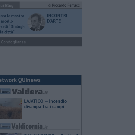
ui Blog
di Riccardo Ferrucci
INCONTRI
ucca la mostra
D'ARTE
Marcello
selli “Dialoghi
la città"
Condoglianze
etwork QUInews
LAJATICO — Incendio
divampa tra i campi