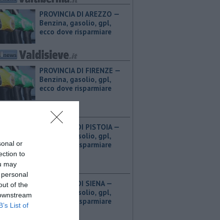
PROVINCIA DI AREZZO — ​
Benzina, gasolio, gpl,
ecco dove risparmiare
PROVINCIA DI FIRENZE — ​
Benzina, gasolio, gpl,
ecco dove risparmiare
PROVINCIA DI PISTOIA — ​
Benzina, gasolio, gpl,
sonal or
ecco dove risparmiare
ection to
ou may
 personal
PROVINCIA DI SIENA — ​
out of the
Benzina, gasolio, gpl,
 downstream
ecco dove risparmiare
B’s List of