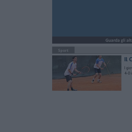
Sport
Il 
I gi
4-0 i