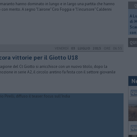
amaranto hanno dominato in lungo e in largo una partita che hanno
Q
o con merito. A segno "l'airone" Ciro Foggia e "l'incursore" Calderini
A L
di 
Scar
con 
QUI
VENERDÌ
03 LUGLIO 2015
ORE 06:55
ora vittorie per il Giotto U18
tagione del Ct Giotto si arricchisce con un nuovo titolo, dopo la
ozione in serie A2, il circolo aretino fa festa con il settore giovanile
N