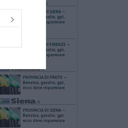
PROVINCIA DI SIENA — ​
Benzina, gasolio, gpl,
ecco dove risparmiare
PROVINCIA DI FIRENZE — ​
Benzina, gasolio, gpl,
ecco dove risparmiare
PROVINCIA DI PRATO — ​
Benzina, gasolio, gpl,
ecco dove risparmiare
PROVINCIA DI SIENA — ​
Benzina, gasolio, gpl,
ecco dove risparmiare