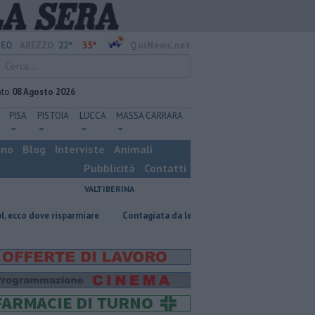
22°
35°
EO:
AREZZO
QuiNews.net
ato
08 Agosto 2026
PISA
PISTOIA
LUCCA
MASSA CARRARA
ino
Blog
Interviste
Animali
Pubblicità
Contatti
VALTIBERINA
e risparmiare
Contagiata da legionella, non ce l'ha fatta
Nascosta i