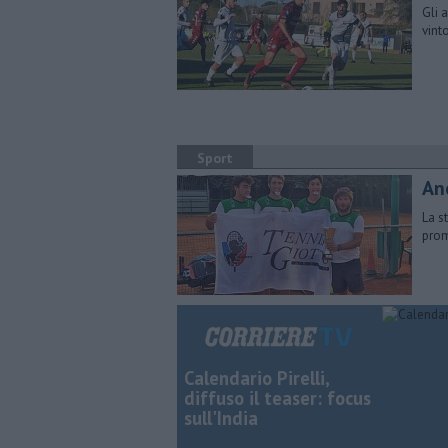
Gli 
vint
Sport
Anc
La s
prom
Calendario Pirelli,
diffuso il teaser: focus
sull'India