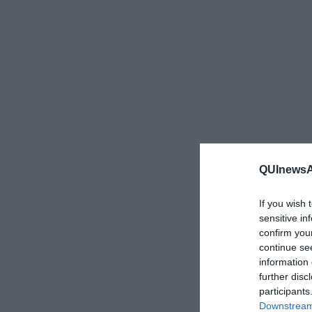
QUInewsAr
If you wish 
sensitive in
confirm you
continue se
information 
further disc
participants
Downstream 