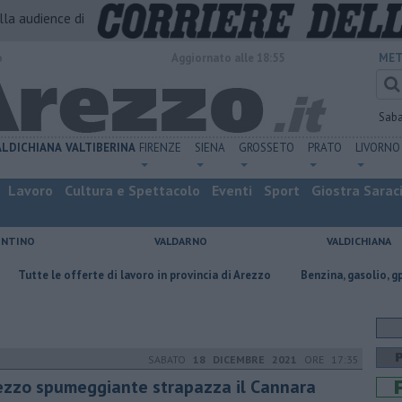
alla audience di
o
Aggiornato alle 18:55
MET
Sab
ALDICHIANA
VALTIBERINA
FIRENZE
SIENA
GROSSETO
PRATO
LIVORNO
Lavoro
Cultura e Spettacolo
Eventi
Sport
Giostra Sarac
ENTINO
VALDARNO
VALDICHIANA
 offerte di lavoro in provincia di Arezzo
​Benzina, gasolio, gpl, ecco dov
SABATO
18 DICEMBRE 2021
ORE 17:35
ezzo spumeggiante strapazza il Cannara