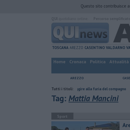
Questo sito contribuisce 
QUI
quotidiano online.
Percorso semplificat
TOSCANA
AREZZO
CASENTINO
VALDARNO
V
Home
Cronaca
Politica
Attualità
AREZZO
CAS
a
Nascosta in un bar per sfuggire alla furia del compagno
Tutti i titoli:
​Tutte le
Tag:
Mattia Mancini
Sport
Ar