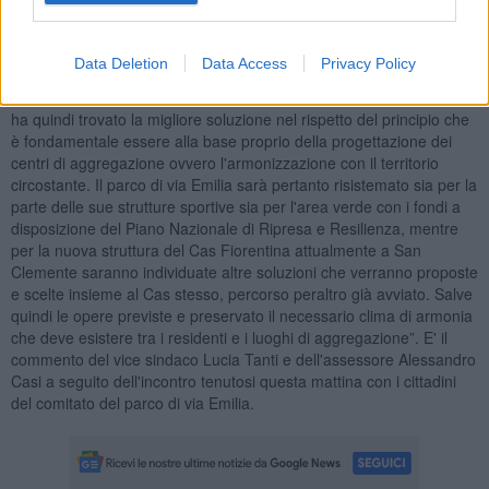
Consiglio Comunale è chiamato a discutere”.
“Grazie al confronto con i residenti è stato possibile centrare tutti gli
Data Deletion
Data Access
Privacy Policy
obiettivi ovvero non disperdere le risorse PNRR, riqualificare un
parco e dare una nuova opportunità ad un Cas. L'Amministrazione
ha quindi trovato la migliore soluzione nel rispetto del principio che
è fondamentale essere alla base proprio della progettazione dei
centri di aggregazione ovvero l'armonizzazione con il territorio
circostante. Il parco di via Emilia sarà pertanto risistemato sia per la
parte delle sue strutture sportive sia per l'area verde con i fondi a
disposizione del Piano Nazionale di Ripresa e Resilienza, mentre
per la nuova struttura del Cas Fiorentina attualmente a San
Clemente saranno individuate altre soluzioni che verranno proposte
e scelte insieme al Cas stesso, percorso peraltro già avviato. Salve
quindi le opere previste e preservato il necessario clima di armonia
che deve esistere tra i residenti e i luoghi di aggregazione”. E' il
commento del vice sindaco Lucia Tanti e dell'assessore Alessandro
Casi a seguito dell'incontro tenutosi questa mattina con i cittadini
del comitato del parco di via Emilia.