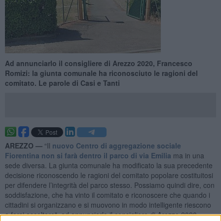
Ad annunciarlo il consigliere di Arezzo 2020, Francesco
Romizi: la giunta comunale ha riconosciuto le ragioni del
comitato. Le parole di Casi e Tanti
AREZZO —
“Il
nuovo Centro di aggregazione sociale
Fiorentina non si farà dentro il parco di via Emilia
ma in una
sede diversa. La giunta comunale ha modificato la sua precedente
decisione riconoscendo le ragioni del comitato popolare costituitosi
per difendere l’integrità del parco stesso. Possiamo quindi dire, con
soddisfazione, che ha vinto il comitato e riconoscere che quando i
cittadini si organizzano e si muovono in modo intelligente riescono
a farsi ascoltare", ad annunciarlo il consigliere di Arezzo 2020,