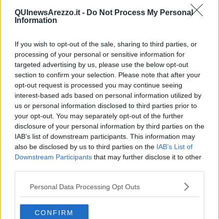
Francesco Romizi.
QUInewsArezzo.it -
Do Not Process My Personal
"Per trarre qualche indicazione per il futuro, dobbiamo prendere
Information
atto che in questo episodio, come in altri, sono mancati proprio
l’informazione e l’ascolto preventivi, ovvero il coinvolgimento e la
If you wish to opt-out of the sale, sharing to third parties, or
partecipazione dei cittadini, prima e non dopo decisioni importanti
processing of your personal or sensitive information for
riguardanti il territorio e la qualità della loro vita.
targeted advertising by us, please use the below opt-out
section to confirm your selection. Please note that after your
opt-out request is processed you may continue seeing
interest-based ads based on personal information utilized by
E così il tema della partecipazione torna in campo, spinto dalle
us or personal information disclosed to third parties prior to
esigenze reali dei territori, dopo che è stato espulso con l’abolizione
your opt-out. You may separately opt-out of the further
delle circoscrizioni e con l’avvento di una pratica politica dove
disclosure of your personal information by third parties on the
quella che un tempo si diceva fosse “la cosa pubblica” è diventata
IAB’s list of downstream participants. This information may
“cosa della maggioranza”. Noi riteniamo che sia necessario
also be disclosed by us to third parties on the
IAB’s List of
riattivare ad Arezzo occasioni e strumenti di partecipazione
Downstream Participants
that may further disclose it to other
popolare che contribuiscano alle decisioni e alla gestione dei beni
third parties.
comuni, dal territorio ai servizi" prosegue. Quindi, termina Romizi
"Si può fare in vari modi ma quello più semplice, che non richiede
Personal Data Processing Opt Outs
l’istituzione di nuovi organismi, consiste proprio nell’utilizzare le
strutture e l’organizzazione dei centri di aggregazione sociale già
funzionanti e diffusi capillarmente nel territorio. È questo il
CONFIRM
contenuto della proposta di delibera da noi presentata e che il