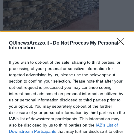
Realizzato alle porte di Arezzo un mega stabilimento dedicato
alla lavorazione del formaggio. Poi la distribuzione in tutto il
QUInewsArezzo.it -
Do Not Process My Personal
mondo
Information
If you wish to opt-out of the sale, sharing to third parties, or
processing of your personal or sensitive information for
targeted advertising by us, please use the below opt-out
section to confirm your selection. Please note that after your
AREZZO —
Uno stabilimento per la
stagionatura di pecorini
è
opt-out request is processed you may continue seeing
stato attivato alle porte di Arezzo.
interest-based ads based on personal information utilized by
us or personal information disclosed to third parties prior to
L’investimento è di Rocca Toscana Formaggi, realtà gestita dalla
famiglia Canti Degl’Innocenti con oltre sessant’anni di attività nel
your opt-out. You may separately opt-out of the further
settore gastronomico, e va a costituire in città un grande polo
disclosure of your personal information by third parties on the
produttivo e logistico dedicato allo sviluppo dell’arte casearia nelle
IAB’s list of downstream participants. This information may
sue molteplici declinazioni.
also be disclosed by us to third parties on the
IAB’s List of
Downstream Participants
that may further disclose it to other